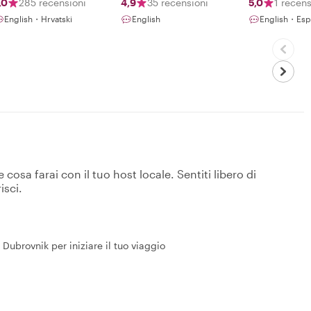
,0
285 recensioni
4,9
35 recensioni
5,0
1 recen
English・Hrvatski
English
English・Esp
osa farai con il tuo host locale. Sentiti libero di
isci.
 Dubrovnik per iniziare il tuo viaggio