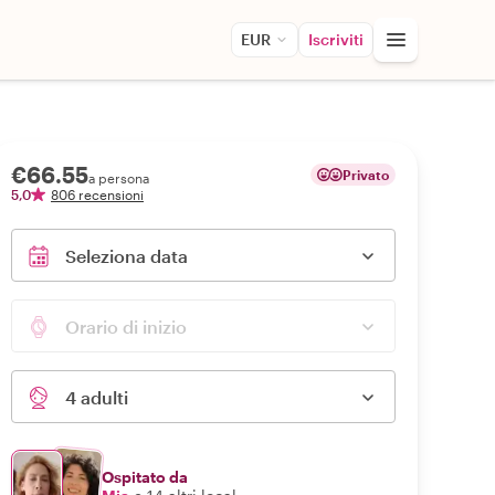
EUR
Iscriviti
€66.55
Privato
a persona
5,0
806 recensioni
Seleziona data
Orario di inizio
4 adulti
Ospitato da