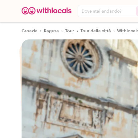
Dove stai andando?
Croazia
›
Ragusa
›
Tour
›
Tour della città
›
Withlocals