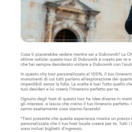
Cosa ti piacerebbe vedere mentre sei a Dubrovnik? La Ch
ottime notizie: questo tour di Dubrovnik è creato per te e 
che hai sempre desiderato visitare a Dubrovnik con l'aiuto
In questo city tour personalizzato al 100%, il tuo itinerario
monumenti di cui tutti parlano all'esplorazione dei quartie
imperdibili senza la folla. La scelta è tua! Tutto quello ch
tuoi desideri e lui creerà l'itinerario perfetto per te.
Ognuno degli host di questo tour ha idee diverse in mente.
gli interessi, e lascia che creino il tuo itinerario perfett
sanno esattamente cosa stanno facendo!
*Tieni presente che questa esperienza mostra un prezzo di
personalizzata che il tuo host locale creerà per te. Tutti i
sono inclusi biglietti d'ingresso.