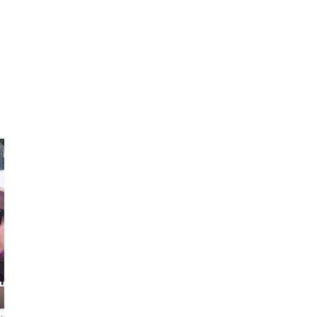
Vedran
Romana
urous
Storyteller of
Dubrovnik and
Your Local Friend
more