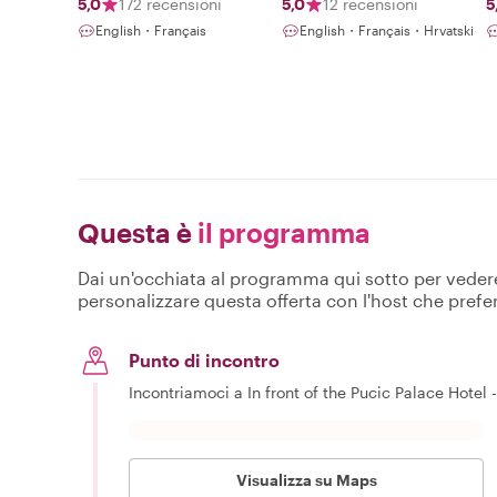
5,0
172 recensioni
5,0
12 recensioni
5
English・Français
English・Français・Hrvatski
Questa è
il programma
Dai un'occhiata al programma qui sotto per vedere c
personalizzare questa offerta con l'host che prefer
Punto di incontro
Incontriamoci a In front of the Pucic Palace Hotel -
Visualizza su Maps