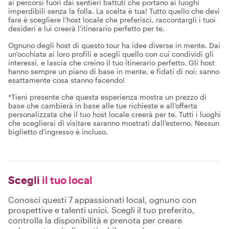
ai percorsi fuori dai sentieri battuti che portano ai luoghi
imperdibili senza la folla. La scelta è tua! Tutto quello che devi
fare è scegliere l'host locale che preferisci, raccontargli i tuoi
desideri e lui creerà l'itinerario perfetto per te.
Ognuno degli host di questo tour ha idee diverse in mente. Dai
un'occhiata ai loro profili e scegli quello con cui condividi gli
interessi, e lascia che creino il tuo itinerario perfetto. Gli host
hanno sempre un piano di base in mente, e fidati di noi; sanno
esattamente cosa stanno facendo!
*Tieni presente che questa esperienza mostra un prezzo di
base che cambierà in base alle tue richieste e all'offerta
personalizzata che il tuo host locale creerà per te. Tutti i luoghi
che sceglierai di visitare saranno mostrati dall'esterno. Nessun
biglietto d'ingresso è incluso.
Scegli
il tuo local
Conosci questi 7 appassionati local, ognuno con
prospettive e talenti unici. Scegli il tuo preferito,
controlla la disponibilità e prenota per creare