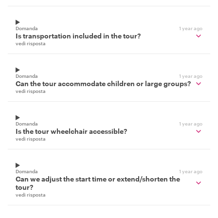
Domanda
1 year ago
Is transportation included in the tour?
vedi risposta
Domanda
1 year ago
Can the tour accommodate children or large groups?
vedi risposta
Domanda
1 year ago
Is the tour wheelchair accessible?
vedi risposta
Domanda
1 year ago
Can we adjust the start time or extend/shorten the
tour?
vedi risposta