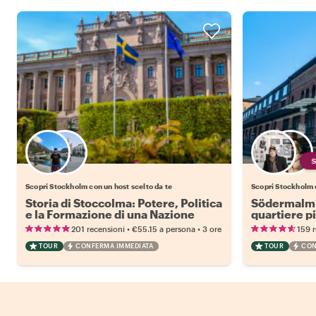
Scegli il tuo local preferito
Scopri Stockholm con un host scelto da te
Scopri Stockholm c
Storia di Stoccolma: Potere, Politica
Södermalm c
e la Formazione di una Nazione
quartiere p
•
•
201 recensioni
€55.15
a persona
3 ore
159 
TOUR
CONFERMA IMMEDIATA
TOUR
CON