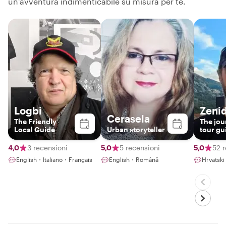
un'avventura indimenticabile su misura per te.
Logbi
Zeni
Cerasela
The Friendly
The jou
Local Guide
Urban storyteller
tour gu
4,0
3 recensioni
5,0
5 recensioni
5,0
52 
English・Italiano・Français
English・Română
Hrvatsk