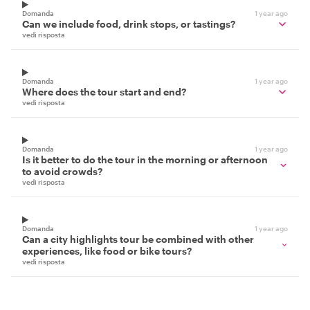
Domanda
1 year ago
Can we include food, drink stops, or tastings?
vedi risposta
Domanda
1 year ago
Where does the tour start and end?
vedi risposta
Domanda
1 year ago
Is it better to do the tour in the morning or afternoon
to avoid crowds?
vedi risposta
Domanda
1 year ago
Can a city highlights tour be combined with other
experiences, like food or bike tours?
vedi risposta