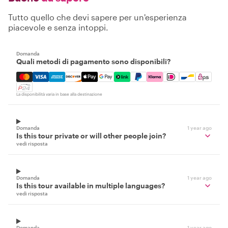
Tutto quello che devi sapere per un'esperienza
piacevole e senza intoppi.
Domanda
Quali metodi di pagamento sono disponibili?
Mastercard, Visa, Amex, Discover, Apple Pay, Google Pay
La disponibilità varia in base alla destinazione
Domanda
1 year ago
Is this tour private or will other people join?
vedi risposta
Domanda
1 year ago
Is this tour available in multiple languages?
vedi risposta
Domanda
1 year ago