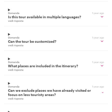
Domanda
1 year ago
Is this tour available in multiple languages?
vedi risposta
Domanda
1 year ago
Can the tour be customized?
vedi risposta
Domanda
1 year ago
What places are included in the itinerary?
vedi risposta
Domanda
1 year ago
Can we exclude places we have already visited or
focus on less touristy areas?
vedi risposta