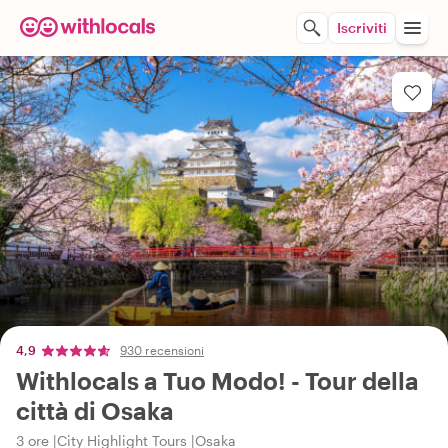
Iscriviti
4,9
930 recensioni
Withlocals a Tuo Modo! - Tour della
città di Osaka
3 ore
City Highlight Tours
Osaka