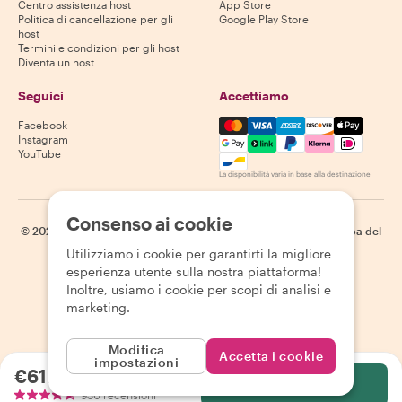
Centro assistenza host
App Store
Politica di cancellazione per gli
Google Play Store
host
Termini e condizioni per gli host
Diventa un host
Seguici
Accettiamo
Mastercard, Visa, Amex, Di
Facebook
Instagram
YouTube
La disponibilità varia in base alla destinazione
Consenso ai cookie
©
2026
Withlocals.com
|
Informativa sulla privacy
|
Cookie
|
Mappa del
sito
Utilizziamo i cookie per garantirti la migliore
esperienza utente sulla nostra piattaforma!
Inoltre, usiamo i cookie per scopi di analisi e
marketing.
Modifica
Accetta i cookie
impostazioni
€61.03
a persona
Seleziona
930 recensioni