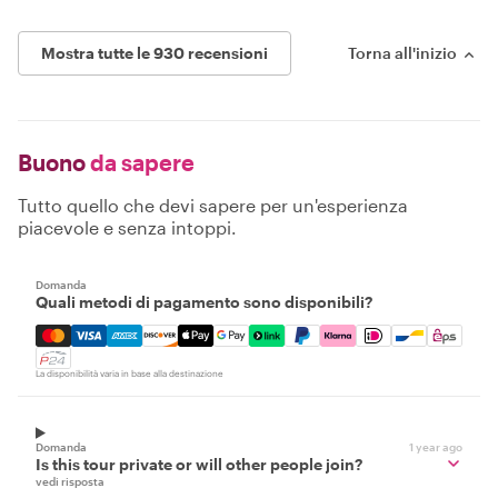
Mostra tutte le 930 recensioni
Torna all'inizio
Buono
da sapere
Tutto quello che devi sapere per un'esperienza
piacevole e senza intoppi.
Domanda
Quali metodi di pagamento sono disponibili?
Mastercard, Visa, Amex, Discover, Apple Pay, Google Pay
La disponibilità varia in base alla destinazione
Domanda
1 year ago
Is this tour private or will other people join?
vedi risposta