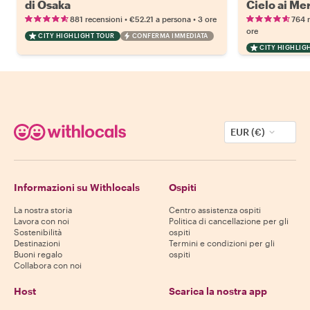
di Osaka
Cielo ai Mer
Tour Compl
•
•
881 recensioni
€52.21
a persona
3 ore
764 
ore
CITY HIGHLIGHT TOUR
CONFERMA IMMEDIATA
CITY HIGHLIG
EUR (€)
Informazioni su Withlocals
Ospiti
La nostra storia
Centro assistenza ospiti
Lavora con noi
Politica di cancellazione per gli
Sostenibilità
ospiti
Destinazioni
Termini e condizioni per gli
Buoni regalo
ospiti
Collabora con noi
Host
Scarica la nostra app