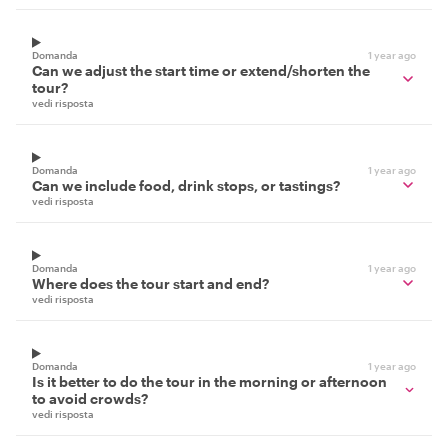
Domanda
1 year ago
Can we adjust the start time or extend/shorten the
tour?
vedi risposta
Domanda
1 year ago
Can we include food, drink stops, or tastings?
vedi risposta
Domanda
1 year ago
Where does the tour start and end?
vedi risposta
Domanda
1 year ago
Is it better to do the tour in the morning or afternoon
to avoid crowds?
vedi risposta