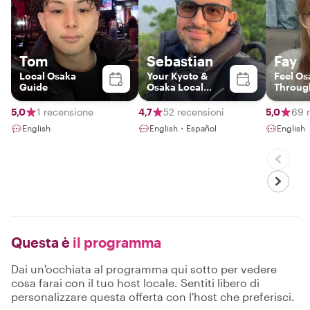
Tom
Sebastian
Fay
Local Osaka
Your Kyoto &
Feel Os
Guide
Osaka Local
Through
Insider
Eyes
5,0
1 recensione
4,7
52 recensioni
5,0
69 
English
English・Español
English
Questa è
il programma
Dai un'occhiata al programma qui sotto per vedere
cosa farai con il tuo host locale. Sentiti libero di
personalizzare questa offerta con l'host che preferisci.