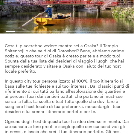
Cosa ti piacerebbe vedere mentre sei a Osaka? Il Tempio
Shitennoji o che ne dici di Dotonbori? Bene, abbiamo ottime
notizie: questo tour di Osaka è creato per te e a modo tuo!
Spunta dalla tua lista dei desideri di viaggio i luoghi che hai
sempre desiderato visitare a Osaka con l'aiuto del tuo host
locale preferito.
In questo city tour personalizzato al 100%, il tuo itinerario si
basa sulle tue richieste e sui tuoi interessi. Dai classici punti di
riferimento di cui tutti parlano all'esplorazione dei quartieri e
ai percorsi fuori dai sentieri battuti che portano ai must-see
senza la folla. La scelta è tua! Tutto quello che devi fare è
scegliere l'host locale di tua preferenza, raccontargli i tuoi
desideri e lui creerà l'itinerario perfetto per te.
Ognuno degli host di questo tour ha idee diverse in mente. Dai
un'occhiata ai loro profili e scegli quello con cui condividi gli
interessi, e lascia che crei il tuo itinerario perfetto. Gli host