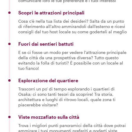
comunicare loro le tue preferenze e i tuoi interessi
Scopri le attrazioni principali
Cosa c'è nella tua lista dei desideri? Salta da un punto
di riferimento all'altro ammirandoli dall'esterno e ricevi
consigli dal tuo host locale su come goderteli al meglio
Fuori dai sentieri battuti
E se ci fosse un modo per vedere l'attrazione principale
della città da una prospettiva diversa? Tutto questo
evitando la folla di turisti? È possibile con un locale al
tuo fianco!
Esplorazione del quartiere
Trascorri un po' di tempo esplorando i quartieri di
Osaka; ci sono tanti tesori da scoprire! Tra storia,
architettura e luoghi di ritrovo locali, quale zona ti
piacerebbe visitare?
Viste mozzafiato sulla città
Trova i migliori punti panoramici della città dove potrai
ammirare i tuoi monumenti preferiti e goderti viste