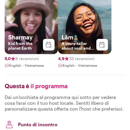
Sharmay
Lâm
Kid from the
A story-teller
planet Earth
about soul and
soil of Nha Trang
5,0
8 recensioni
4,9
33 recensioni
English・Vietnamese
English・Vietnamese
Questa è
il programma
Dai un'occhiata al programma qui sotto per vedere
cosa farai con il tuo host locale. Sentiti libero di
personalizzare questa offerta con l'host che preferisci.
Punto di incontro