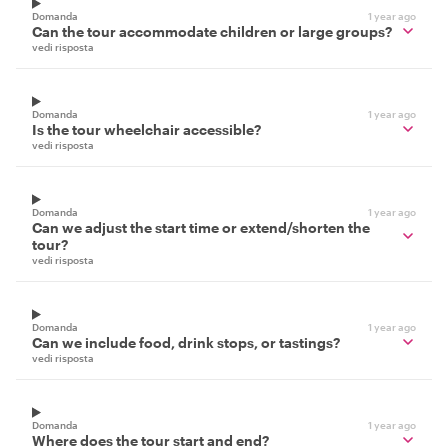
Domanda
1 year ago
Can the tour accommodate children or large groups?
vedi risposta
Domanda
1 year ago
Is the tour wheelchair accessible?
vedi risposta
Domanda
1 year ago
Can we adjust the start time or extend/shorten the
tour?
vedi risposta
Domanda
1 year ago
Can we include food, drink stops, or tastings?
vedi risposta
Domanda
1 year ago
Where does the tour start and end?