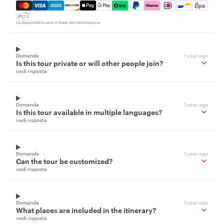
Mastercard, Visa, Amex, Discover, Apple Pay, Google Pay
La disponibilità varia in base alla destinazione
Domanda
1 year ago
Is this tour private or will other people join?
vedi risposta
Domanda
1 year ago
Is this tour available in multiple languages?
vedi risposta
Domanda
1 year ago
Can the tour be customized?
vedi risposta
Domanda
1 year ago
What places are included in the itinerary?
vedi risposta