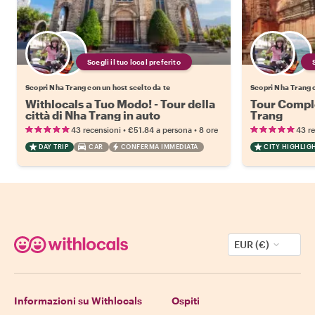
Scegli il tuo local preferito
Scopri Nha Trang con un host scelto da te
Scopri Nha Trang c
Withlocals a Tuo Modo! - Tour della
Tour Comple
città di Nha Trang in auto
Trang
•
•
43 recensioni
€51.84
a persona
8 ore
43 r
DAY TRIP
CAR
CONFERMA IMMEDIATA
CITY HIGHLIG
EUR (€)
Informazioni su Withlocals
Ospiti