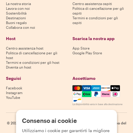
La nostra storia
Centro assistenza ospiti
Lavora con noi
Politica di cancellazione per gli
Sostenibilità
ospiti
Destinazioni
Termini e condizioni per gli
Buoni regalo
ospiti
Collabora con noi
Host
Scarica la nostra app
Centro assistenza host
App Store
Politica di cancellazione per gli
Google Play Store
host
Termini e condizioni per gli host
Diventa un host
Seguici
Accettiamo
Mastercard, Visa, Amex, Di
Facebook
Instagram
YouTube
La disponibilità varia in base alla destinazione
Consenso ai cookie
©
2026
Withlocals.com
|
Informativa sulla privacy
|
Cookie
|
Mappa del
sito
Utilizziamo i cookie per garantirti la migliore