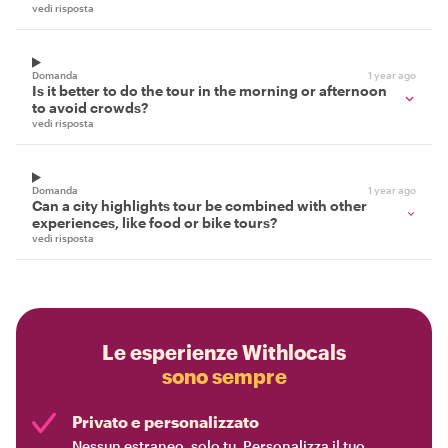
vedi risposta
Domanda
1 year ago
Is it better to do the tour in the morning or afternoon
to avoid crowds?
vedi risposta
Domanda
1 year ago
Can a city highlights tour be combined with other
experiences, like food or bike tours?
vedi risposta
Le esperienze Withlocals
sono sempre
Privato e personalizzato
Nessun estraneo, solo tu. Personalizza il tuo