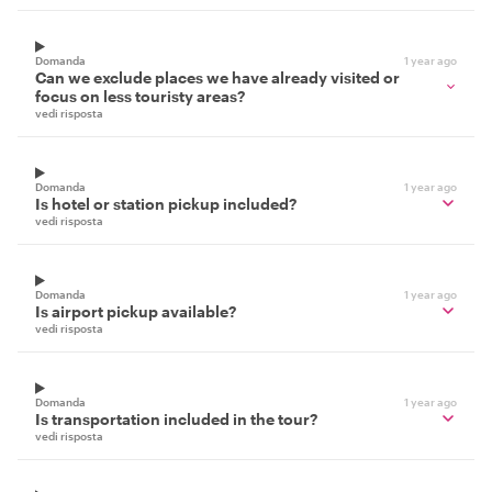
Domanda
1 year ago
Can we exclude places we have already visited or
focus on less touristy areas?
vedi risposta
Domanda
1 year ago
Is hotel or station pickup included?
vedi risposta
Domanda
1 year ago
Is airport pickup available?
vedi risposta
Domanda
1 year ago
Is transportation included in the tour?
vedi risposta