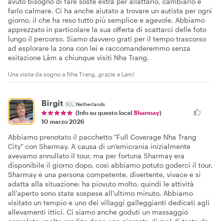
avuto bisogno di fare soste extra per allattarlo, cambiarlo e
farlo calmare. Ci ha anche aiutato a trovare un autista per ogni
giorno, il che ha reso tutto più semplice e agevole. Abbiamo
apprezzato in particolare la sua offerta di scattarci delle foto
lungo il percorso. Siamo davvero grati per il tempo trascorso
ad esplorare la zona con lei e raccomanderemmo senza
esitazione Lâm a chiunque visiti Nha Trang.
Una visita da sogno a Nha Trang, grazie a Lam!
Birgit
🇳🇱
Netherlands
(Info su questo local
Sharmay
)
10 marzo 2026
Abbiamo prenotato il pacchetto "Full Coverage Nha Trang
City" con Sharmay. A causa di un'emicrania inizialmente
avevamo annullato il tour, ma per fortuna Sharmay era
disponibile il giorno dopo, così abbiamo potuto goderci il tour.
Sharmay è una persona competente, divertente, vivace e si
adatta alla situazione: ha piovuto molto, quindi le attività
all'aperto sono state sospese all'ultimo minuto. Abbiamo
visitato un tempio e uno dei villaggi galleggianti dedicati agli
allevamenti ittici. Ci siamo anche goduti un massaggio