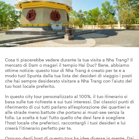
Cosa ti piacerebbe vedere durante la tua visita a Nha Trang? Il
mercato di Dam o magari il tempio Hai Duc? Bene, abbiamo
ottime notizie: questo tour di Nha Trang è creato per te e a
modo tuo! Spunta dalla tua lista dei desideri di viaggio i posti
che hai sempre desiderato visitare a Nha Trang con l'aiuto del
tuo host locale preferito.
In questo city tour personalizzato al 100%, il tuo itinerario si
basa sulle tue richieste e sui tuoi interessi. Dai classici punti di
riferimento di cui tutti parlano all'esplorazione dei quartieri e
alle strade meno battute che portano ai must-see senza la
folla. La scelta è tua! Tutto quello che devi fare è scegliere
l'host locale che preferisci, raccontargli i tuoi desideri e lui
creerà l'itinerario perfetto per te.
Ognuno degli host di questo tour ha idee diverse in mente. Dai