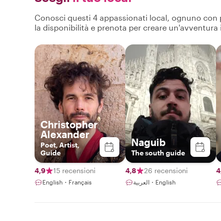
Conosci questi 4 appassionati local, ognuno con pro
la disponibilità e prenota per creare un'avventura
Christopher
Alexander
Naguib
Poet, Artist,
Guide
The south guide
4,9
15 recensioni
4,8
26 recensioni
4
English・Français
العربية・English