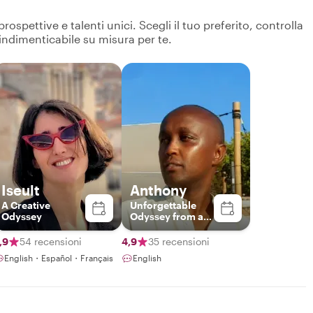
spettive e talenti unici. Scegli il tuo preferito, controlla
 indimenticabile su misura per te.
Iseult
Anthony
A Creative
Unforgettable
Odyssey
Odyssey from a
third perspective.
Unforgettable.
,9
54 recensioni
4,9
35 recensioni
English・Español・Français
English