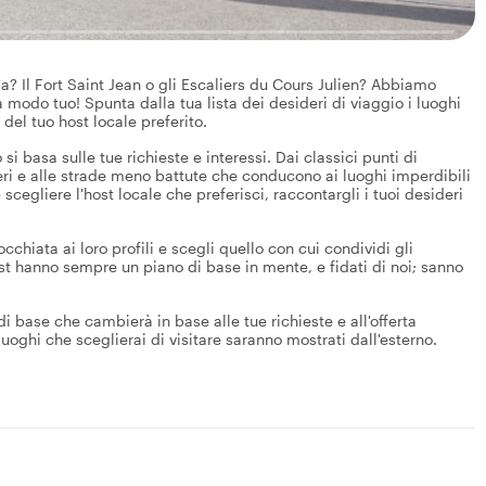
a? Il Fort Saint Jean o gli Escaliers du Cours Julien? Abbiamo
a modo tuo! Spunta dalla tua lista dei desideri di viaggio i luoghi
del tuo host locale preferito.
 si basa sulle tue richieste e interessi. Dai classici punti di
tieri e alle strade meno battute che conducono ai luoghi imperdibili
 scegliere l'host locale che preferisci, raccontargli i tuoi desideri
chiata ai loro profili e scegli quello con cui condividi gli
 host hanno sempre un piano di base in mente, e fidati di noi; sanno
 base che cambierà in base alle tue richieste e all'offerta
 luoghi che sceglierai di visitare saranno mostrati dall'esterno.