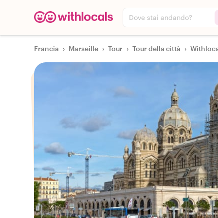
Dove stai andando?
Francia
›
Marseille
›
Tour
›
Tour della città
›
Withloca