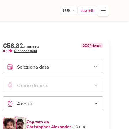
EUR
Iscriviti
€58.82
Privato
a persona
4,9
137 recensioni
Seleziona data
Orario di inizio
4 adulti
Ospitato da
Christopher Alexander
e 3 altri