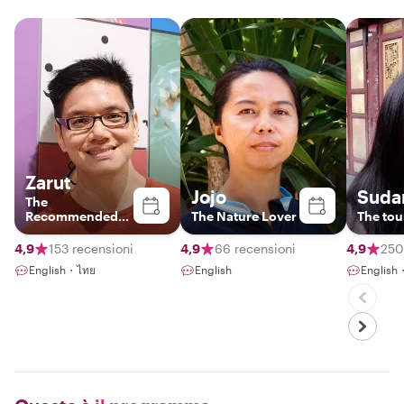
Zarut
Jojo
Suda
The
Recommended
The Nature Lover
The tou
Local Insider
4,9
153 recensioni
4,9
66 recensioni
4,9
250
English・ไทย
English
Englis