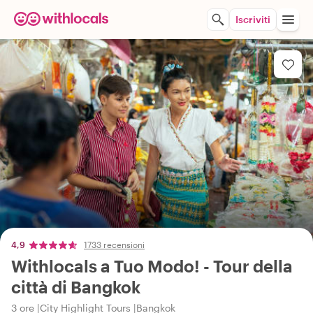
Iscriviti
4,9
1733 recensioni
Withlocals a Tuo Modo! - Tour della
città di Bangkok
3 ore
City Highlight Tours
Bangkok