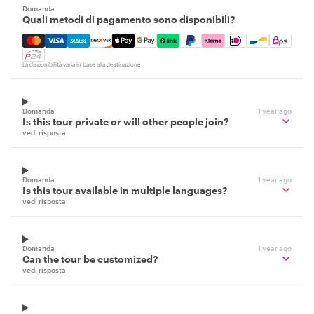
Domanda
Quali metodi di pagamento sono disponibili?
Mastercard, Visa, Amex, Discover, Apple Pay, Google Pay
La disponibilità varia in base alla destinazione
Domanda
1 year ago
Is this tour private or will other people join?
vedi risposta
Domanda
1 year ago
Is this tour available in multiple languages?
vedi risposta
Domanda
1 year ago
Can the tour be customized?
vedi risposta