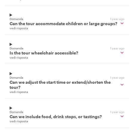
Domanda
1 year ago
Can the tour accommodate children or large groups?
vedi risposta
Domanda
1 year ago
Is the tour wheelchair accessible?
vedi risposta
Domanda
1 year ago
Can we adjust the start time or extend/shorten the
tour?
vedi risposta
Domanda
1 year ago
Can we include food, drink stops, or tastings?
vedi risposta