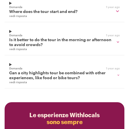
Domanda
1 year ago
Where does the tour start and end?
vedi risposta
Domanda
1 year ago
Is it better to do the tour in the morning or afternoon
to avoid crowds?
vedi risposta
Domanda
1 year ago
Can a city highlights tour be combined with other
experiences, like food or bike tours?
vedi risposta
Le esperienze Withlocals
sono sempre