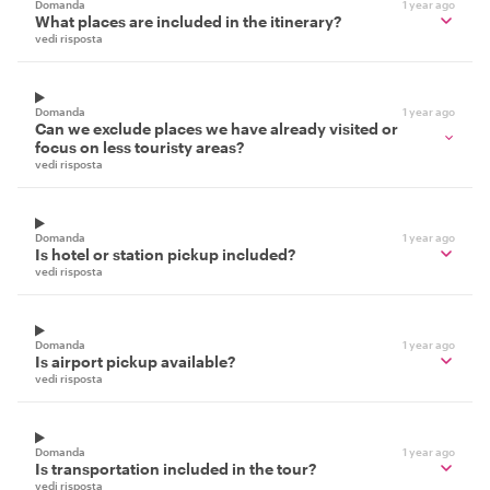
Domanda
1 year ago
What places are included in the itinerary?
vedi risposta
Domanda
1 year ago
Can we exclude places we have already visited or
focus on less touristy areas?
vedi risposta
Domanda
1 year ago
Is hotel or station pickup included?
vedi risposta
Domanda
1 year ago
Is airport pickup available?
vedi risposta
Domanda
1 year ago
Is transportation included in the tour?
vedi risposta