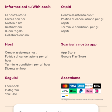
Informazioni su Withlocals
Ospiti
La nostra storia
Centro assistenza ospiti
Lavora con noi
Politica di cancellazione per gli
Sostenibilità
ospiti
Destinazioni
Termini e condizioni per gli
Buoni regalo
ospiti
Collabora con noi
Host
Scarica la nostra app
Centro assistenza host
App Store
Politica di cancellazione per gli
Google Play Store
host
Termini e condizioni per gli host
Diventa un host
Seguici
Accettiamo
Mastercard, Visa, Amex, Di
Facebook
Instagram
YouTube
La disponibilità varia in base alla destinazione