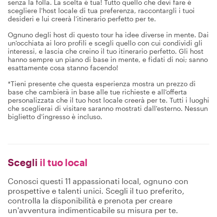
senza la folla. La scelta è tua! Tutto quello che devi fare è
scegliere l'host locale di tua preferenza, raccontargli i tuoi
desideri e lui creerà l'itinerario perfetto per te.
Ognuno degli host di questo tour ha idee diverse in mente. Dai
un'occhiata ai loro profili e scegli quello con cui condividi gli
interessi, e lascia che creino il tuo itinerario perfetto. Gli host
hanno sempre un piano di base in mente, e fidati di noi; sanno
esattamente cosa stanno facendo!
*Tieni presente che questa esperienza mostra un prezzo di
base che cambierà in base alle tue richieste e all'offerta
personalizzata che il tuo host locale creerà per te. Tutti i luoghi
che sceglierai di visitare saranno mostrati dall'esterno. Nessun
biglietto d'ingresso è incluso.
Scegli
il tuo local
Conosci questi 11 appassionati local, ognuno con
prospettive e talenti unici. Scegli il tuo preferito,
controlla la disponibilità e prenota per creare
un'avventura indimenticabile su misura per te.