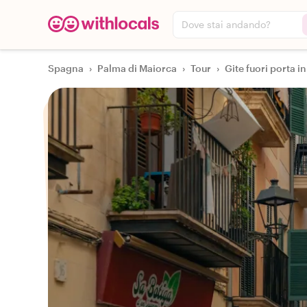
Dove stai andando?
Spagna
›
Palma di Maiorca
›
Tour
›
Gite fuori porta i