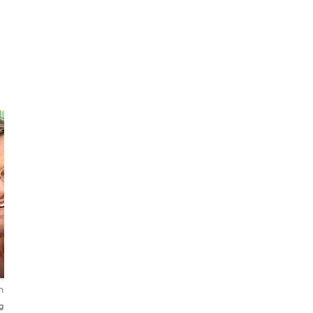
Suzanne
Billy
Coco
Social Traveler
nsioni
4,8
30 recensioni
4,8
49 recensioni
glish・Español・
English・Français
English・Français