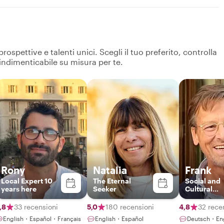
spettive e talenti unici. Scegli il tuo preferito, controlla
 indimenticabile su misura per te.
Rony
Natalia
Frank
Local Expert 10
The Eternal
Social and
years here
Seeker
Cultural
Historian
,8
33 recensioni
5,0
180 recensioni
4,8
32 rece
English・Español・Français
English・Español
Deutsch・En