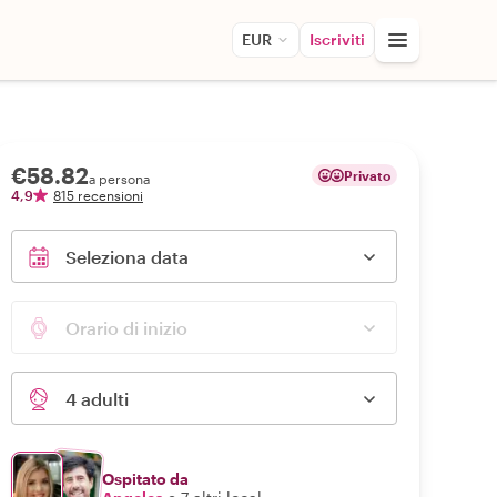
EUR
Iscriviti
€58.82
Privato
a persona
4,9
815 recensioni
Seleziona data
Orario di inizio
4 adulti
Ospitato da