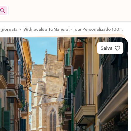
n giornata
›
Withlocals a Tu Manera! - Tour Personalizado 100% por Palma de Mallorca
Salva