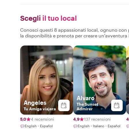
Scegli
il tuo local
Conosci questi 8 appassionati local, ognuno con pro
la disponibilità e prenota per creare un'avventura
Alvaro
Angeles
The Sunset
Tu Amiga viajera
Admirer
5,0
4 recensioni
4,9
137 recensioni
4
English・Español
English・Italiano・Español