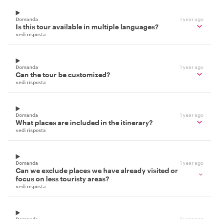
Domanda
1 year ago
Is this tour available in multiple languages?
vedi risposta
Domanda
1 year ago
Can the tour be customized?
vedi risposta
Domanda
1 year ago
What places are included in the itinerary?
vedi risposta
Domanda
1 year ago
Can we exclude places we have already visited or
focus on less touristy areas?
vedi risposta
Domanda
1 year ago