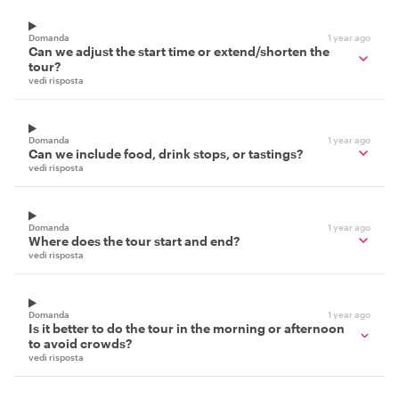
Domanda
1 year ago
Can we adjust the start time or extend/shorten the
tour?
vedi risposta
Domanda
1 year ago
Can we include food, drink stops, or tastings?
vedi risposta
Domanda
1 year ago
Where does the tour start and end?
vedi risposta
Domanda
1 year ago
Is it better to do the tour in the morning or afternoon
to avoid crowds?
vedi risposta