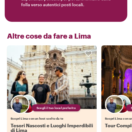
folla verso autentici posti locali.
Altre cose da fare a
Lima
Scegli il tuo local preferito
Scopri Lima con un host scelto da te
Scopri Lima con un
Tesori Nascosti e Luoghi Imperdibili
Tour Comple
di Lima