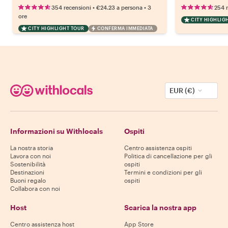
•
•
354 recensioni
€24.23
a persona
3
254 
ore
CITY HIGHLIG
CITY HIGHLIGHT TOUR
CONFERMA IMMEDIATA
EUR (€)
Informazioni su Withlocals
Ospiti
La nostra storia
Centro assistenza ospiti
Lavora con noi
Politica di cancellazione per gli
Sostenibilità
ospiti
Destinazioni
Termini e condizioni per gli
Buoni regalo
ospiti
Collabora con noi
Host
Scarica la nostra app
Centro assistenza host
App Store