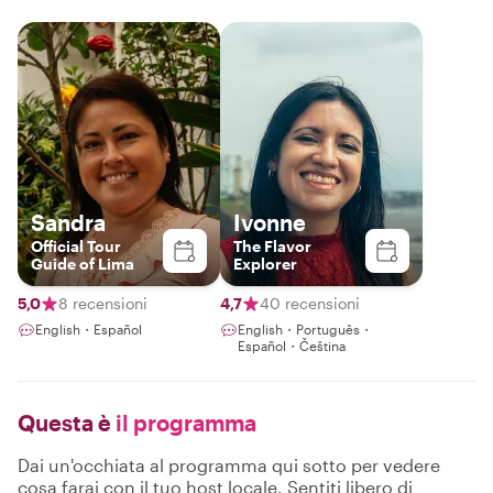
Sandra
Ivonne
Official Tour
The Flavor
Guide of Lima
Explorer
5,0
8 recensioni
4,7
40 recensioni
English・Español
English・Português・
Español・Čeština
Questa è
il programma
Dai un'occhiata al programma qui sotto per vedere
cosa farai con il tuo host locale. Sentiti libero di