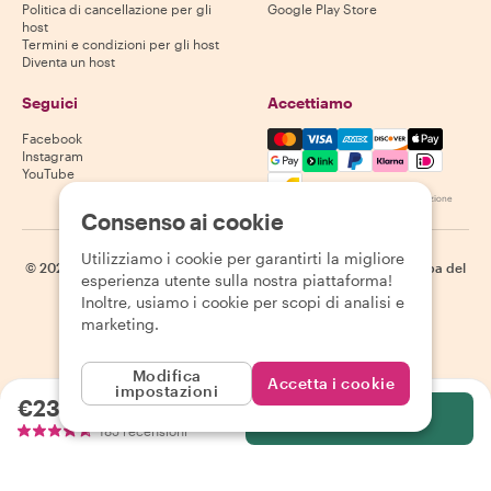
Politica di cancellazione per gli
Google Play Store
host
Termini e condizioni per gli host
Diventa un host
Seguici
Accettiamo
Mastercard, Visa, Amex, Di
Facebook
Instagram
YouTube
La disponibilità varia in base alla destinazione
Consenso ai cookie
Utilizziamo i cookie per garantirti la migliore
©
2026
Withlocals.com
|
Informativa sulla privacy
|
Cookie
|
Mappa del
esperienza utente sulla nostra piattaforma!
sito
Inoltre, usiamo i cookie per scopi di analisi e
marketing.
Modifica
Accetta i cookie
impostazioni
€23.53
a persona
Seleziona
185 recensioni