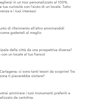
glierai in un tour personalizzato al 100%.
tua curiosità con l'aiuto di un locale. Tutto
renze e i tuoi interessi
punto di riferimento all'altro ammirandoli
su come goderteli al meglio
cipale della città da una prospettiva diversa?
e con un locale al tuo fianco!
Cartagena; ci sono tanti tesori da scoprire! Tra
e zona ti piacerebbe visitare?
potrai ammirare i tuoi monumenti preferiti e
alizzato da cartolina.