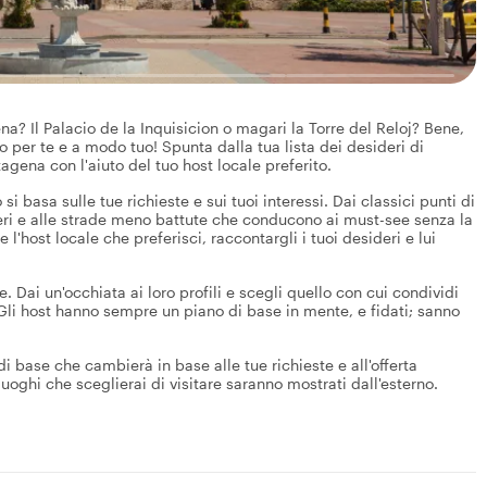
a? Il Palacio de la Inquisicion o magari la Torre del Reloj? Bene,
 per te e a modo tuo! Spunta dalla tua lista dei desideri di
agena con l'aiuto del tuo host locale preferito.
 si basa sulle tue richieste e sui tuoi interessi. Dai classici punti di
tieri e alle strade meno battute che conducono ai must-see senza la
e l'host locale che preferisci, raccontargli i tuoi desideri e lui
 Dai un'occhiata ai loro profili e scegli quello con cui condividi
to. Gli host hanno sempre un piano di base in mente, e fidati; sanno
 base che cambierà in base alle tue richieste e all'offerta
 luoghi che sceglierai di visitare saranno mostrati dall'esterno.