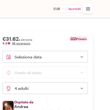
EUR
Iscriviti
€31.62
Privato
a persona
4,8
48 recensioni
Seleziona data
Orario di inizio
4 adulti
Ospitato da
Andrea