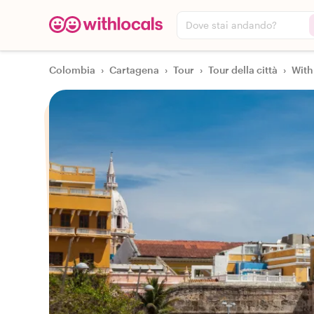
Dove stai andando?
Colombia
›
Cartagena
›
Tour
›
Tour della città
›
With