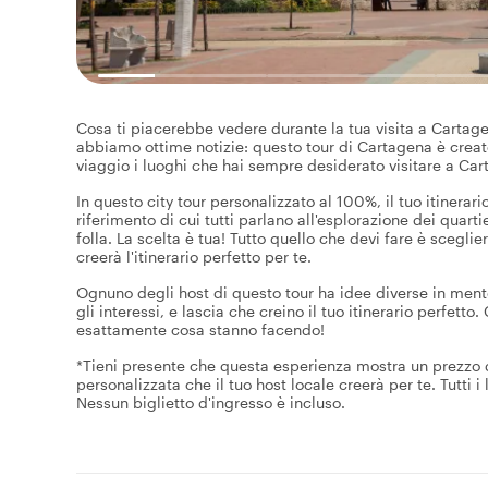
Cosa ti piacerebbe vedere durante la tua visita a Cartagen
abbiamo ottime notizie: questo tour di Cartagena è creato
viaggio i luoghi che hai sempre desiderato visitare a Cart
In questo city tour personalizzato al 100%, il tuo itinerario
riferimento di cui tutti parlano all'esplorazione dei quar
folla. La scelta è tua! Tutto quello che devi fare è sceglier
creerà l'itinerario perfetto per te.
Ognuno degli host di questo tour ha idee diverse in mente.
gli interessi, e lascia che creino il tuo itinerario perfet
esattamente cosa stanno facendo!
*Tieni presente che questa esperienza mostra un prezzo di
personalizzata che il tuo host locale creerà per te. Tutti i
Nessun biglietto d'ingresso è incluso.