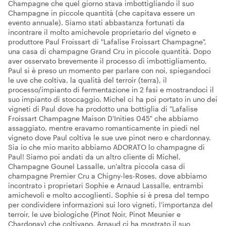
Champagne che quel giorno stava imbottigliando il suo
Champagne in piccole quantità (che capitava essere un
evento annuale). Siamo stati abbastanza fortunati da
incontrare il molto amichevole proprietario del vigneto e
produttore Paul Froissart di "Lafalise Froissart Champagne",
una casa di champagne Grand Cru in piccole quantità. Dopo
aver osservato brevemente il processo di imbottigliamento,
Paul si è preso un momento per parlare con noi, spiegandoci
le uve che coltiva, la qualità del terroir (terra), il
processo/impianto di fermentazione in 2 fasi e mostrandoci il
suo impianto di stoccaggio. Michel ci ha poi portato in uno dei
vigneti di Paul dove ha prodotto una bottiglia di "Lafalise
Froissart Champagne Maison D'Inities 045" che abbiamo
assaggiato, mentre eravamo romanticamente in piedi nel
vigneto dove Paul coltiva le sue uve pinot nero e chardonnay.
Sia io che mio marito abbiamo ADORATO lo champagne di
Paul! Siamo poi andati da un altro cliente di Michel,
Champagne Gounel Lassalle, un'altra piccola casa di
champagne Premier Cru a Chigny-les-Roses, dove abbiamo
incontrato i proprietari Sophie e Arnaud Lassalle, entrambi
amichevoli e molto accoglienti. Sophie si è presa del tempo
per condividere informazioni sui loro vigneti, l'importanza del
terroir, le uve biologiche (Pinot Noir, Pinot Meunier e
Chardonay) che coltivano. Arnaud ci ha mostrato il suo