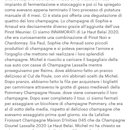
impianto di fermentazione e stoccaggio e poi ci ha spiegato
come avevano appena terminato il loro processo di potatura
manuale di 4 mesi. Ci è stata poi offerta una degustazione di
quattro dei loro champagne. Lo champagne di Sophie e
Arnaud era decisamente diverso grazie all'aggiunta dell'uva
Pinot Meunier. Ci siamo INNAMORATI di Le Haut Belai 2020,
che era curiosamente una combinazione di Pinot Noir e
Chardonnay. Sia Paul, Sophie che Arnaud sono piccoli
produttori di champagne e si poteva percepire l'amore e
l'orgoglio che mettono nel realizzare i loro splendidi
champagne. Michel è riuscito a caricare il bagagliaio della
sua auto con casse di Champagne Lassalle mentre
proseguivamo per Reims, dove abbiamo fatto un pranzo
delizioso al Cul de Poule, con vini abbinati scelti da Michel.
Dopo pranzo, abbiamo fatto la fila per acquistare i biglietti
per camminare attraverso le grotte di gesso medievali della
Pommery Champagne House, dove viene conservato il loro
champagne. Dopo aver completato il tour, ci siamo fermati
per assaggiare un bicchiere di champagne Pommery, che era
al di sotto della media, rispetto al delizioso champagne che
avevamo assaggiato prima quel giorno, sia da Lafalise
Froissart Champagne Maison D'Inities 045 che da Champagne
Gounel Lassalle 2020 Le Haut Belai. Michel mi ha chiesto se