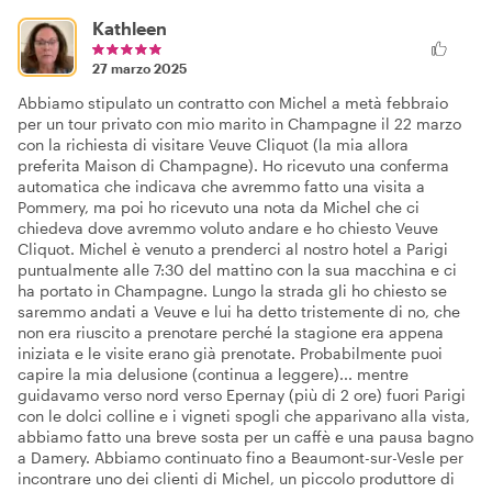
Kathleen
27 marzo 2025
Abbiamo stipulato un contratto con Michel a metà febbraio
per un tour privato con mio marito in Champagne il 22 marzo
con la richiesta di visitare Veuve Cliquot (la mia allora
preferita Maison di Champagne). Ho ricevuto una conferma
automatica che indicava che avremmo fatto una visita a
Pommery, ma poi ho ricevuto una nota da Michel che ci
chiedeva dove avremmo voluto andare e ho chiesto Veuve
Cliquot. Michel è venuto a prenderci al nostro hotel a Parigi
puntualmente alle 7:30 del mattino con la sua macchina e ci
ha portato in Champagne. Lungo la strada gli ho chiesto se
saremmo andati a Veuve e lui ha detto tristemente di no, che
non era riuscito a prenotare perché la stagione era appena
iniziata e le visite erano già prenotate. Probabilmente puoi
capire la mia delusione (continua a leggere)... mentre
guidavamo verso nord verso Epernay (più di 2 ore) fuori Parigi
con le dolci colline e i vigneti spogli che apparivano alla vista,
abbiamo fatto una breve sosta per un caffè e una pausa bagno
a Damery. Abbiamo continuato fino a Beaumont-sur-Vesle per
incontrare uno dei clienti di Michel, un piccolo produttore di