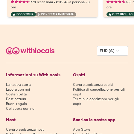
•
•
778 recensioni
€115.46
a persona
3
185 
ore
ore
FOOD TOUR
CONFERMA IMMEDIATA
CITY HIGHLIG
EUR (€)
Informazioni su Withlocals
Ospiti
La nostra storia
Centro assistenza ospiti
Lavora con noi
Politica di cancellazione per gli
Sostenibilità
ospiti
Destinazioni
Termini e condizioni per gli
Buoni regalo
ospiti
Collabora con noi
Host
Scarica la nostra app
Centro assistenza host
App Store