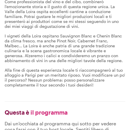
Come professionista del vino e del cibo, combinerò
l'emozionante storia e il gusto di questa regione unica. La
Valle della Loira ospita eccellenti cantine a conduzione
familiare. Potrai gustare le migliori produzioni locali e ti
presenterò ai produttori come se mi stessi seguendo in uno
dei miei viaggi di degustazione di vini.
I vigneti della Loira ospitano Sauvignon Blanc e Chenin Blanc
da clima fresco, ma anche Pinot Noir, Cabernet Franc,
Malbec… La Loira è anche patria di una grande tradizione
culinaria e la scena gastronomica locale è vibrante e
generosa. Alzeremo i calici e condivideremo un pranzo con
abbinamento di vini in una delle migliori tavole della regione.
Alla fine di questa esperienza locale ti riaccompagnerò al tuo
alloggio a Parigi per un meritato riposo. Vuoi modificare un po'
il percorso? Nessun problema: posso personalizzare
completamente il tour secondo i tuoi desideri!
Questa è
il programma
Dai un'occhiata al programma qui sotto per vedere
cosa farai con il tuo host locale. Sentiti libero di