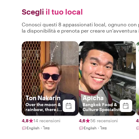
Scegli
il tuo local
Conosci questi 8 appassionati local, ognuno con pro
la disponibilità e prenota per creare un'avventura
Ton Nakarin
Apicha
Over the moon &
Bangkok Food &
rainbow, there is
Culture Specialist
BANGKOK. I meet
you there.
4,8
14 recensioni
4,6
56 recensioni
4
English・ไทย
English・ไทย