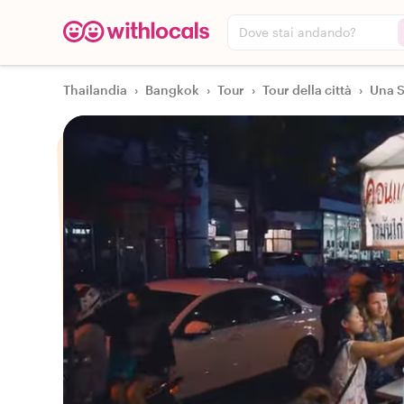
Dove stai andando?
Thailandia
›
Bangkok
›
Tour
›
Tour della città
›
Una S