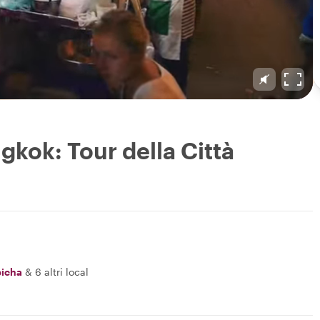
kok: Tour della Città
icha
&
6 altri local