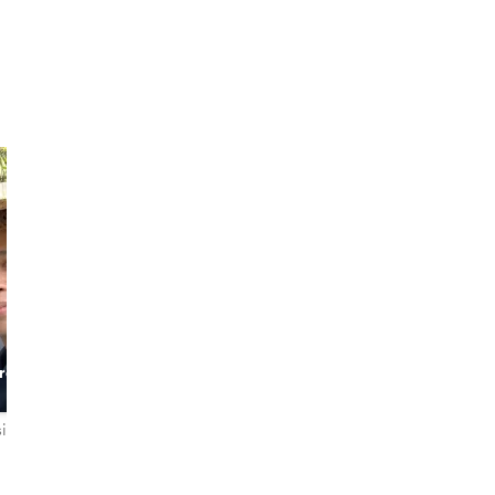
Binn
Araya
re
Bangkok in
The Culinary and
Frame
Culture Admirer
ioni
5,0
10 recensioni
4,9
464 recensioni
English・ไทย
English・ไทย・Français