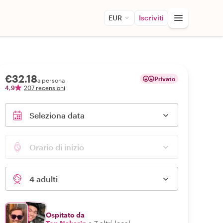
EUR
Iscriviti
€32.18
Privato
a persona
4,9
207 recensioni
Seleziona data
Orario di inizio
4 adulti
Ospitato da