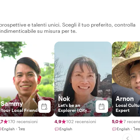
spettive e talenti unici. Scegli il tuo preferito, controlla
 indimenticabile su misura per te.
Nok
Arnon
Sammy
Let's be an
Local Cultu
Your Local Friend
Explorer (City
Expert
and Nature)
,7
170 recensioni
4,9
102 recensioni
5,0
7 recens
English・ไทย
English
English・ไทย