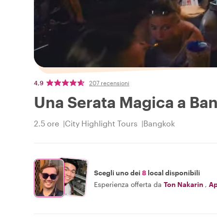
4,9
207 recensioni
Una Serata Magica a Bang
2.5 ore
City Highlight Tours
Bangkok
Scegli uno dei
8
local disponibili
Esperienza offerta da
Ton Nakarin
,
Ap