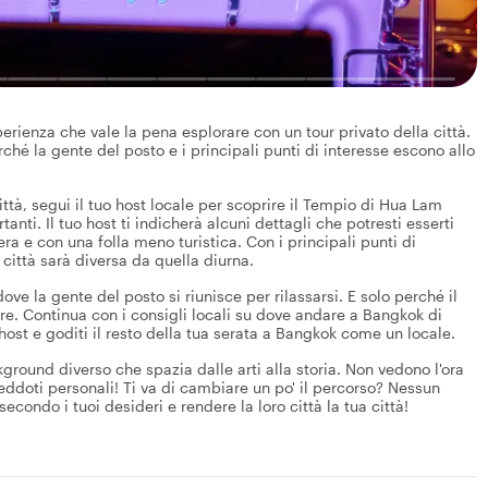
perienza che vale la pena esplorare con un tour privato della città.
erché la gente del posto e i principali punti di interesse escono allo
città, segui il tuo host locale per scoprire il Tempio di Hua Lam
anti. Il tuo host ti indicherà alcuni dettagli che potresti esserti
era e con una folla meno turistica. Con i principali punti di
 città sarà diversa da quella diurna.
ove la gente del posto si riunisce per rilassarsi. E solo perché il
nire. Continua con i consigli locali su dove andare a Bangkok di
 host e goditi il resto della tua serata a Bangkok come un locale.
kground diverso che spazia dalle arti alla storia. Non vedono l'ora
eddoti personali! Ti va di cambiare un po' il percorso? Nessun
secondo i tuoi desideri e rendere la loro città la tua città!