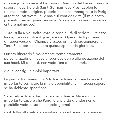
- Passeggi attraverso il bellissimo Giardino del Lussemburgo e
scopra il quartiere di Saint-Germain-des-Prés. Esplori le
tipiche strade parigine, proprio come ha immaginato la Parigi
autentica. Attraversi la Senna sul Pont des Arts (il mio posto
preferito) per aggirare l'enorme Palazzo del Louvre (ma senza
entrare nel museo).
- Ora, sulla Rive Droite, avrà la possibilità di vedere il Palazzo
Reale, i suoi cortili e il quartiere dell'Opéra! Da lì potremo
dirigerci verso gli Champs-Élysées prima di raggiungere la
Torre Eiffel per concludere questa splendida giornata.
Questo itinerario è ovviamente completamente
personalizzabile in base ai suoi desideri e alla posizione del
suo hotel. Mi contatti, non vedo l'ora di incontrarla!
Alcuni consigli e avvisi importanti:
La prego di scrivermi PRIMA di effettuare la prenotazione. È
importante verificare la mia disponibilità. E mi faccia sapere
se ha richieste specifiche.
Sarei felice di adattarmi alle sue richieste. Ma è molto
importante sapere che Parigi è una città grande: non è
possibile vedere tutto in un solo giorno!
Sarò felice di venirla a prendere in hotel, tuttavia in questo