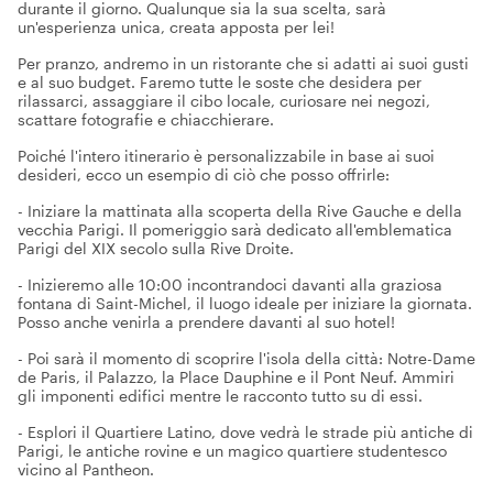
durante il giorno. Qualunque sia la sua scelta, sarà
un'esperienza unica, creata apposta per lei!
Per pranzo, andremo in un ristorante che si adatti ai suoi gusti
e al suo budget. Faremo tutte le soste che desidera per
rilassarci, assaggiare il cibo locale, curiosare nei negozi,
scattare fotografie e chiacchierare.
Poiché l'intero itinerario è personalizzabile in base ai suoi
desideri, ecco un esempio di ciò che posso offrirle:
- Iniziare la mattinata alla scoperta della Rive Gauche e della
vecchia Parigi. Il pomeriggio sarà dedicato all'emblematica
Parigi del XIX secolo sulla Rive Droite.
- Inizieremo alle 10:00 incontrandoci davanti alla graziosa
fontana di Saint-Michel, il luogo ideale per iniziare la giornata.
Posso anche venirla a prendere davanti al suo hotel!
- Poi sarà il momento di scoprire l'isola della città: Notre-Dame
de Paris, il Palazzo, la Place Dauphine e il Pont Neuf. Ammiri
gli imponenti edifici mentre le racconto tutto su di essi.
- Esplori il Quartiere Latino, dove vedrà le strade più antiche di
Parigi, le antiche rovine e un magico quartiere studentesco
vicino al Pantheon.