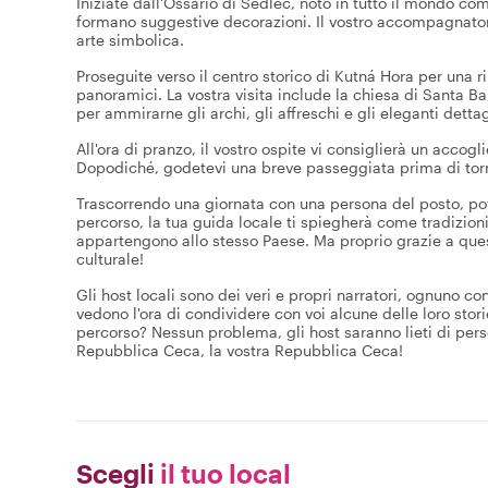
Iniziate dall'Ossario di Sedlec, noto in tutto il mondo co
formano suggestive decorazioni. Il vostro accompagnatore 
arte simbolica.
Proseguite verso il centro storico di Kutná Hora per una ri
panoramici. La vostra visita include la chiesa di Santa Bar
per ammirarne gli archi, gli affreschi e gli eleganti dettag
All'ora di pranzo, il vostro ospite vi consiglierà un accogl
Dopodiché, godetevi una breve passeggiata prima di tor
Trascorrendo una giornata con una persona del posto, pot
percorso, la tua guida locale ti spiegherà come tradizioni,
appartengono allo stesso Paese. Ma proprio grazie a que
culturale!
Gli host locali sono dei veri e propri narratori, ognuno c
vedono l'ora di condividere con voi alcune delle loro stor
percorso? Nessun problema, gli host saranno lieti di person
Repubblica Ceca, la vostra Repubblica Ceca!
Scegli
il tuo local