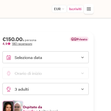
EUR
Iscriviti
€150.00
Privato
a persona
4,9
180 recensioni
Seleziona data
Orario di inizio
3 adulti
Ospitato da