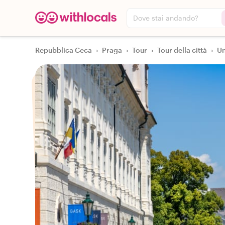
Dove stai andando?
Repubblica Ceca
›
Praga
›
Tour
›
Tour della città
›
Un