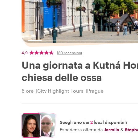
4,9
180 recensioni
Una giornata a Kutná Hor
chiesa delle ossa
6 ore
City Highlight Tours
Prague
Scegli uno dei
2
local disponibili
Esperienza offerta da
Jarmila
&
Steph