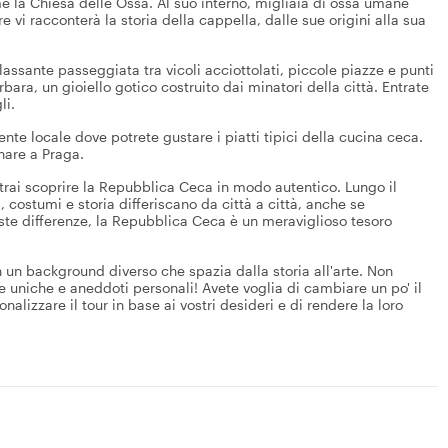
me la Chiesa delle Ossa. Al suo interno, migliaia di ossa umane
vi racconterà la storia della cappella, dalle sue origini alla sua
lassante passeggiata tra vicoli acciottolati, piccole piazze e punti
bara, un gioiello gotico costruito dai minatori della città. Entrate
li.
iente locale dove potrete gustare i piatti tipici della cucina ceca.
nare a Praga.
rai scoprire la Repubblica Ceca in modo autentico. Lungo il
 costumi e storia differiscano da città a città, anche se
ste differenze, la Repubblica Ceca è un meraviglioso tesoro
on un background diverso che spazia dalla storia all'arte. Non
ie uniche e aneddoti personali! Avete voglia di cambiare un po' il
alizzare il tour in base ai vostri desideri e di rendere la loro