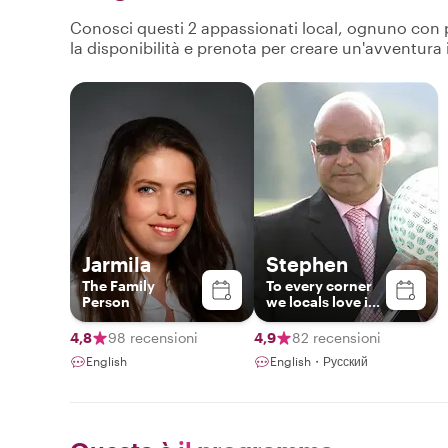
Conosci questi 2 appassionati local, ognuno con pro
la disponibilità e prenota per creare un'avventura
Jarmila
Stephen
The Family
To every corner
Person
we locals love in
Prague
4,8
98 recensioni
4,9
82 recensioni
English
English・Русский