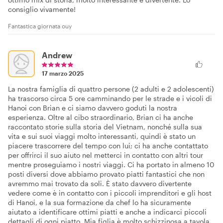
consiglio vivamente!
Fantastica giornata ouy
Andrew
17 marzo 2025
La nostra famiglia di quattro persone (2 adulti e 2 adolescenti)
ha trascorso circa 5 ore camminando per le strade e i vicoli di
Hanoi con Brian e ci siamo davvero goduti la nostra
esperienza. Oltre al cibo straordinario, Brian ci ha anche
raccontato storie sulla storia del Vietnam, nonché sulla sua
vita e sui suoi viaggi molto interessanti, quindi è stato un
piacere trascorrere del tempo con lui; ci ha anche contattato
per offrirci il suo aiuto nel metterci in contatto con altri tour
mentre proseguiamo i nostri viaggi. Ci ha portato in almeno 10
posti diversi dove abbiamo provato piatti fantastici che non
avremmo mai trovato da soli. È stato davvero divertente
vedere come è in contatto con i piccoli imprenditori e gli host
di Hanoi, e la sua formazione da chef lo ha sicuramente
aiutato a identificare ottimi piatti e anche a indicarci piccoli
dettagli di ogni piatto. Mia figlia è molto schizzinosa a tavola,