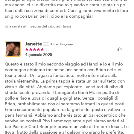
ma anche lei si è divertita molto quando è stata spinta un po'
fuori dalla sua zona di comfort. Consigliamo vivamente di fare
un giro con Brian per il cibo e la compagnia!
Una serata all'insegna del cibo ad Hanoi
Janette
🇬🇧
United Kingdom
4 gennaio 2025
Questo è stato il mio secondo viaggio ad Hanoi e io e il mio
compagno abbiamo trascorso una serata con Brian nel suo
tour a piedi. Un ragazzo fantastico, molto informato sulla
storia vietnamita. La prima tappa è stata un bar sul tetto con
vista sulla città. Abbiamo poi esplorato i venditori di cibo di
strada locali, provando il famigerato Banh Mi, un piatto di
pollo e riso e uova di quaglia grigliate. Senza i consigli di
Brian, probabilmente non ci saremmo fermati in questi posti.
Erano sicuramente popolari tra la gente del posto e valeva la
pena fermarsi. Abbiamo anche visitato un bar eccentrico che
serviva un cocktail Pho fiammeggiante e poi siamo andati al
bar Pasteur Craft Beer per provare un volo di tre birre locali. Le
IPA al frutto della passione e al gelsomino erano le preferite.