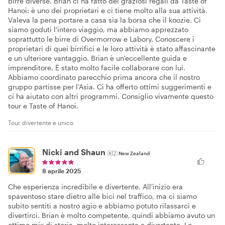
birre diverse. Brian ci ha fatto dei graziosi regali da Taste of
Hanoi: è uno dei proprietari e ci tiene molto alla sua attività.
Valeva la pena portare a casa sia la borsa che il koozie. Ci
siamo goduti l'intero viaggio, ma abbiamo apprezzato
soprattutto le birre di Overmorrow e Labory. Conoscere i
proprietari di quei birrifici e le loro attività è stato affascinante
e un ulteriore vantaggio. Brian è un'eccellente guida e
imprenditore. È stato molto facile collaborare con lui.
Abbiamo coordinato parecchio prima ancora che il nostro
gruppo partisse per l'Asia. Ci ha offerto ottimi suggerimenti e
ci ha aiutato con altri programmi. Consiglio vivamente questo
tour e Taste of Hanoi.
Tour divertente e unico
Nicki and Shaun
🇳🇿
New Zealand
8 aprile 2025
Che esperienza incredibile e divertente. All'inizio era
spaventoso stare dietro alle bici nel traffico, ma ci siamo
subito sentiti a nostro agio e abbiamo potuto rilassarci e
divertirci. Brian è molto competente, quindi abbiamo avuto un
ottimo mix di storia, molto interessante e divertente. Lo