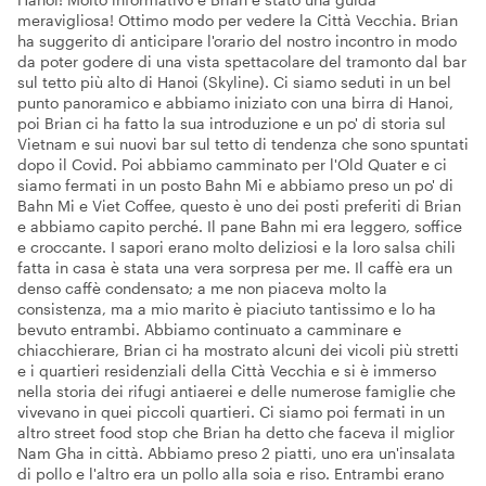
meravigliosa! Ottimo modo per vedere la Città Vecchia. Brian
ha suggerito di anticipare l'orario del nostro incontro in modo
da poter godere di una vista spettacolare del tramonto dal bar
sul tetto più alto di Hanoi (Skyline). Ci siamo seduti in un bel
punto panoramico e abbiamo iniziato con una birra di Hanoi,
poi Brian ci ha fatto la sua introduzione e un po' di storia sul
Vietnam e sui nuovi bar sul tetto di tendenza che sono spuntati
dopo il Covid. Poi abbiamo camminato per l'Old Quater e ci
siamo fermati in un posto Bahn Mi e abbiamo preso un po' di
Bahn Mi e Viet Coffee, questo è uno dei posti preferiti di Brian
e abbiamo capito perché. Il pane Bahn mi era leggero, soffice
e croccante. I sapori erano molto deliziosi e la loro salsa chili
fatta in casa è stata una vera sorpresa per me. Il caffè era un
denso caffè condensato; a me non piaceva molto la
consistenza, ma a mio marito è piaciuto tantissimo e lo ha
bevuto entrambi. Abbiamo continuato a camminare e
chiacchierare, Brian ci ha mostrato alcuni dei vicoli più stretti
e i quartieri residenziali della Città Vecchia e si è immerso
nella storia dei rifugi antiaerei e delle numerose famiglie che
vivevano in quei piccoli quartieri. Ci siamo poi fermati in un
altro street food stop che Brian ha detto che faceva il miglior
Nam Gha in città. Abbiamo preso 2 piatti, uno era un'insalata
di pollo e l'altro era un pollo alla soia e riso. Entrambi erano