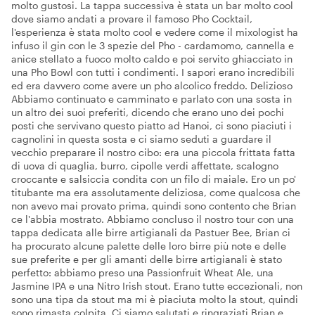
molto gustosi. La tappa successiva è stata un bar molto cool
dove siamo andati a provare il famoso Pho Cocktail,
l'esperienza è stata molto cool e vedere come il mixologist ha
infuso il gin con le 3 spezie del Pho - cardamomo, cannella e
anice stellato a fuoco molto caldo e poi servito ghiacciato in
una Pho Bowl con tutti i condimenti. I sapori erano incredibili
ed era davvero come avere un pho alcolico freddo. Delizioso
Abbiamo continuato e camminato e parlato con una sosta in
un altro dei suoi preferiti, dicendo che erano uno dei pochi
posti che servivano questo piatto ad Hanoi, ci sono piaciuti i
cagnolini in questa sosta e ci siamo seduti a guardare il
vecchio preparare il nostro cibo: era una piccola frittata fatta
di uova di quaglia, burro, cipolle verdi affettate, scalogno
croccante e salsiccia condita con un filo di maiale. Ero un po'
titubante ma era assolutamente deliziosa, come qualcosa che
non avevo mai provato prima, quindi sono contento che Brian
ce l'abbia mostrato. Abbiamo concluso il nostro tour con una
tappa dedicata alle birre artigianali da Pastuer Bee, Brian ci
ha procurato alcune palette delle loro birre più note e delle
sue preferite e per gli amanti delle birre artigianali è stato
perfetto: abbiamo preso una Passionfruit Wheat Ale, una
Jasmine IPA e una Nitro Irish stout. Erano tutte eccezionali, non
sono una tipa da stout ma mi è piaciuta molto la stout, quindi
sono rimasta colpita. Ci siamo salutati e ringraziati Brian e