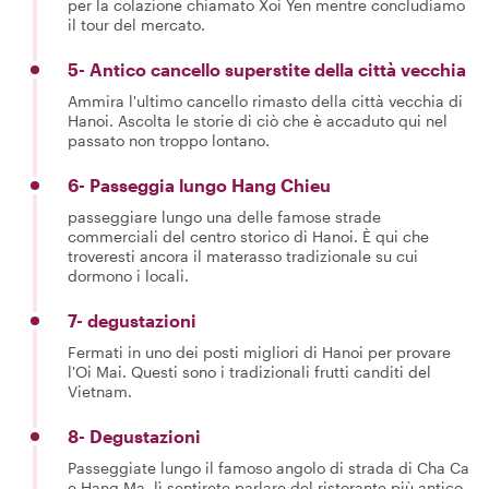
per la colazione chiamato Xoi Yen mentre concludiamo
il tour del mercato.
5- Antico cancello superstite della città vecchia
Ammira l'ultimo cancello rimasto della città vecchia di
Hanoi. Ascolta le storie di ciò che è accaduto qui nel
passato non troppo lontano.
6- Passeggia lungo Hang Chieu
passeggiare lungo una delle famose strade
commerciali del centro storico di Hanoi. È qui che
troveresti ancora il materasso tradizionale su cui
dormono i locali.
7- degustazioni
Fermati in uno dei posti migliori di Hanoi per provare
l'Oi Mai. Questi sono i tradizionali frutti canditi del
Vietnam.
8- Degustazioni
Passeggiate lungo il famoso angolo di strada di Cha Ca
e Hang Ma, lì sentirete parlare del ristorante più antico