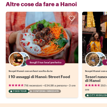
Altre cose da fare a
Hanoi
Scegli il tuo local preferito
Scopri Hanoi con un host scelto da te
Scopri Hanoi con u
I 10 assaggi di Hanoi: Street Food
Tesori nasco
di Hanoi
•
•
716 recensioni
€34.98
a persona
3 ore
350 
ore
FOOD TOUR
CONFERMA IMMEDIATA
CITY HIGHLIG