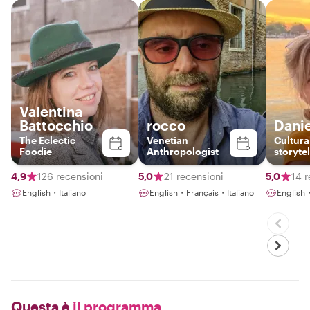
Valentina
Battocchio
rocco
Dani
The Eclectic
Venetian
Cultura
Foodie
Anthropologist
storytel
Veneti
Experi
4,9
126 recensioni
5,0
21 recensioni
5,0
14 r
Design
English・Italiano
English・Français・Italiano
English
Questa è
il programma