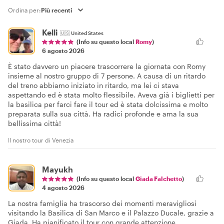
Ordina per:
Kelli
🇺🇸
United States
(Info su questo local
Romy
)
6 agosto 2026
È stato davvero un piacere trascorrere la giornata con Romy
insieme al nostro gruppo di 7 persone. A causa di un ritardo
del treno abbiamo iniziato in ritardo, ma lei ci stava
aspettando ed è stata molto flessibile. Aveva già i biglietti per
la basilica per farci fare il tour ed è stata dolcissima e molto
preparata sulla sua città. Ha radici profonde e ama la sua
bellissima città!
Il nostro tour di Venezia
Mayukh
(Info su questo local
Giada Falchetto
)
4 agosto 2026
La nostra famiglia ha trascorso dei momenti meravigliosi
visitando la Basilica di San Marco e il Palazzo Ducale, grazie a
Giada. Ha pianificato il tour con grande attenzione,