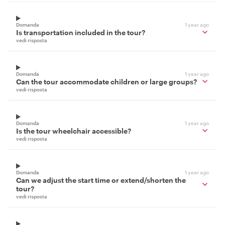
Domanda
1 year ago
Is transportation included in the tour?
vedi risposta
Domanda
1 year ago
Can the tour accommodate children or large groups?
vedi risposta
Domanda
1 year ago
Is the tour wheelchair accessible?
vedi risposta
Domanda
1 year ago
Can we adjust the start time or extend/shorten the
tour?
vedi risposta