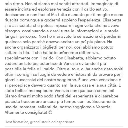
mio ritmo. Non ci siamo mai sentiti affrettati. Immaginate di
essere incinta ed esplorare Venezia con il caldo estivo,
decisamente non facile! Ma tutto è andato per il meglio e sono
riuscita comunque a godermi appieno l'esperienza. Elisabetta
si è assicurata che potessi riposarmi ogni volta che ne avevo
bisogno, continuando a darci tutte le informazioni e le storie
lungo il percorso. Non ho mai avuto la sensazione di perdermi
qualcosa solo perché dovevo andare un po' più piano. Ha
anche organizzato i biglietti per noi, così abbiamo potuto
saltare la fila, il che ha fatto un'enorme differenza,
specialmente con il caldo. Con Elisabetta, abbiamo potuto
vedere un lato più autentico di Venezia evitando il più
possibile la folla e il caldo. Oltre al tour, ci ha anche dato molti
ottimi consigli su luoghi da vedere e ristoranti da provare per i
giorni successivi del nostro soggiorno. È una vera veneziana e
si percepisce davvero quanto ami la sua casa e la sua città. È
stato bellissimo esplorare Venezia con qualcuno come lei!
Siamo rimasti molto soddisfatti dell'esperienza e ci sarebbe
piaciuto trascorrere ancora più tempo con lei. Sicuramente
uno dei momenti salienti del nostro soggiorno a Venezia.
Altamente consigliata! 😊
Host fantastico, grandi storie ed esperienza