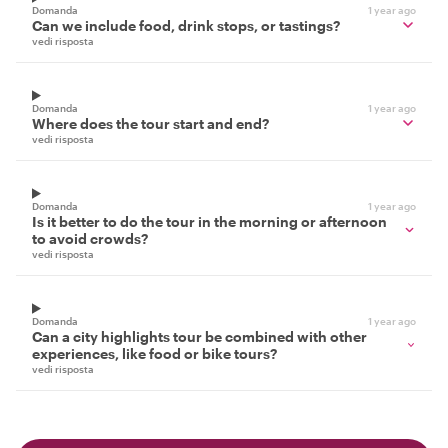
Domanda
1 year ago
Can we include food, drink stops, or tastings?
vedi risposta
Domanda
1 year ago
Where does the tour start and end?
vedi risposta
Domanda
1 year ago
Is it better to do the tour in the morning or afternoon
to avoid crowds?
vedi risposta
Domanda
1 year ago
Can a city highlights tour be combined with other
experiences, like food or bike tours?
vedi risposta