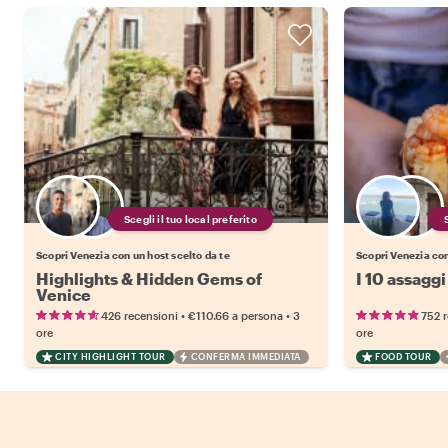
Scegli il tuo local preferito
Scopri Venezia con un host scelto da te
Scopri Venezia con
Highlights & Hidden Gems of
I 10 assaggi
Venice
•
•
426 recensioni
€110.66
a persona
3
752 
ore
ore
CITY HIGHLIGHT TOUR
CONFERMA IMMEDIATA
FOOD TOUR