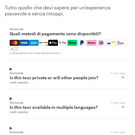
Tutto quello che devi sapere per un'esperienza
piacevole e senza intoppi.
Domanda
Quali metodi di pagamento sono disponibili?
Mastercard, Visa, Amex, Discover, Apple Pay, Google Pay
La disponibilità varia in base alla destinazione
Domanda
1 year ago
Is this tour private or will other people join?
vedi risposta
Domanda
1 year ago
Is this tour available in multiple languages?
vedi risposta
Domanda
1 year ago