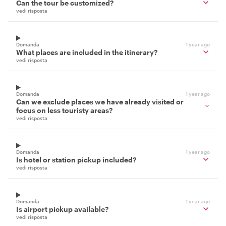
Can the tour be customized?
vedi risposta
Domanda
1 year ago
What places are included in the itinerary?
vedi risposta
Domanda
1 year ago
Can we exclude places we have already visited or
focus on less touristy areas?
vedi risposta
Domanda
1 year ago
Is hotel or station pickup included?
vedi risposta
Domanda
1 year ago
Is airport pickup available?
vedi risposta