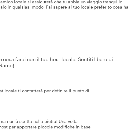
 amico locale si assicurerà che tu abbia un viaggio tranquillo
zalo in qualsiasi modo! Fai sapere al tuo locale preferito cosa hai
osa farai con il tuo host locale. Sentiti libero di
tName}.
 locale ti contatterà per definire il punto di
a non è scritta nella pietra! Una volta
 host per apportare piccole modifiche in base