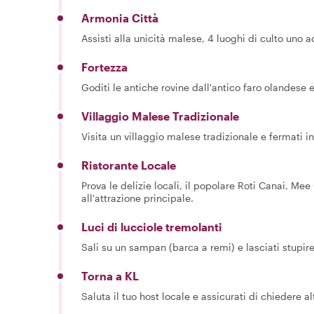
Armonia Città
Assisti alla unicità malese, 4 luoghi di culto uno a
Fortezza
Goditi le antiche rovine dall'antico faro olandese 
Villaggio Malese Tradizionale
Visita un villaggio malese tradizionale e fermati i
Ristorante Locale
Prova le delizie locali, il popolare Roti Canai, Me
all'attrazione principale.
Luci di lucciole tremolanti
Sali su un sampan (barca a remi) e lasciati stupir
Torna a KL
Saluta il tuo host locale e assicurati di chiedere alt