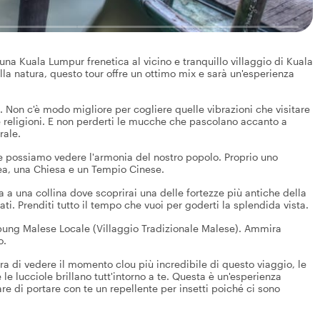
a una Kuala Lumpur frenetica al vicino e tranquillo villaggio di Kuala
lla natura, questo tour offre un ottimo mix e sarà un'esperienza
. Non c'è modo migliore per cogliere quelle vibrazioni che visitare
se religioni. E non perderti le mucche che pascolano accanto a
rale.
ve possiamo vedere l'armonia del nostro popolo. Proprio uno
ea, una Chiesa e un Tempio Cinese.
a a una collina dove scoprirai una delle fortezze più antiche della
ti. Prenditi tutto il tempo che vuoi per goderti la splendida vista.
mpung Malese Locale (Villaggio Tradizionale Malese). Ammira
o.
ora di vedere il momento clou più incredibile di questo viaggio, le
le lucciole brillano tutt'intorno a te. Questa è un'esperienza
 di portare con te un repellente per insetti poiché ci sono