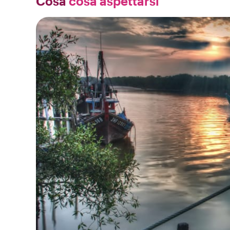
Cosa
cosa aspettarsi