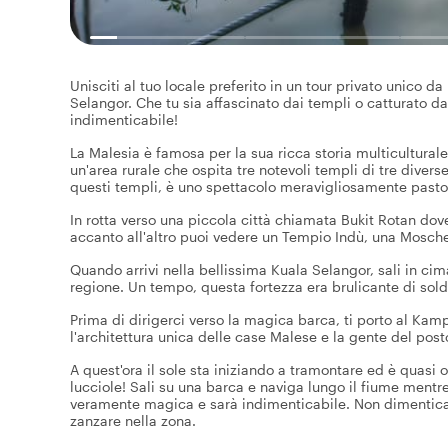
Unisciti al tuo locale preferito in un tour privato unico d
Selangor. Che tu sia affascinato dai templi o catturato da
indimenticabile!
La Malesia è famosa per la sua ricca storia multiculturale
un'area rurale che ospita tre notevoli templi di tre diver
questi templi, è uno spettacolo meravigliosamente pasto
In rotta verso una piccola città chiamata Bukit Rotan do
accanto all'altro puoi vedere un Tempio Indù, una Mosch
Quando arrivi nella bellissima Kuala Selangor, sali in cim
regione. Un tempo, questa fortezza era brulicante di solda
Prima di dirigerci verso la magica barca, ti porto al Ka
l'architettura unica delle case Malese e la gente del post
A quest'ora il sole sta iniziando a tramontare ed è quasi 
lucciole! Sali su una barca e naviga lungo il fiume mentre 
veramente magica e sarà indimenticabile. Non dimenticare
zanzare nella zona.