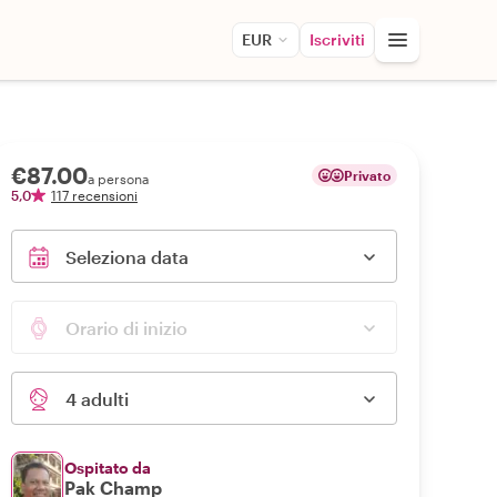
EUR
Iscriviti
€87.00
Privato
a persona
5,0
117 recensioni
Seleziona data
Orario di inizio
4 adulti
Ospitato da
Pak Champ