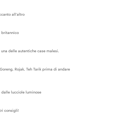
ccanto all'altro
e britannico
n una delle autentiche case malesi.
e Goreng, Rojak, Teh Tarik prima di andare
e dalle lucciole luminose
ri consigli!