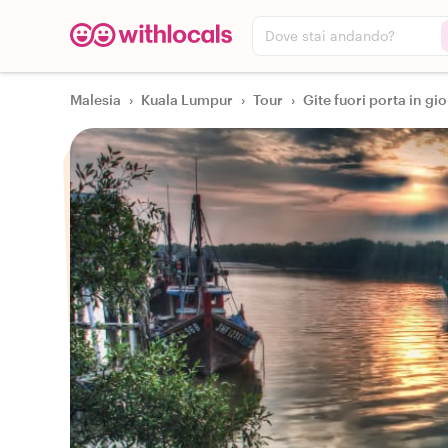
Dove stai andando?
Malesia
›
Kuala Lumpur
›
Tour
›
Gite fuori porta in gi