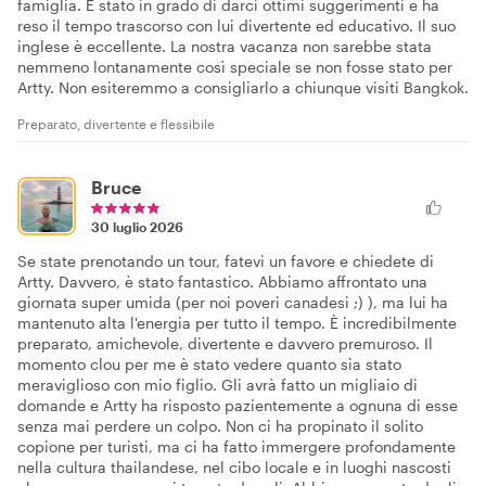
famiglia. È stato in grado di darci ottimi suggerimenti e ha
reso il tempo trascorso con lui divertente ed educativo. Il suo
inglese è eccellente. La nostra vacanza non sarebbe stata
nemmeno lontanamente così speciale se non fosse stato per
Artty. Non esiteremmo a consigliarlo a chiunque visiti Bangkok.
Preparato, divertente e flessibile
Bruce
30 luglio 2026
Se state prenotando un tour, fatevi un favore e chiedete di
Artty. Davvero, è stato fantastico. Abbiamo affrontato una
giornata super umida (per noi poveri canadesi ;) ), ma lui ha
mantenuto alta l'energia per tutto il tempo. È incredibilmente
preparato, amichevole, divertente e davvero premuroso. Il
momento clou per me è stato vedere quanto sia stato
meraviglioso con mio figlio. Gli avrà fatto un migliaio di
domande e Artty ha risposto pazientemente a ognuna di esse
senza mai perdere un colpo. Non ci ha propinato il solito
copione per turisti, ma ci ha fatto immergere profondamente
nella cultura thailandese, nel cibo locale e in luoghi nascosti