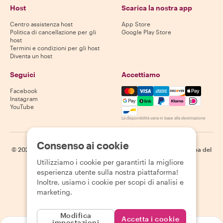
Host
Scarica la nostra app
Centro assistenza host
App Store
Politica di cancellazione per gli
Google Play Store
host
Termini e condizioni per gli host
Diventa un host
Seguici
Accettiamo
Mastercard, Visa, Amex, Di
Facebook
Instagram
YouTube
La disponibilità varia in base alla destinazione
Consenso ai cookie
©
2026
Withlocals.com
|
Informativa sulla privacy
|
Cookie
|
Mappa del
sito
Utilizziamo i cookie per garantirti la migliore
esperienza utente sulla nostra piattaforma!
Inoltre, usiamo i cookie per scopi di analisi e
marketing.
Modifica
Accetta i cookie
impostazioni