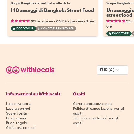
Scopri Bangkok con un host scelto da te
Scopri Bangkok con
I 10 assaggi di Bangkok: Street Food
Un assaggio
street food
•
•
701 recensioni
€46.19
a persona
3 ore
223 
ore
FOOD TOUR
CONFERMA IMMEDIATA
FOOD TOUR
EUR (€)
Informazioni su Withlocals
Ospiti
La nostra storia
Centro assistenza ospiti
Lavora con noi
Politica di cancellazione per gli
Sostenibilità
ospiti
Destinazioni
Termini e condizioni per gli
Buoni regalo
ospiti
Collabora con noi