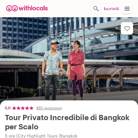
Iscriviti
5,0
855 recensioni
Tour Privato Incredibile di Bangkok
per Scalo
5 ore
City Highlight Tours
Bangkok