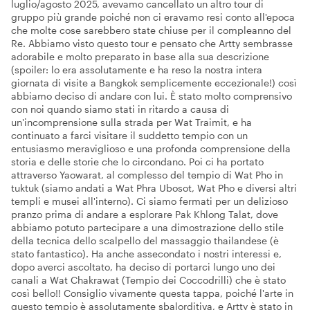
luglio/agosto 2025, avevamo cancellato un altro tour di
gruppo più grande poiché non ci eravamo resi conto all'epoca
che molte cose sarebbero state chiuse per il compleanno del
Re. Abbiamo visto questo tour e pensato che Artty sembrasse
adorabile e molto preparato in base alla sua descrizione
(spoiler: lo era assolutamente e ha reso la nostra intera
giornata di visite a Bangkok semplicemente eccezionale!) così
abbiamo deciso di andare con lui. È stato molto comprensivo
con noi quando siamo stati in ritardo a causa di
un'incomprensione sulla strada per Wat Traimit, e ha
continuato a farci visitare il suddetto tempio con un
entusiasmo meraviglioso e una profonda comprensione della
storia e delle storie che lo circondano. Poi ci ha portato
attraverso Yaowarat, al complesso del tempio di Wat Pho in
tuktuk (siamo andati a Wat Phra Ubosot, Wat Pho e diversi altri
templi e musei all'interno). Ci siamo fermati per un delizioso
pranzo prima di andare a esplorare Pak Khlong Talat, dove
abbiamo potuto partecipare a una dimostrazione dello stile
della tecnica dello scalpello del massaggio thailandese (è
stato fantastico). Ha anche assecondato i nostri interessi e,
dopo averci ascoltato, ha deciso di portarci lungo uno dei
canali a Wat Chakrawat (Tempio dei Coccodrilli) che è stato
così bello!! Consiglio vivamente questa tappa, poiché l'arte in
questo tempio è assolutamente sbalorditiva, e Artty è stato in