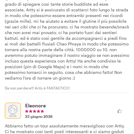
grado di spiegare così tante storie buddiste ad esse
associate. Artty si è assicurato di scattarci foto lungo la strada
in modo che potessimo essere entrambi presenti nei ricordi
(grazie mille), mi ha aiutato a evitare il glutine il più possibile
nei vari cibi che ci ha procurato, ci ha mostrato bevande/snack
che non avrei mai provato, ci ha portato fuori dai sentieri
battuti, ed è stato così gentile da accompagnarci a piedi fino
ai moli dei battelli fluviali Chao Phraya in modo che potessimo
tornare alla nostra parte della città. 1000000 su 10, non
avremmo potuto immaginare il nostro viaggio se non avessimo
incluso questa esperienza con Artty! Ha anche condiviso le
posizioni (pin di Google Maps) e i nomi in modo che
potessimo tornarci in seguito, cosa che abbiamo fatto! Non
vediamo l'ora di tornare un giorno :)
Da non perdere!!! Artty è FANTASTICO!
Eleonore
23 giugno 2026
Abbiamo fatto un tour assolutamente meraviglioso con Artty.
Ci ha mostrato così tanti posti interessanti e ci siamo goduti