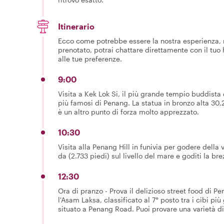
Itinerario
Ecco come potrebbe essere la nostra esperienza, m
prenotato, potrai chattare direttamente con il tuo
alle tue preferenze.
9:00
Visita a Kek Lok Si, il più grande tempio buddista
più famosi di Penang. La statua in bronzo alta 30,2
è un altro punto di forza molto apprezzato.
10:30
Visita alla Penang Hill in funivia per godere della v
da (2.733 piedi) sul livello del mare e goditi la br
12:30
Ora di pranzo - Prova il delizioso street food di P
l'Asam Laksa, classificato al 7° posto tra i cibi 
situato a Penang Road. Puoi provare una varietà di