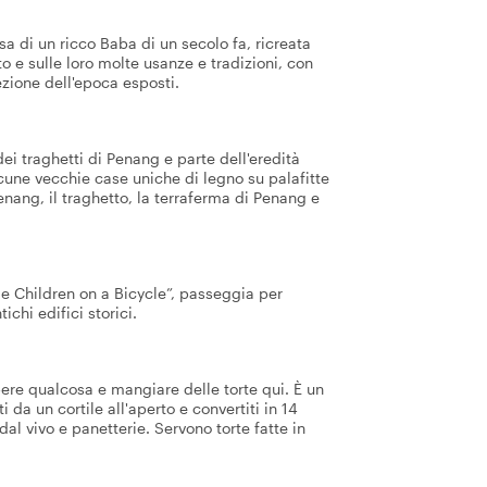
a di un ricco Baba di un secolo fa, ricreata
to e sulle loro molte usanze e tradizioni, con
ezione dell'epoca esposti.
 dei traghetti di Penang e parte dell'eredità
cune vecchie case uniche di legno su palafitte
enang, il traghetto, la terraferma di Penang e
tle Children on a Bicycle”, passeggia per
ichi edifici storici.
ere qualcosa e mangiare delle torte qui. È un
i da un cortile all'aperto e convertiti in 14
 dal vivo e panetterie. Servono torte fatte in