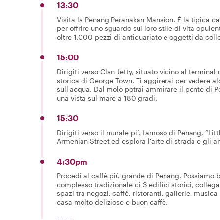
13:30
Visita la Penang Peranakan Mansion. È la tipica cas
per offrire uno sguardo sul loro stile di vita opulen
oltre 1.000 pezzi di antiquariato e oggetti da coll
15:00
Dirigiti verso Clan Jetty, situato vicino al terminal
storica di George Town. Ti aggirerai per vedere al
sull'acqua. Dal molo potrai ammirare il ponte di P
una vista sul mare a 180 gradi.
15:30
Dirigiti verso il murale più famoso di Penang, “Lit
Armenian Street ed esplora l'arte di strada e gli ant
4:30pm
Procedi al caffè più grande di Penang. Possiamo b
complesso tradizionale di 3 edifici storici, collegat
spazi tra negozi, caffè, ristoranti, gallerie, musica
casa molto deliziose e buon caffè.