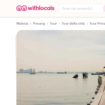
Dove stai andando?
Malesia
›
Penang
›
Tour
›
Tour della città
›
Tour Priva