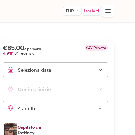
EUR
Iscriviti
€85.00
Privato
a persona
4,9
84 recensioni
Seleziona data
Orario di inizio
4 adulti
Ospitato da
Deffrey