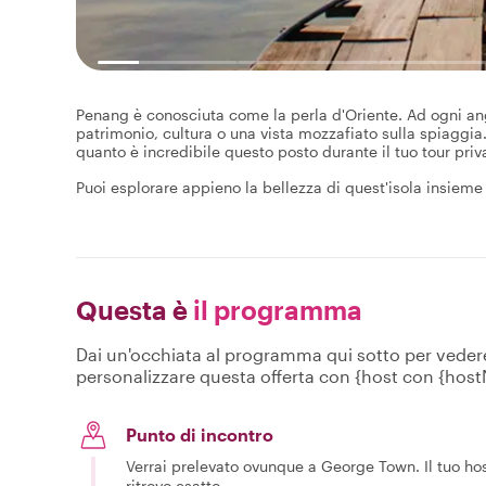
Penang è conosciuta come la perla d'Oriente. Ad ogni ango
patrimonio, cultura o una vista mozzafiato sulla spiaggia.
quanto è incredibile questo posto durante il tuo tour priva
Puoi esplorare appieno la bellezza di quest'isola insieme
Questa è
il programma
Dai un'occhiata al programma qui sotto per vedere c
personalizzare questa offerta con {host con {hos
Punto di incontro
Verrai prelevato ovunque a George Town. Il tuo host
ritrovo esatto.