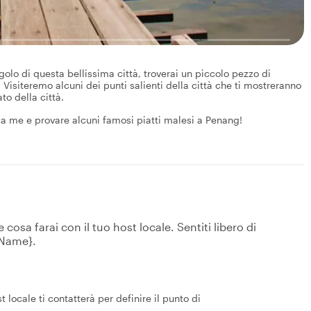
lo di questa bellissima città, troverai un piccolo pezzo di
 Visiteremo alcuni dei punti salienti della città che ti mostreranno
to della città.
 a me e provare alcuni famosi piatti malesi a Penang!
osa farai con il tuo host locale. Sentiti libero di
tName}.
 locale ti contatterà per definire il punto di