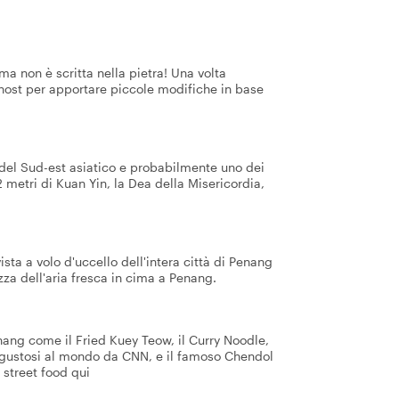
a non è scritta nella pietra! Una volta
 host per apportare piccole modifiche in base
 del Sud-est asiatico e probabilmente uno dei
 metri di Kuan Yin, la Dea della Misericordia,
ista a volo d'uccello dell'intera città di Penang
ezza dell'aria fresca in cima a Penang.
enang come il Fried Kuey Teow, il Curry Noodle,
più gustosi al mondo da CNN, e il famoso Chendol
 street food qui