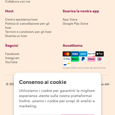
Collabora con noi
Host
Scarica la nostra app
Centro assistenza host
App Store
Politica di cancellazione per gli
Google Play Store
host
Termini e condizioni per gli host
Diventa un host
Seguici
Accettiamo
Mastercard, Visa, Amex, Di
Facebook
Instagram
YouTube
La disponibilità varia in base alla destinazione
Consenso ai cookie
©
2026
Withlocals.com
|
Informativa sulla privacy
|
Cookie
|
Mappa del
sito
Utilizziamo i cookie per garantirti la migliore
esperienza utente sulla nostra piattaforma!
Inoltre, usiamo i cookie per scopi di analisi e
marketing.