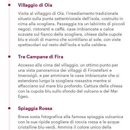
Villaggio di Oia
Visita al villaggio di Oia, l'insediamento tradizionale
situato sulla punta settentrionale dell'isola, costruito in
cima alla scogliera. Passeggia tra un labirinto di piccoli
negozi, ristoranti e caffè, case imbiancate a calce
scavate sul fianco della scogliera, chiese dalle cupole
blu e vicoli di marmo che scintillano al sole, con viste
spettacolari sul resto dell'isola e sulla caldera.
Tre Campane di Fira
Accesso alla cima del villaggio, un ottimo punto per
una vista panoramica dei villaggi di Firostefani e
Imerovigli, e per ammirare le case imbiancate che si
estendono lungo la scogliera rossastra mentre si
affacciano sul mare blu profondo. Cattura della chiesa
con la cupola blu sullo sfondo del vulcano e del Mar
Egeo.
Spiaggia Rossa
Breve sosta fotografica alla famosa spiaggia vulcanica
con le sue ripide scogliere di roccia rossa e le acque
cristalline blu-verdi. Ammira il colore unico della