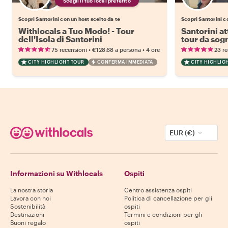
Scegli il tuo local preferito
Scopri Santorini con un host scelto da te
Scopri Santorini c
Withlocals a Tuo Modo! - Tour
Santorini at
dell'Isola di Santorini
tour da so
•
•
75 recensioni
€128.68
a persona
4 ore
23 re
CITY HIGHLIGHT TOUR
CONFERMA IMMEDIATA
CITY HIGHLIG
EUR (€)
Informazioni su Withlocals
Ospiti
La nostra storia
Centro assistenza ospiti
Lavora con noi
Politica di cancellazione per gli
Sostenibilità
ospiti
Destinazioni
Termini e condizioni per gli
Buoni regalo
ospiti