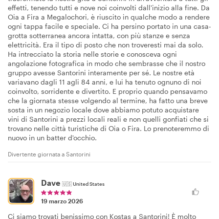
effetti, tenendo tutti e nove noi coinvolti dall'inizio alla fine. Da
Oia a Fira a Megalochori, è riuscito in qualche modo a rendere
ogni tappa facile e speciale. Ci ha persino portato in una casa-
grotta sotterranea ancora intatta, con più stanze e senza
elettricità. Era il tipo di posto che non troveresti mai da solo.
Ha intrecciato la storia nelle storie e conosceva ogni
angolazione fotografica in modo che sembrasse che il nostro
gruppo avesse Santorini interamente per sé. Le nostre età
variavano dagli 11 agli 84 anni, e lui ha tenuto ognuno di noi
coinvolto, sorridente e divertito. E proprio quando pensavamo
che la giornata stesse volgendo al termine, ha fatto una breve
sosta in un negozio locale dove abbiamo potuto acquistare
vini di Santorini a prezzi locali reali e non quelli gonfiati che si
trovano nelle città turistiche di Oia o Fira. Lo prenoteremmo di
nuovo in un batter d'occhio.
Divertente giornata a Santorini
Dave
🇺🇸
United States
19 marzo 2026
Ci siamo trovati benissimo con Kostas a Santorini! È molto