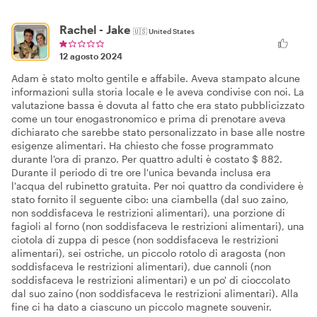
Rachel - Jake
🇺🇸
United States
12 agosto 2024
Adam è stato molto gentile e affabile. Aveva stampato alcune
informazioni sulla storia locale e le aveva condivise con noi. La
valutazione bassa è dovuta al fatto che era stato pubblicizzato
come un tour enogastronomico e prima di prenotare aveva
dichiarato che sarebbe stato personalizzato in base alle nostre
esigenze alimentari. Ha chiesto che fosse programmato
durante l'ora di pranzo. Per quattro adulti è costato $ 882.
Durante il periodo di tre ore l'unica bevanda inclusa era
l'acqua del rubinetto gratuita. Per noi quattro da condividere è
stato fornito il seguente cibo: una ciambella (dal suo zaino,
non soddisfaceva le restrizioni alimentari), una porzione di
fagioli al forno (non soddisfaceva le restrizioni alimentari), una
ciotola di zuppa di pesce (non soddisfaceva le restrizioni
alimentari), sei ostriche, un piccolo rotolo di aragosta (non
soddisfaceva le restrizioni alimentari), due cannoli (non
soddisfaceva le restrizioni alimentari) e un po' di cioccolato
dal suo zaino (non soddisfaceva le restrizioni alimentari). Alla
fine ci ha dato a ciascuno un piccolo magnete souvenir.