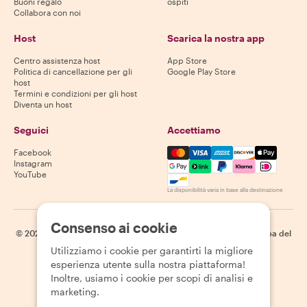
Buoni regalo
ospiti
Collabora con noi
Host
Scarica la nostra app
Centro assistenza host
App Store
Politica di cancellazione per gli
Google Play Store
host
Termini e condizioni per gli host
Diventa un host
Seguici
Accettiamo
Mastercard, Visa, Amex, Di
Facebook
Instagram
YouTube
La disponibilità varia in base alla destinazione
Consenso ai cookie
©
2026
Withlocals.com
|
Informativa sulla privacy
|
Cookie
|
Mappa del
sito
Utilizziamo i cookie per garantirti la migliore
esperienza utente sulla nostra piattaforma!
Inoltre, usiamo i cookie per scopi di analisi e
marketing.