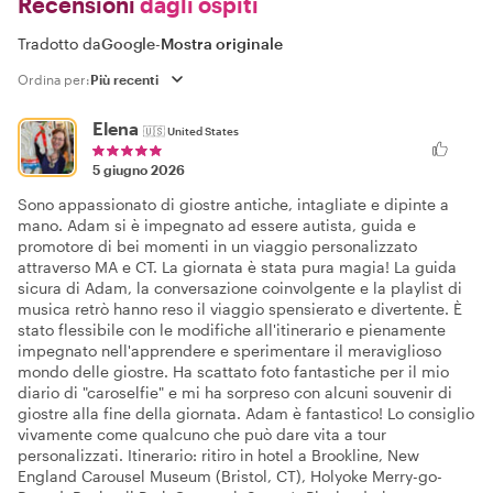
Recensioni
dagli ospiti
Tradotto da
Google
-
Mostra originale
Ordina per:
Elena
🇺🇸
United States
5 giugno 2026
Sono appassionato di giostre antiche, intagliate e dipinte a
mano. Adam si è impegnato ad essere autista, guida e
promotore di bei momenti in un viaggio personalizzato
attraverso MA e CT. La giornata è stata pura magia! La guida
sicura di Adam, la conversazione coinvolgente e la playlist di
musica retrò hanno reso il viaggio spensierato e divertente. È
stato flessibile con le modifiche all'itinerario e pienamente
impegnato nell'apprendere e sperimentare il meraviglioso
mondo delle giostre. Ha scattato foto fantastiche per il mio
diario di "caroselfie" e mi ha sorpreso con alcuni souvenir di
giostre alla fine della giornata. Adam è fantastico! Lo consiglio
vivamente come qualcuno che può dare vita a tour
personalizzati. Itinerario: ritiro in hotel a Brookline, New
England Carousel Museum (Bristol, CT), Holyoke Merry-go-