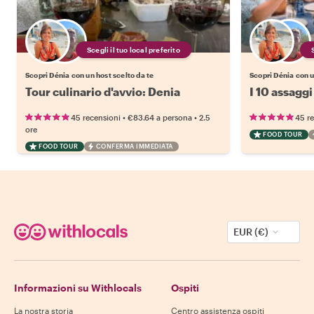
Scegli il tuo local preferito
Scopri Dénia con un host scelto da te
Scopri Dénia con u
Tour culinario d'avvio: Denia
I 10 assaggi
•
•
45 recensioni
€83.64
a persona
2.5
45 r
ore
FOOD TOUR
FOOD TOUR
CONFERMA IMMEDIATA
EUR (€)
Informazioni su Withlocals
Ospiti
La nostra storia
Centro assistenza ospiti