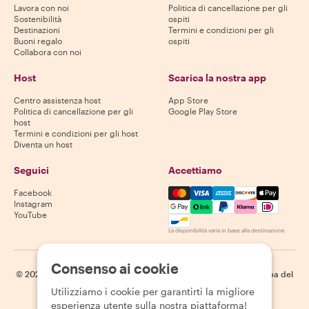
Lavora con noi
Politica di cancellazione per gli
Sostenibilità
ospiti
Destinazioni
Termini e condizioni per gli
Buoni regalo
ospiti
Collabora con noi
Host
Scarica la nostra app
Centro assistenza host
App Store
Politica di cancellazione per gli
Google Play Store
host
Termini e condizioni per gli host
Diventa un host
Seguici
Accettiamo
Mastercard, Visa, Amex, Di
Facebook
Instagram
YouTube
La disponibilità varia in base alla destinazione
Consenso ai cookie
©
2026
Withlocals.com
|
Informativa sulla privacy
|
Cookie
|
Mappa del
sito
Utilizziamo i cookie per garantirti la migliore
esperienza utente sulla nostra piattaforma!