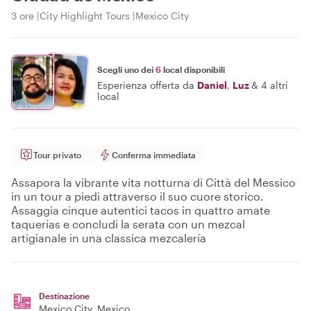
3 ore
City Highlight Tours
Mexico City
Scegli uno dei
6
local disponibili
Esperienza offerta da
Daniel
,
Luz
&
4 altri
local
Tour privato
Conferma immediata
Assapora la vibrante vita notturna di Città del Messico
in un tour a piedi attraverso il suo cuore storico.
Assaggia cinque autentici tacos in quattro amate
taquerías e concludi la serata con un mezcal
artigianale in una classica mezcalería
Destinazione
Mexico City
, Mexico