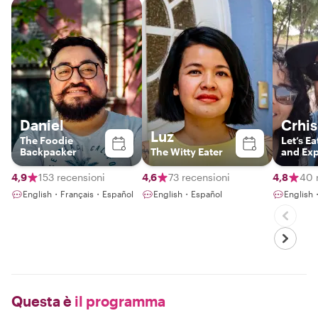
Daniel
Crhis
Luz
The Foodie
Let’s Ea
Backpacker
The Witty Eater
and Exp
Locals
4,9
153 recensioni
4,6
73 recensioni
4,8
40 
English・Français・Español
English・Español
English
Questa è
il programma