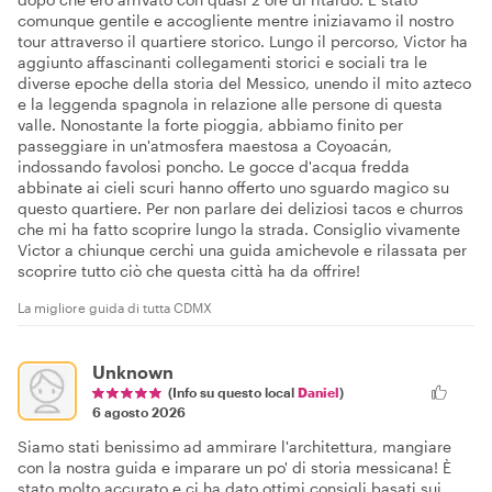
comunque gentile e accogliente mentre iniziavamo il nostro
tour attraverso il quartiere storico. Lungo il percorso, Victor ha
aggiunto affascinanti collegamenti storici e sociali tra le
diverse epoche della storia del Messico, unendo il mito azteco
e la leggenda spagnola in relazione alle persone di questa
valle. Nonostante la forte pioggia, abbiamo finito per
passeggiare in un'atmosfera maestosa a Coyoacán,
indossando favolosi poncho. Le gocce d'acqua fredda
abbinate ai cieli scuri hanno offerto uno sguardo magico su
questo quartiere. Per non parlare dei deliziosi tacos e churros
che mi ha fatto scoprire lungo la strada. Consiglio vivamente
Victor a chiunque cerchi una guida amichevole e rilassata per
scoprire tutto ciò che questa città ha da offrire!
La migliore guida di tutta CDMX
Unknown
(Info su questo local
Daniel
)
6 agosto 2026
Siamo stati benissimo ad ammirare l'architettura, mangiare
con la nostra guida e imparare un po' di storia messicana! È
stato molto accurato e ci ha dato ottimi consigli basati sui