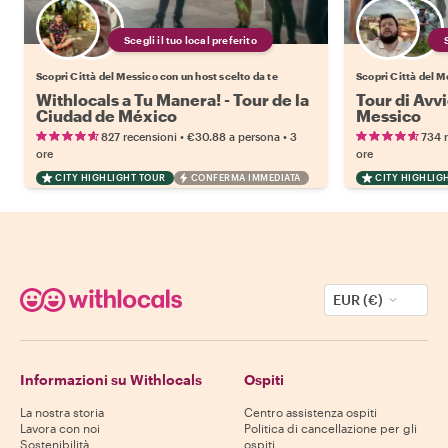
Scegli il tuo local preferito
Scopri Città del Messico con un host scelto da te
Scopri Città del M
Withlocals a Tu Manera! - Tour de la
Tour di Avvi
Ciudad de México
Messico
•
•
827 recensioni
€30.88
a persona
3
734 
ore
ore
CITY HIGHLIGHT TOUR
CONFERMA IMMEDIATA
CITY HIGHLIG
EUR (€)
Informazioni su Withlocals
Ospiti
La nostra storia
Centro assistenza ospiti
Lavora con noi
Politica di cancellazione per gli
Sostenibilità
ospiti