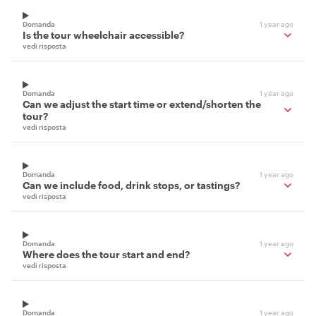
Domanda
1 year ago
Is the tour wheelchair accessible?
vedi risposta
Domanda
1 year ago
Can we adjust the start time or extend/shorten the
tour?
vedi risposta
Domanda
1 year ago
Can we include food, drink stops, or tastings?
vedi risposta
Domanda
1 year ago
Where does the tour start and end?
vedi risposta
Domanda
1 year ago