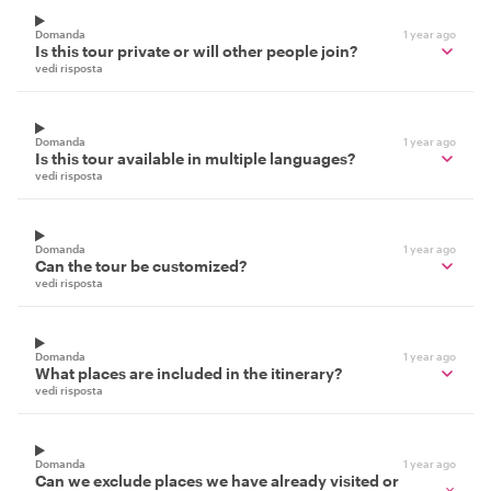
Domanda
1 year ago
Is this tour private or will other people join?
vedi risposta
Domanda
1 year ago
Is this tour available in multiple languages?
vedi risposta
Domanda
1 year ago
Can the tour be customized?
vedi risposta
Domanda
1 year ago
What places are included in the itinerary?
vedi risposta
Domanda
1 year ago
Can we exclude places we have already visited or