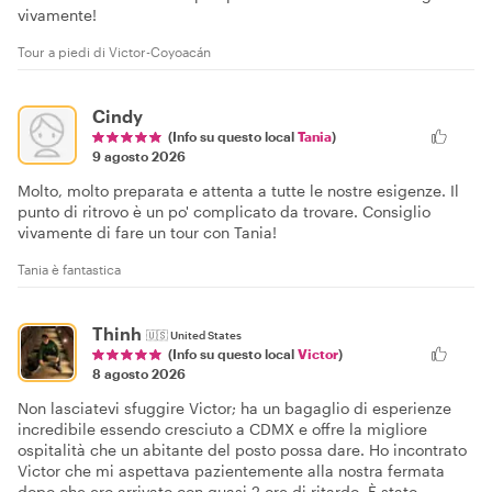
vivamente!
Tour a piedi di Victor-Coyoacán
Cindy
(Info su questo local
Tania
)
9 agosto 2026
Molto, molto preparata e attenta a tutte le nostre esigenze. Il
punto di ritrovo è un po' complicato da trovare. Consiglio
vivamente di fare un tour con Tania!
Tania è fantastica
Thinh
🇺🇸
United States
(Info su questo local
Victor
)
8 agosto 2026
Non lasciatevi sfuggire Victor; ha un bagaglio di esperienze
incredibile essendo cresciuto a CDMX e offre la migliore
ospitalità che un abitante del posto possa dare. Ho incontrato
Victor che mi aspettava pazientemente alla nostra fermata
dopo che ero arrivato con quasi 2 ore di ritardo. È stato