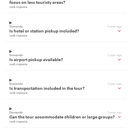
focus on less touristy areas?
vedi risposta
Domanda
1 year ago
Is hotel or station pickup included?
vedi risposta
Domanda
1 year ago
Is airport pickup available?
vedi risposta
Domanda
1 year ago
Is transportation included in the tour?
vedi risposta
Domanda
1 year ago
Can the tour accommodate children or large groups?
vedi risposta