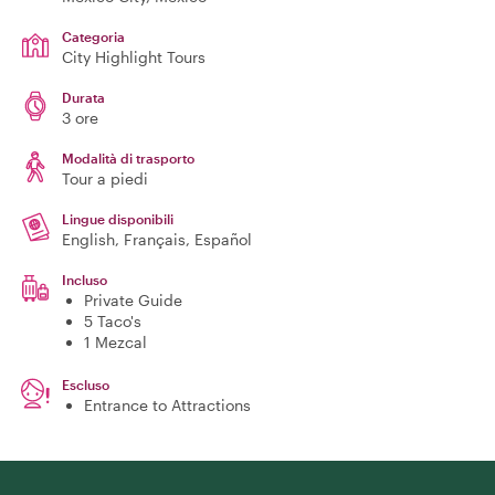
Categoria
City Highlight Tours
Durata
3 ore
Modalità di trasporto
Tour a piedi
Lingue disponibili
English, Français, Español
Incluso
Private Guide
5 Taco's
1 Mezcal
Escluso
Entrance to Attractions