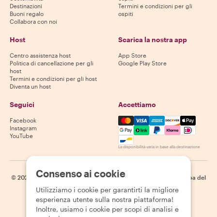
Destinazioni
Termini e condizioni per gli
Buoni regalo
ospiti
Collabora con noi
Host
Scarica la nostra app
Centro assistenza host
App Store
Politica di cancellazione per gli
Google Play Store
host
Termini e condizioni per gli host
Diventa un host
Seguici
Accettiamo
Mastercard, Visa, Amex, Di
Facebook
Instagram
YouTube
La disponibilità varia in base alla destinazione
Consenso ai cookie
©
2026
Withlocals.com
|
Informativa sulla privacy
|
Cookie
|
Mappa del
sito
Utilizziamo i cookie per garantirti la migliore
esperienza utente sulla nostra piattaforma!
Inoltre, usiamo i cookie per scopi di analisi e