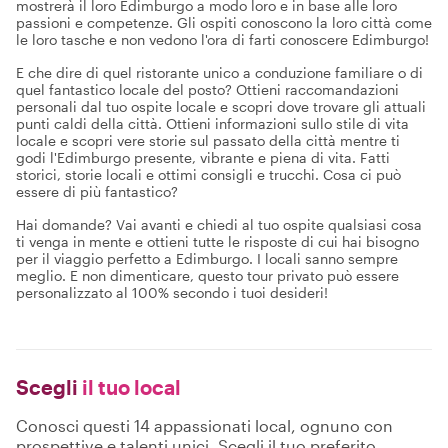
mostrerà il loro Edimburgo a modo loro e in base alle loro
passioni e competenze. Gli ospiti conoscono la loro città come
le loro tasche e non vedono l'ora di farti conoscere Edimburgo!
E che dire di quel ristorante unico a conduzione familiare o di
quel fantastico locale del posto? Ottieni raccomandazioni
personali dal tuo ospite locale e scopri dove trovare gli attuali
punti caldi della città. Ottieni informazioni sullo stile di vita
locale e scopri vere storie sul passato della città mentre ti
godi l'Edimburgo presente, vibrante e piena di vita. Fatti
storici, storie locali e ottimi consigli e trucchi. Cosa ci può
essere di più fantastico?
Hai domande? Vai avanti e chiedi al tuo ospite qualsiasi cosa
ti venga in mente e ottieni tutte le risposte di cui hai bisogno
per il viaggio perfetto a Edimburgo. I locali sanno sempre
meglio. E non dimenticare, questo tour privato può essere
personalizzato al 100% secondo i tuoi desideri!
Scegli
il tuo local
Conosci questi 14 appassionati local, ognuno con
prospettive e talenti unici. Scegli il tuo preferito,