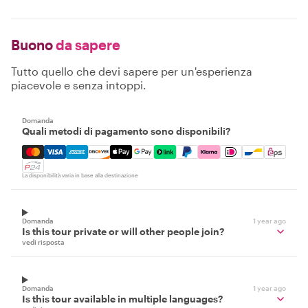
Buono
da sapere
Tutto quello che devi sapere per un'esperienza
piacevole e senza intoppi.
Domanda
Quali metodi di pagamento sono disponibili?
Mastercard, Visa, Amex, Discover, Apple Pay, Google Pay
La disponibilità varia in base alla destinazione
Domanda
1 year ago
Is this tour private or will other people join?
vedi risposta
Domanda
1 year ago
Is this tour available in multiple languages?