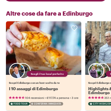
Altre cose da fare a
Edinburgo
Scegli il tuo local preferito
Scopri Edinburgo con un host scelto da te
Scopri Edinburgo c
I 10 assaggi di Edimburgo
Highlights 
Edimburgo
•
•
104 recensioni
€117.74
a persona
3 ore
351 
FOOD TOUR
CONFERMA IMMEDIATA
CITY HIGHLIG