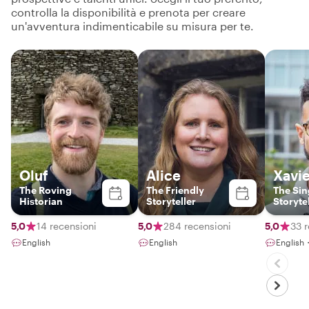
controlla la disponibilità e prenota per creare
un'avventura indimenticabile su misura per te.
Oluf
Alice
Xavie
The Roving
The Friendly
The Sin
Historian
Storyteller
Storyte
5,0
14 recensioni
5,0
284 recensioni
5,0
33 
English
English
English