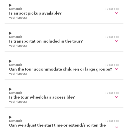
Domanda
1 year ago
Is airport pickup available?
vedi risposta
Domanda
1 year ago
Is transportation included in the tour?
vedi risposta
Domanda
1 year ago
Can the tour accommodate children or large groups?
vedi risposta
Domanda
1 year ago
Is the tour wheelchair accessible?
vedi risposta
Domanda
1 year ago
Can we adjust the start time or extend/shorten the