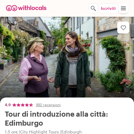
Iscriviti
4,9
992 recensioni
Tour di introduzione alla città:
Edimburgo
1.5 ore
City Highlight Tours
Edinburgh