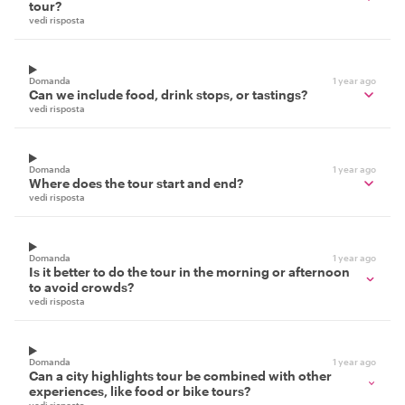
tour?
vedi risposta
Domanda
1 year ago
Can we include food, drink stops, or tastings?
vedi risposta
Domanda
1 year ago
Where does the tour start and end?
vedi risposta
Domanda
1 year ago
Is it better to do the tour in the morning or afternoon
to avoid crowds?
vedi risposta
Domanda
1 year ago
Can a city highlights tour be combined with other
experiences, like food or bike tours?