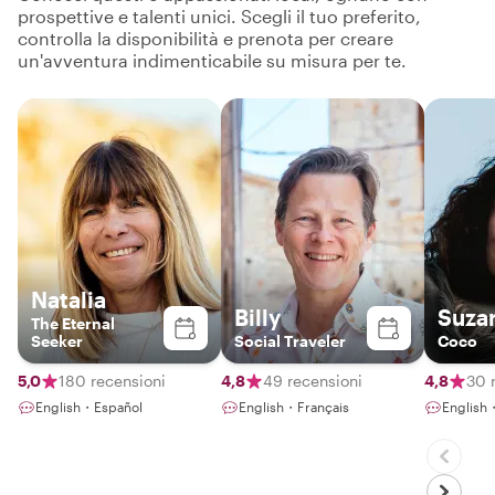
prospettive e talenti unici. Scegli il tuo preferito,
controlla la disponibilità e prenota per creare
un'avventura indimenticabile su misura per te.
Natalia
Billy
Suza
The Eternal
Seeker
Social Traveler
Coco
5,0
180 recensioni
4,8
49 recensioni
4,8
30 
English・Español
English・Français
English