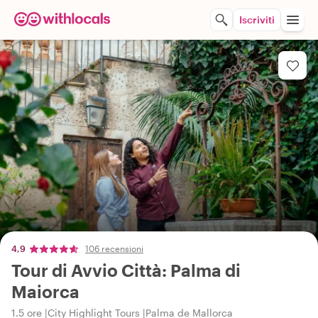
Iscriviti
4,9
106 recensioni
Tour di Avvio Città: Palma di
Maiorca
1.5 ore
City Highlight Tours
Palma de Mallorca