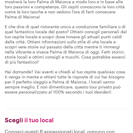
mostrerà la loro Palma di Maiorca a modo loro e in base alle
loro passioni e competenze. Gli ospiti conoscono la loro città
come le loro tasche e non vedono l'ora di farti conoscere
Palma di Maiorca!
E che dire di quel ristorante unico a conduzione familiare o di
quel fantastico locale del posto? Ottieni consigli personali dal
tuo ospite locale e scopri dove trovare gli attuali punti caldi
della città. Ottieni informazioni sullo stile di vita locale e
scopri vere storie sul passato della città mentre ti immergi
nella vibrante e vivace Palma di Maiorca di oggi. Fatti storici,
storie locali e ottimi consigli e trucchi. Cosa potrebbe esserci
di più fantastico?
Hai domande? Vai avanti e chiedi al tuo ospite qualsiasi cosa
ti venga in mente e ottieni tutte le risposte di cui hai bisogno
per il perfetto viaggio a Palma di Maiorca. I locali sanno
sempre meglio. E non dimenticare, questo tour privato può
essere personalizzato al 100% secondo i tuoi desideri!
Scegli
il tuo local
Conosci questi 8 appassionati local, ognuno con