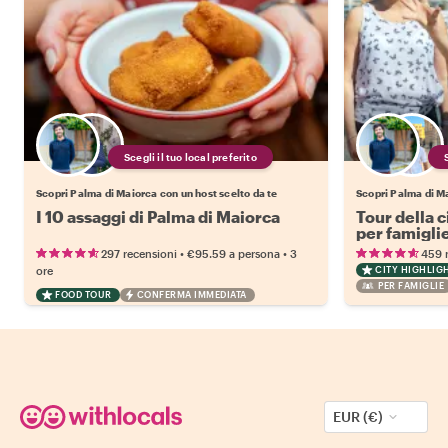
Scegli il tuo local preferito
Scopri Palma di Maiorca con un host scelto da te
Scopri Palma di Ma
I 10 assaggi di Palma di Maiorca
Tour della c
per famigli
•
•
297 recensioni
€95.59
a persona
3
459 
ore
CITY HIGHLIG
PER FAMIGLIE
FOOD TOUR
CONFERMA IMMEDIATA
EUR (€)