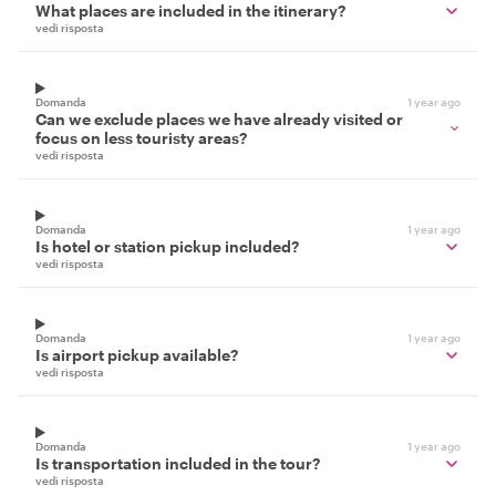
What places are included in the itinerary?
vedi risposta
Domanda
1 year ago
Can we exclude places we have already visited or
focus on less touristy areas?
vedi risposta
Domanda
1 year ago
Is hotel or station pickup included?
vedi risposta
Domanda
1 year ago
Is airport pickup available?
vedi risposta
Domanda
1 year ago
Is transportation included in the tour?
vedi risposta