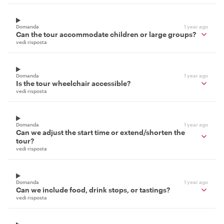
Domanda
1 year ago
Can the tour accommodate children or large groups?
vedi risposta
Domanda
1 year ago
Is the tour wheelchair accessible?
vedi risposta
Domanda
1 year ago
Can we adjust the start time or extend/shorten the
tour?
vedi risposta
Domanda
1 year ago
Can we include food, drink stops, or tastings?
vedi risposta