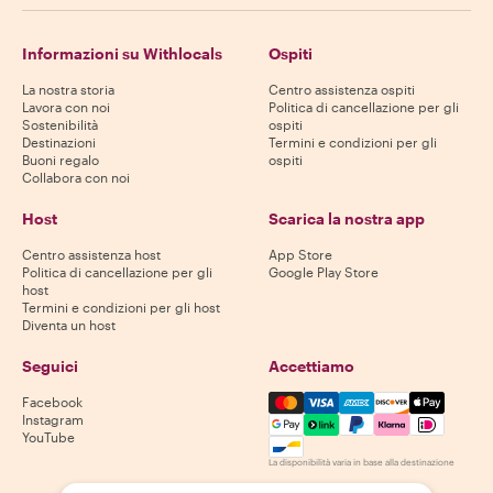
Informazioni su Withlocals
Ospiti
La nostra storia
Centro assistenza ospiti
Lavora con noi
Politica di cancellazione per gli
Sostenibilità
ospiti
Destinazioni
Termini e condizioni per gli
Buoni regalo
ospiti
Collabora con noi
Host
Scarica la nostra app
Centro assistenza host
App Store
Politica di cancellazione per gli
Google Play Store
host
Termini e condizioni per gli host
Diventa un host
Seguici
Accettiamo
Mastercard, Visa, Amex, Di
Facebook
Instagram
YouTube
La disponibilità varia in base alla destinazione