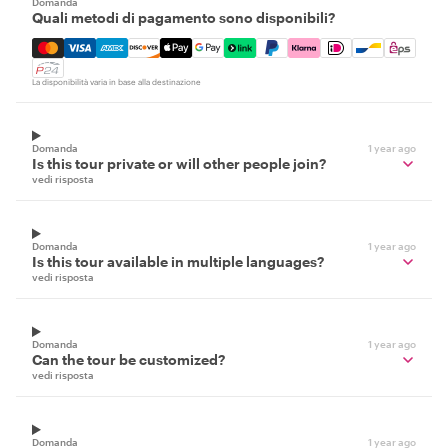
Domanda
Quali metodi di pagamento sono disponibili?
Mastercard, Visa, Amex, Discover, Apple Pay, Google Pay
La disponibilità varia in base alla destinazione
Domanda
1 year ago
Is this tour private or will other people join?
vedi risposta
Domanda
1 year ago
Is this tour available in multiple languages?
vedi risposta
Domanda
1 year ago
Can the tour be customized?
vedi risposta
Domanda
1 year ago