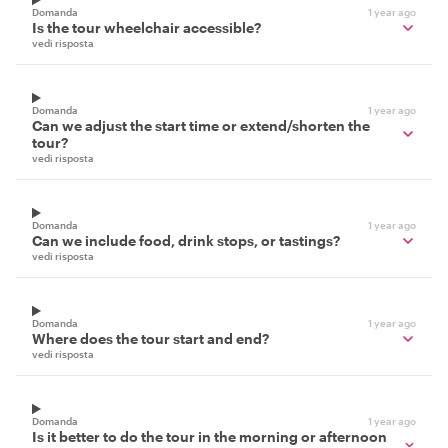
Domanda
1 year ago
Is the tour wheelchair accessible?
vedi risposta
Domanda
1 year ago
Can we adjust the start time or extend/shorten the
tour?
vedi risposta
Domanda
1 year ago
Can we include food, drink stops, or tastings?
vedi risposta
Domanda
1 year ago
Where does the tour start and end?
vedi risposta
Domanda
1 year ago
Is it better to do the tour in the morning or afternoon