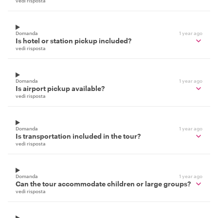
vedi risposta
Domanda
1 year ago
Is hotel or station pickup included?
vedi risposta
Domanda
1 year ago
Is airport pickup available?
vedi risposta
Domanda
1 year ago
Is transportation included in the tour?
vedi risposta
Domanda
1 year ago
Can the tour accommodate children or large groups?
vedi risposta