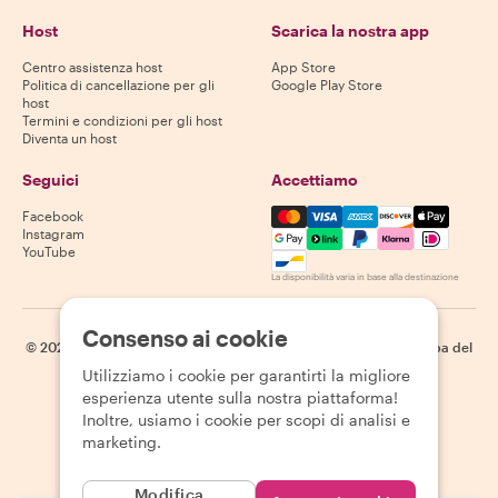
Host
Scarica la nostra app
Centro assistenza host
App Store
Politica di cancellazione per gli
Google Play Store
host
Termini e condizioni per gli host
Diventa un host
Seguici
Accettiamo
Mastercard, Visa, Amex, Di
Facebook
Instagram
YouTube
La disponibilità varia in base alla destinazione
Consenso ai cookie
©
2026
Withlocals.com
|
Informativa sulla privacy
|
Cookie
|
Mappa del
sito
Utilizziamo i cookie per garantirti la migliore
esperienza utente sulla nostra piattaforma!
Inoltre, usiamo i cookie per scopi di analisi e
marketing.
Modifica