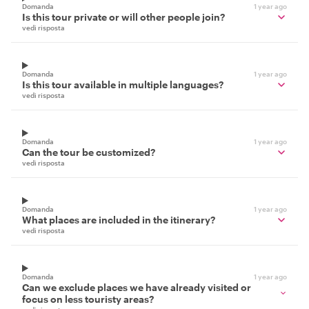
Domanda
1 year ago
Is this tour private or will other people join?
vedi risposta
Domanda
1 year ago
Is this tour available in multiple languages?
vedi risposta
Domanda
1 year ago
Can the tour be customized?
vedi risposta
Domanda
1 year ago
What places are included in the itinerary?
vedi risposta
Domanda
1 year ago
Can we exclude places we have already visited or
focus on less touristy areas?