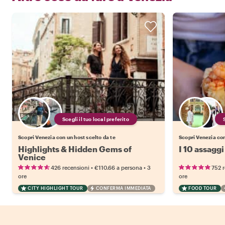
Scegli il tuo local preferito
Scopri Venezia con un host scelto da te
Scopri Venezia con
Highlights & Hidden Gems of
I 10 assaggi
Venice
•
•
426 recensioni
€110.66
a persona
3
752 
ore
ore
CITY HIGHLIGHT TOUR
CONFERMA IMMEDIATA
FOOD TOUR