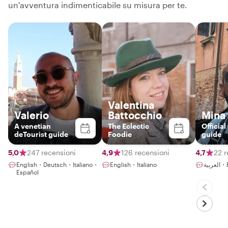
un'avventura indimenticabile su misura per te.
Valentina
Valerio
Battocchio
Mina
A venetian
The Eclectic
Official
deTourist guide
Foodie
guide
5,0
247 recensioni
4,9
126 recensioni
4,7
22 r
English・Deutsch・Italiano・
English・Italiano
ربية
Español