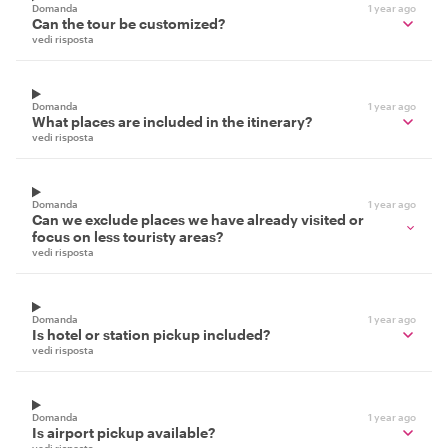
Domanda
1 year ago
Can the tour be customized?
vedi risposta
Domanda
1 year ago
What places are included in the itinerary?
vedi risposta
Domanda
1 year ago
Can we exclude places we have already visited or
focus on less touristy areas?
vedi risposta
Domanda
1 year ago
Is hotel or station pickup included?
vedi risposta
Domanda
1 year ago
Is airport pickup available?