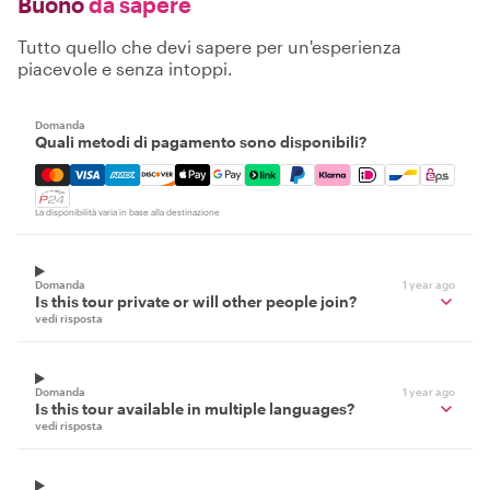
Buono
da sapere
Tutto quello che devi sapere per un'esperienza
piacevole e senza intoppi.
Domanda
Quali metodi di pagamento sono disponibili?
Mastercard, Visa, Amex, Discover, Apple Pay, Google Pay
La disponibilità varia in base alla destinazione
Domanda
1 year ago
Is this tour private or will other people join?
vedi risposta
Domanda
1 year ago
Is this tour available in multiple languages?
vedi risposta