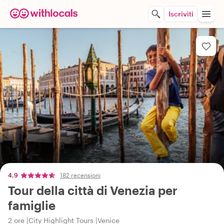
Iscriviti
4,9
182 recensioni
Tour della città di Venezia per
famiglie
2 ore
City Highlight Tours
Venice