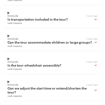
vedi risposta
Domanda
1 year ago
Is transportation included in the tour?
vedi risposta
Domanda
1 year ago
Can the tour accommodate children or large groups?
vedi risposta
Domanda
1 year ago
Is the tour wheelchair accessible?
vedi risposta
Domanda
1 year ago
Can we adjust the start time or extend/shorten the
tour?
vedi risposta