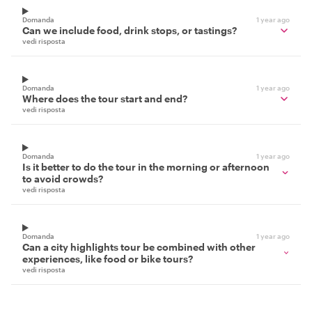
Domanda
1 year ago
Can we include food, drink stops, or tastings?
vedi risposta
Domanda
1 year ago
Where does the tour start and end?
vedi risposta
Domanda
1 year ago
Is it better to do the tour in the morning or afternoon
to avoid crowds?
vedi risposta
Domanda
1 year ago
Can a city highlights tour be combined with other
experiences, like food or bike tours?
vedi risposta