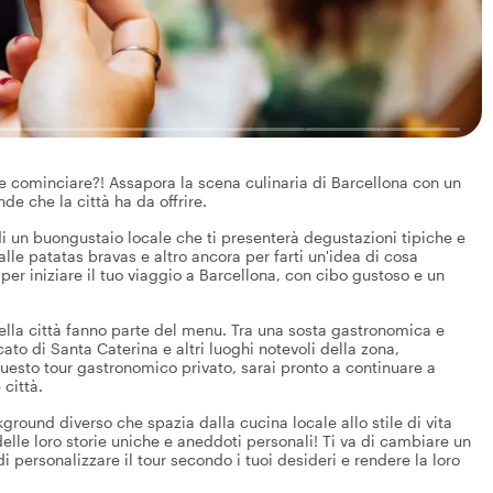
e cominciare?! Assapora la scena culinaria di Barcellona con un
nde che la città ha da offrire.
o di un buongustaio locale che ti presenterà degustazioni tipiche e
lle patatas bravas e altro ancora per farti un'idea di cosa
per iniziare il tuo viaggio a Barcellona, con cibo gustoso e un
della città fanno parte del menu. Tra una sosta gastronomica e
cato di Santa Caterina e altri luoghi notevoli della zona,
esto tour gastronomico privato, sarai pronto a continuare a
città.
kground diverso che spazia dalla cucina locale allo stile di vita
elle loro storie uniche e aneddoti personali! Ti va di cambiare un
i personalizzare il tour secondo i tuoi desideri e rendere la loro