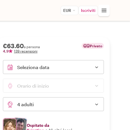
EUR
Iscriviti
€63.60
Privato
a persona
4,9
139 recensioni
Seleziona data
Orario di inizio
4 adulti
Ospitato da