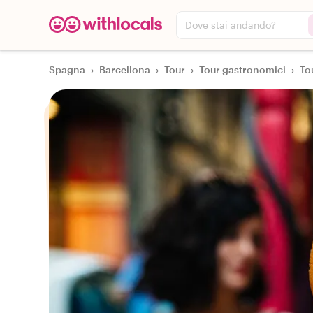
Dove stai andando?
Spagna
›
Barcellona
›
Tour
›
Tour gastronomici
›
To