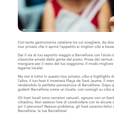
Con tanta gastronomia catalana tra cui scegliere, da dov
tour privato che ti aprirà l'appetito ai migliori cibi e beva
Dai il via al tuo saporito viaggio a Barcellona con l'aiut
classiche amate dalla gente del posto. Prova dal vermut a
mangiare per il resto del tuo soggiorno. Il modo migliore 
legame locale!
Ma non è tutto! In questo tour privato, cibo e highlights 
l'altra, il tuo host ti mostrerà Plaça de Sant Jaume, il mer
rendendolo la perfetta panoramica di Barcellona. Dopo qu
goderti Barcellona come un locale, con consigli su cibo e 
Gli host locali sono narratori naturali, ognuno con un bac
cittadino. Non vedono l'ora di condividere con te alcune d
po' il percorso? Nessun problema, gli host saranno felici d
Barcellona, la tua Barcellona!