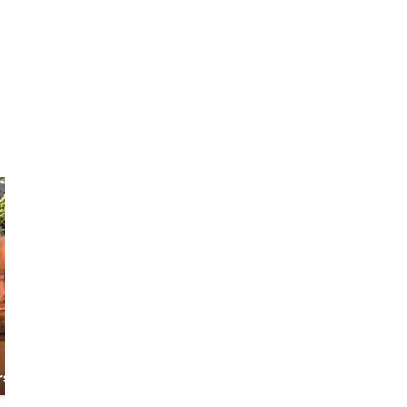
Alessandro
Tomas
The Cultural
The Happy
rs
Explorer &
Traveler
Barcelona
Storyteller