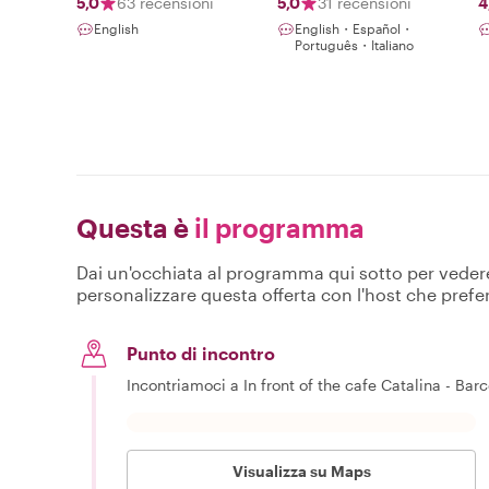
5,0
63 recensioni
5,0
31 recensioni
4
English
English・Español・
Português・Italiano
Questa è
il programma
Dai un'occhiata al programma qui sotto per vedere c
personalizzare questa offerta con l'host che prefer
Punto di incontro
Incontriamoci a In front of the cafe Catalina - Barc
Visualizza su Maps