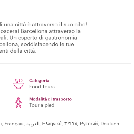
i una città è attraverso il suo cibo!
oscerai Barcellona attraverso la
cali. Un esperto di gastronomia
rcellona, soddisfacendo le tue
nti della città.
Categoria
Food Tours
Modalità di trasporto
Tour a piedi
English, Español, Português, Italiano, Polski, Français, العربية, Ελληνικά, עברית, Русский, Deutsch