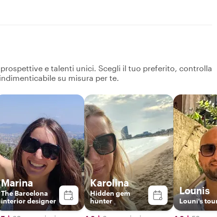
ospettive e talenti unici. Scegli il tuo preferito, controlla
 indimenticabile su misura per te.
Marina
Karolina
Lounis
The Barcelona
Hidden gem
interior designer
hunter
Louni's tou