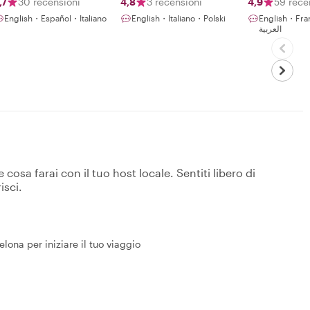
,7
30 recensioni
4,8
3 recensioni
4,9
59 rece
English・Español・Italiano
English・Italiano・Polski
English・Fra
العربية
osa farai con il tuo host locale. Sentiti libero di
isci.
elona per iniziare il tuo viaggio