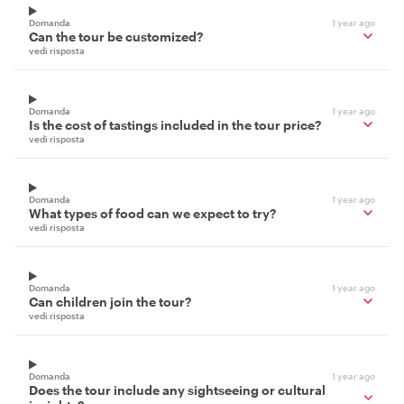
Domanda
1 year ago
Can the tour be customized?
vedi risposta
Domanda
1 year ago
Is the cost of tastings included in the tour price?
vedi risposta
Domanda
1 year ago
What types of food can we expect to try?
vedi risposta
Domanda
1 year ago
Can children join the tour?
vedi risposta
Domanda
1 year ago
Does the tour include any sightseeing or cultural