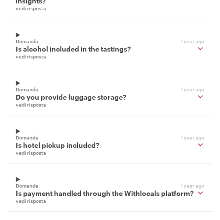
insights?
vedi risposta
Domanda
1 year ago
Is alcohol included in the tastings?
vedi risposta
Domanda
1 year ago
Do you provide luggage storage?
vedi risposta
Domanda
1 year ago
Is hotel pickup included?
vedi risposta
Domanda
1 year ago
Is payment handled through the Withlocals platform?
vedi risposta