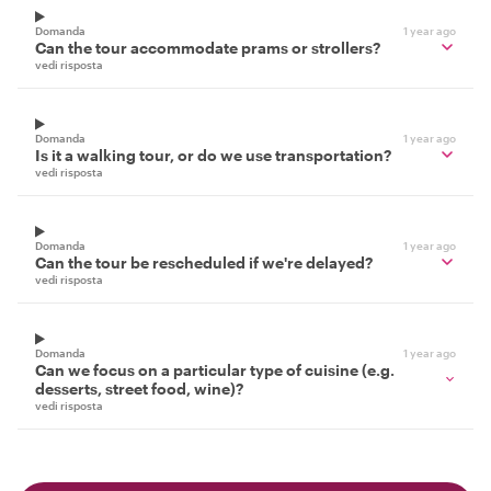
Domanda
1 year ago
Can the tour accommodate prams or strollers?
vedi risposta
Domanda
1 year ago
Is it a walking tour, or do we use transportation?
vedi risposta
Domanda
1 year ago
Can the tour be rescheduled if we're delayed?
vedi risposta
Domanda
1 year ago
Can we focus on a particular type of cuisine (e.g.
desserts, street food, wine)?
vedi risposta