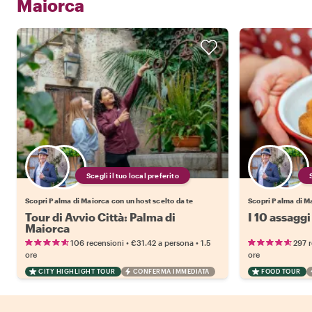
Maiorca
Scegli il tuo local preferito
Scopri Palma di Maiorca con un host scelto da te
Scopri Palma di Ma
Tour di Avvio Città: Palma di
I 10 assaggi
Maiorca
•
•
106 recensioni
€31.42
a persona
1.5
297 
ore
ore
CITY HIGHLIGHT TOUR
CONFERMA IMMEDIATA
FOOD TOUR