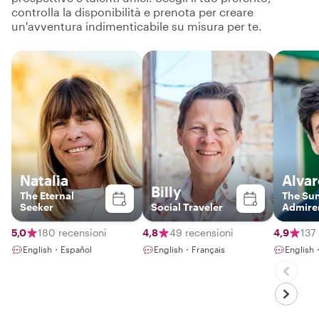
controlla la disponibilità e prenota per creare
un'avventura indimenticabile su misura per te.
Natalia
Alvar
Billy
The Eternal
The Su
Seeker
Social Traveler
Admire
5,0
180 recensioni
4,8
49 recensioni
4,9
137
English・Español
English・Français
English