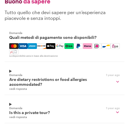
Buono
da sapere
Tutto quello che devi sapere per un'esperienza
piacevole e senza intoppi.
Domanda
Quali metodi di pagamento sono disponibili?
Mastercard, Visa, Amex, Discover, Apple Pay, Google Pay
La disponibilità varia in base alla destinazione
Domanda
1 year ago
Are dietary restrictions or food allergies
accommodated?
vedi risposta
Domanda
1 year ago
Is this a private tour?
vedi risposta