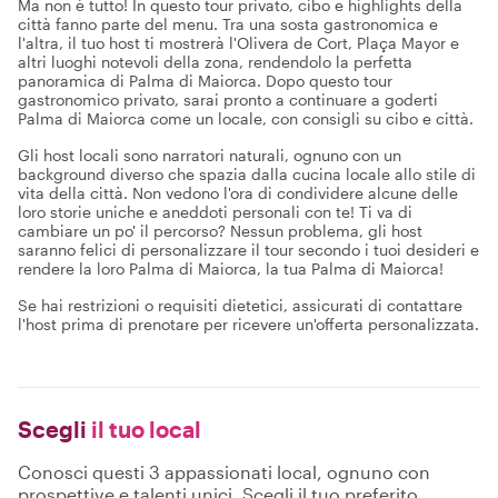
Ma non è tutto! In questo tour privato, cibo e highlights della
città fanno parte del menu. Tra una sosta gastronomica e
l'altra, il tuo host ti mostrerà l'Olivera de Cort, Plaça Mayor e
altri luoghi notevoli della zona, rendendolo la perfetta
panoramica di Palma di Maiorca. Dopo questo tour
gastronomico privato, sarai pronto a continuare a goderti
Palma di Maiorca come un locale, con consigli su cibo e città.
Gli host locali sono narratori naturali, ognuno con un
background diverso che spazia dalla cucina locale allo stile di
vita della città. Non vedono l'ora di condividere alcune delle
loro storie uniche e aneddoti personali con te! Ti va di
cambiare un po' il percorso? Nessun problema, gli host
saranno felici di personalizzare il tour secondo i tuoi desideri e
rendere la loro Palma di Maiorca, la tua Palma di Maiorca!
Se hai restrizioni o requisiti dietetici, assicurati di contattare
l'host prima di prenotare per ricevere un'offerta personalizzata.
Scegli
il tuo local
Conosci questi 3 appassionati local, ognuno con
prospettive e talenti unici. Scegli il tuo preferito,