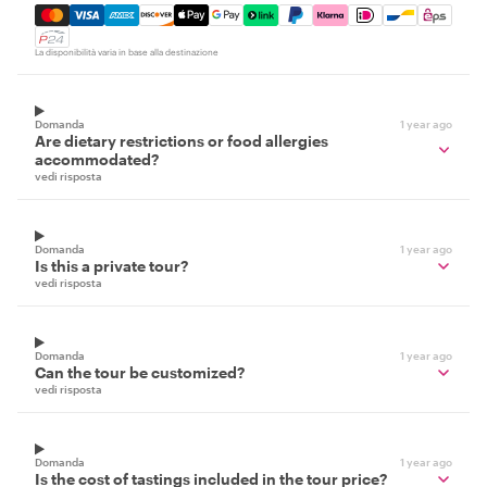
Mastercard, Visa, Amex, Discover, Apple Pay, Google Pay
La disponibilità varia in base alla destinazione
Domanda
1 year ago
Are dietary restrictions or food allergies
accommodated?
vedi risposta
Domanda
1 year ago
Is this a private tour?
vedi risposta
Domanda
1 year ago
Can the tour be customized?
vedi risposta
Domanda
1 year ago
Is the cost of tastings included in the tour price?