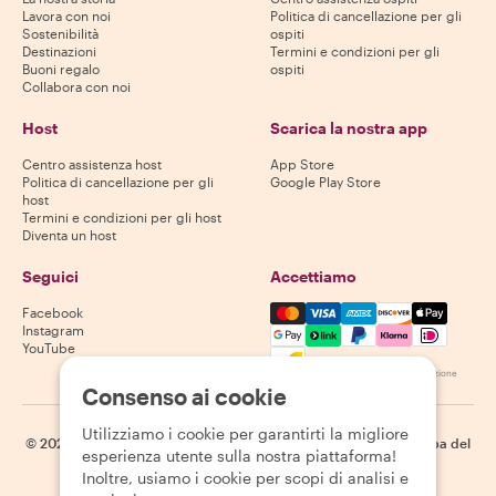
Lavora con noi
Politica di cancellazione per gli
Sostenibilità
ospiti
Destinazioni
Termini e condizioni per gli
Buoni regalo
ospiti
Collabora con noi
Host
Scarica la nostra app
Centro assistenza host
App Store
Politica di cancellazione per gli
Google Play Store
host
Termini e condizioni per gli host
Diventa un host
Seguici
Accettiamo
Mastercard, Visa, Amex, Di
Facebook
Instagram
YouTube
La disponibilità varia in base alla destinazione
Consenso ai cookie
Utilizziamo i cookie per garantirti la migliore
©
2026
Withlocals.com
|
Informativa sulla privacy
|
Cookie
|
Mappa del
esperienza utente sulla nostra piattaforma!
sito
Inoltre, usiamo i cookie per scopi di analisi e