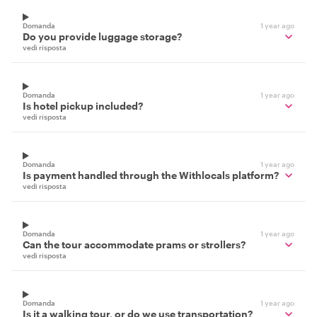
Domanda
1 year ago
Do you provide luggage storage?
vedi risposta
Domanda
1 year ago
Is hotel pickup included?
vedi risposta
Domanda
1 year ago
Is payment handled through the Withlocals platform?
vedi risposta
Domanda
1 year ago
Can the tour accommodate prams or strollers?
vedi risposta
Domanda
1 year ago
Is it a walking tour, or do we use transportation?