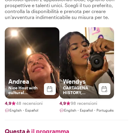
prospettive e talenti unici. Scegli il tuo preferito,
controlla la disponibilità e prenota per creare
un'avventura indimenticabile su misura per te.
Andrea
Wendys
Nice Host with
CARTAGENA
cultural
HISTORY,
background and
CULTURE AND
best spots in
GASTRONOMY!!
4,9
48 recensioni
4,9
98 recensioni
Colombia
English・Español
English・Español・Português
Questa è
il programma