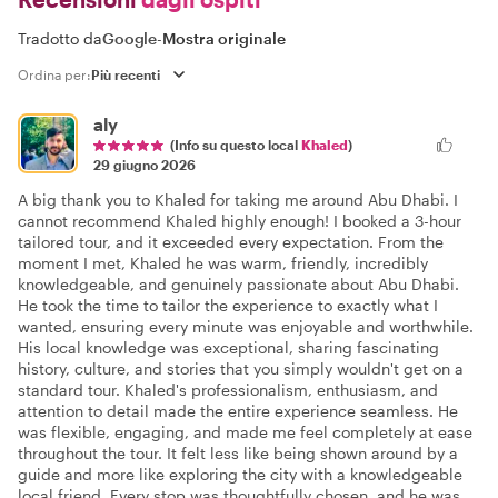
Tradotto da
Google
-
Mostra originale
Ordina per:
aly
(Info su questo local
Khaled
)
29 giugno 2026
A big thank you to Khaled for taking me around Abu Dhabi. I
cannot recommend Khaled highly enough! I booked a 3-hour
tailored tour, and it exceeded every expectation. From the
moment I met, Khaled he was warm, friendly, incredibly
knowledgeable, and genuinely passionate about Abu Dhabi.
He took the time to tailor the experience to exactly what I
wanted, ensuring every minute was enjoyable and worthwhile.
His local knowledge was exceptional, sharing fascinating
history, culture, and stories that you simply wouldn't get on a
standard tour. Khaled's professionalism, enthusiasm, and
attention to detail made the entire experience seamless. He
was flexible, engaging, and made me feel completely at ease
throughout the tour. It felt less like being shown around by a
guide and more like exploring the city with a knowledgeable
local friend. Every stop was thoughtfully chosen, and he was