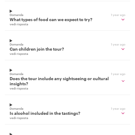
Domanda
1 year ago
What types of food can we expect to try?
vedi risposta
Domanda
1 year ago
Can children join the tour?
vedi risposta
Domanda
1 year ago
Does the tour include any sightseeing or cultural
insights?
vedi risposta
Domanda
1 year ago
Is alcohol included in the tastings?
vedi risposta