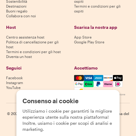
Sostenibilità
ospiti
Destinazioni
Termini e condizioni per gli
Buoni regalo
ospiti
Collabora con noi
Host
Scarica la nostra app
Centro assistenza host
App Store
Politica di cancellazione per gli
Google Play Store
host
Termini e condizioni per gli host
Diventa un host
Seguici
Accettiamo
Mastercard, Visa, Amex, Di
Facebook
Instagram
YouTube
La disponibilità varia in base alla destinazione
Consenso ai cookie
Utilizziamo i cookie per garantirti la migliore
©
2026
Withlocals.com
|
Informativa sulla privacy
|
Cookie
|
Mappa del
esperienza utente sulla nostra piattaforma!
sito
Inoltre, usiamo i cookie per scopi di analisi e
marketing.