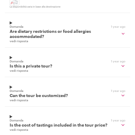
La disponibilità varia in base alla destinazione
Domanda
1 year ago
Are dietary restrictions or food allergies
accommodated?
vedi risposta
Domanda
1 year ago
Is this a private tour?
vedi risposta
Domanda
1 year ago
Can the tour be customized?
vedi risposta
Domanda
1 year ago
Is the cost of tastings included in the tour price?
vedi risposta