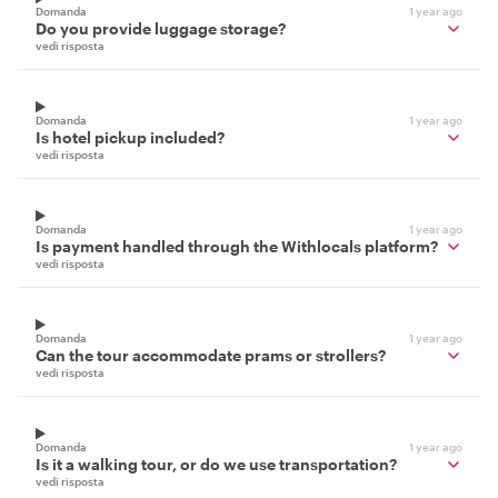
Domanda
1 year ago
Do you provide luggage storage?
vedi risposta
Domanda
1 year ago
Is hotel pickup included?
vedi risposta
Domanda
1 year ago
Is payment handled through the Withlocals platform?
vedi risposta
Domanda
1 year ago
Can the tour accommodate prams or strollers?
vedi risposta
Domanda
1 year ago
Is it a walking tour, or do we use transportation?
vedi risposta