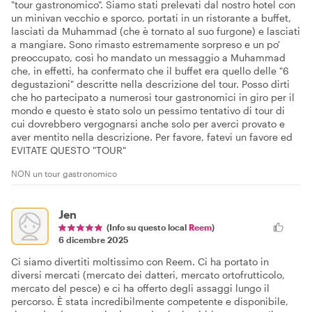
"tour gastronomico". Siamo stati prelevati dal nostro hotel con
un minivan vecchio e sporco, portati in un ristorante a buffet,
lasciati da Muhammad (che è tornato al suo furgone) e lasciati
a mangiare. Sono rimasto estremamente sorpreso e un po'
preoccupato, così ho mandato un messaggio a Muhammad
che, in effetti, ha confermato che il buffet era quello delle "6
degustazioni" descritte nella descrizione del tour. Posso dirti
che ho partecipato a numerosi tour gastronomici in giro per il
mondo e questo è stato solo un pessimo tentativo di tour di
cui dovrebbero vergognarsi anche solo per averci provato e
aver mentito nella descrizione. Per favore, fatevi un favore ed
EVITATE QUESTO "TOUR"
NON un tour gastronomico
Jen
(Info su questo local
Reem
)
6 dicembre 2025
Ci siamo divertiti moltissimo con Reem. Ci ha portato in
diversi mercati (mercato dei datteri, mercato ortofrutticolo,
mercato del pesce) e ci ha offerto degli assaggi lungo il
percorso. È stata incredibilmente competente e disponibile,