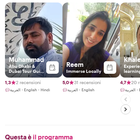
Muhammad
Khal
Reem
Abu Dhabi &
Experi
Dubai Tour Guide
Immerse Locally
learnin
Service
Abu Dha
landma
1,3
2 recensioni
5,0
31 recensioni
4,7
20 r
culture
ربية
العربية・English
العربية・English・Hindi
restaur
Questa è
il programma