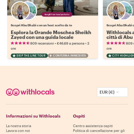
Scegli il tuo local preferito
Scopri Abu Dhabi con un host scelto da te
Scopri Abu Dhabi c
Esplora la Grande Moschea Sheikh
Withlocals 
Zayed con una guida locale
città di Abu
•
•
809 recensioni
€46.69
a persona
2
809 
ore
ore
SKIP THE LINE TOUR
CONFERMA IMMEDIATA
CITY HIGHLIG
EUR (€)
Informazioni su Withlocals
Ospiti
La nostra storia
Centro assistenza ospiti
Lavora con noi
Politica di cancellazione per gli