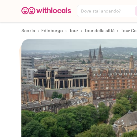
Dove stai andando?
Scozia
›
Edinburgo
›
Tour
›
Tour della città
›
Tour Co