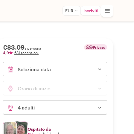
EUR
Iscriviti
€83.09
Privato
a persona
4,9
681 recensioni
Seleziona data
Orario di inizio
4 adulti
Ospitato da