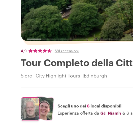
4,9
681 recensioni
Tour Completo della Cit
5 ore
City Highlight Tours
Edinburgh
Scegli uno dei
8
local disponibili
Esperienza offerta da
GJ
,
Niamh
&
6 a