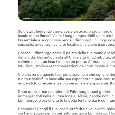
Se ti stai chiedendo come avere un quadro più ampio di E
locale al tuo fianco! Visita i luoghi imperdibili della cit
l'essenziale e scopri cosa rende Edimburgo un luogo cos
nascoste, ai consigli sui cibi locali e alle storie ispiratrici
Conosci Edimburgo come il palmo della tua mano e lascia
della città. Dai un'occhiata all'Università di Edimburgo, a
salienti che il tuo host ha in serbo per te. Abbraccia la cul
intuizioni, storie e raccomandazioni dell'host locale di tu
Ciò che rende questo tour più attraente è che ognuno degli 
tuo tour varierà in base alla sua esperienza e passione, 
rendendolo un'esperienza più personale e appagante. Il 
Dopo questo tour completo di Edimburgo, puoi goderti il r
immergendoti nella cultura locale. Allora, perché non un 
Edimburgo, è ora che tu te la goda lontano dai luoghi turi
Domande? Scegli il tuo locale preferito e vai avanti, chied
cui hai bisogno per un perfetto viaggio a Edimburgo. I l