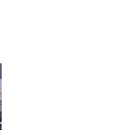
Oluf
Alice
re my
The Roving
The Friendly
Historian
Storyteller