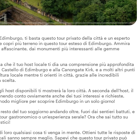
dimburgo, ti basta questo tour privato della città e un esperto
tà e copri più terreno in questo tour esteso di Edimburgo. Ammira
ì affascinante, dai monumenti più interessanti alle gemme
.
 che il tuo host locale ti dia una comprensione più approfondita
l Castello di Edimburgo e alla Canongate Kirk, e a molti altri punti
tura locale mentre ti orienti in città, grazie alle incredibili
a scelta.
host disponibili ti mostrerà la loro città. A seconda dell'host, il
tenendo conto ovviamente anche dei tuoi interessi e richieste,
modo migliore per scoprire Edimburgo in un solo giorno!
esto del tuo soggiorno andando oltre, fuori dai sentieri battuti, e
tour gastronomico o un'esperienza serale? Ora che sai tutto su
stici!
i loro qualsiasi cosa ti venga in mente. Ottieni tutte le risposte di
ocali sanno sempre meglio. Sapevi che questo tour privato può