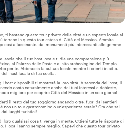
, ti bastano questo tour privato della città e un esperto locale al
 più terreno in questo tour esteso di Città del Messico. Ammira
ogo così affascinante, dai monumenti più interessanti alle gemme
.
 lascia che il tuo host locale ti dia una comprensione più
éxico, al Palazzo delle Poste e al sito archeologico del Templo
erbo per te. Abbraccia la cultura locale mentre ti orienti in città,
 dell'host locale di tua scelta.
host disponibili ti mostrerà la loro città. A seconda dell'host, il
enendo conto naturalmente anche dei tuoi interessi e richieste,
odo migliore per scoprire Città del Messico in un solo giorno!
ti il resto del tuo soggiorno andando oltre, fuori dai sentieri
ché non un tour gastronomico o un'esperienza serale? Ora che sai
dai luoghi turistici!
i loro qualsiasi cosa ti venga in mente. Ottieni tutte le risposte di
co. I locali sanno sempre meglio. Sapevi che questo tour privato