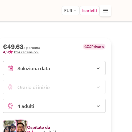
EUR
Iscriviti
€49.63
Privato
a persona
4,9
624 recensioni
Seleziona data
Orario di inizio
4 adulti
Ospitato da