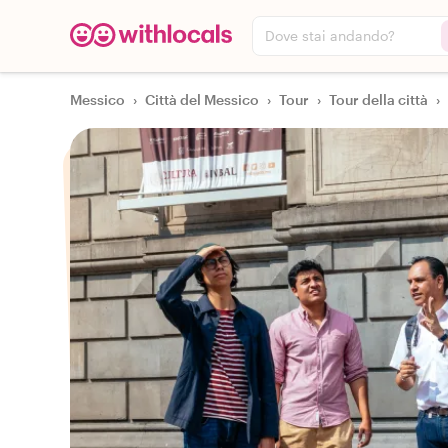
Dove stai andando?
Messico
›
Città del Messico
›
Tour
›
Tour della città
›