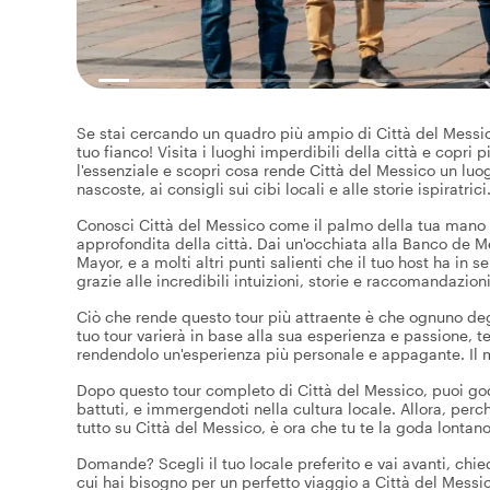
Se stai cercando un quadro più ampio di Città del Messico
tuo fianco! Visita i luoghi imperdibili della città e copri
l'essenziale e scopri cosa rende Città del Messico un lu
nascoste, ai consigli sui cibi locali e alle storie ispiratrici
Conosci Città del Messico come il palmo della tua mano e
approfondita della città. Dai un'occhiata alla Banco de M
Mayor, e a molti altri punti salienti che il tuo host ha in s
grazie alle incredibili intuizioni, storie e raccomandazioni
Ciò che rende questo tour più attraente è che ognuno degli 
tuo tour varierà in base alla sua esperienza e passione, t
rendendolo un'esperienza più personale e appagante. Il m
Dopo questo tour completo di Città del Messico, puoi goder
battuti, e immergendoti nella cultura locale. Allora, per
tutto su Città del Messico, è ora che tu te la goda lontano 
Domande? Scegli il tuo locale preferito e vai avanti, chied
cui hai bisogno per un perfetto viaggio a Città del Messi