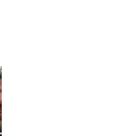
Silvia
Alaya
The Marathon
The Authentic
er
Runner
CDMX Walker