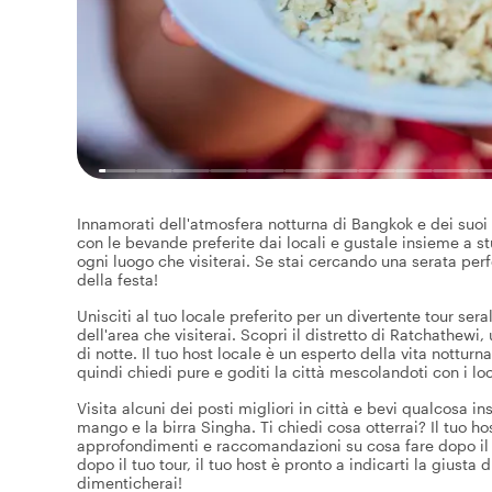
Innamorati dell'atmosfera notturna di Bangkok e dei suoi m
con le bevande preferite dai locali e gustale insieme a 
ogni luogo che visiterai. Se stai cercando una serata perf
della festa!
Unisciti al tuo locale preferito per un divertente tour ser
dell'area che visiterai. Scopri il distretto di Ratchathewi,
di notte. Il tuo host locale è un esperto della vita notturn
quindi chiedi pure e goditi la città mescolandoti con i loc
Visita alcuni dei posti migliori in città e bevi qualcosa i
mango e la birra Singha. Ti chiedi cosa otterrai? Il tuo host
approfondimenti e raccomandazioni su cosa fare dopo il to
dopo il tuo tour, il tuo host è pronto a indicarti la gius
dimenticherai!