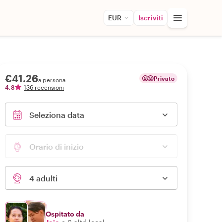
EUR
Iscriviti
€41.26
Privato
a persona
4,8
136 recensioni
Seleziona data
Orario di inizio
4 adulti
Ospitato da