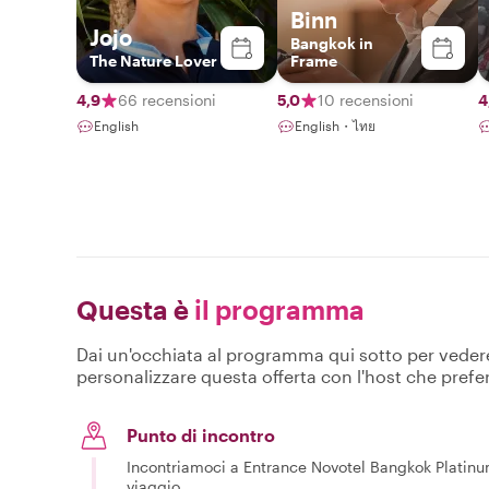
Binn
Jojo
Bangkok in
The Nature Lover
Frame
4,9
66 recensioni
5,0
10 recensioni
4
English
English・ไทย
Questa è
il programma
Dai un'occhiata al programma qui sotto per vedere c
personalizzare questa offerta con l'host che prefer
Punto di incontro
Incontriamoci a Entrance Novotel Bangkok Platinum
viaggio