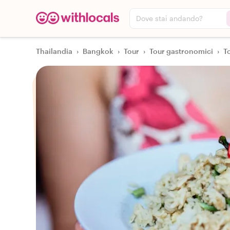
Dove stai andando?
Thailandia
›
Bangkok
›
Tour
›
Tour gastronomici
›
T