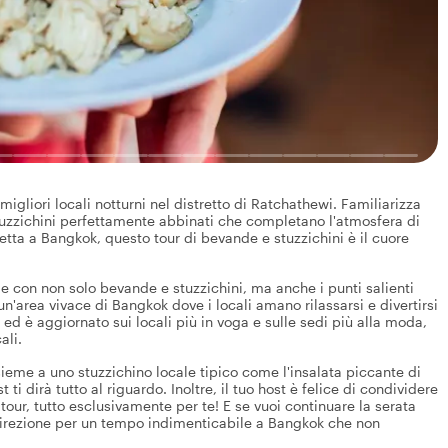
igliori locali notturni nel distretto di Ratchathewi. Familiarizza
stuzzichini perfettamente abbinati che completano l'atmosfera di
etta a Bangkok, questo tour di bevande e stuzzichini è il cuore
ale con non solo bevande e stuzzichini, ma anche i punti salienti
 un'area vivace di Bangkok dove i locali amano rilassarsi e divertirsi
a ed è aggiornato sui locali più in voga e sulle sedi più alla moda,
ali.
nsieme a uno stuzzichino locale tipico come l'insalata piccante di
 ti dirà tutto al riguardo. Inoltre, il tuo host è felice di condividere
ur, tutto esclusivamente per te! E se vuoi continuare la serata
ta direzione per un tempo indimenticabile a Bangkok che non