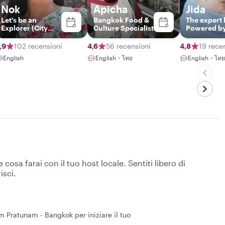
Nok
Apicha
Jida
Let's be an
Bangkok Food &
The expert 
Explorer (City
Culture Specialist
Powered b
and Nature)
vibe
,9
102 recensioni
4,6
56 recensioni
4,8
19 rece
English
English・ไทย
English・ไทย
osa farai con il tuo host locale. Sentiti libero di
isci.
 Pratunam - Bangkok per iniziare il tuo