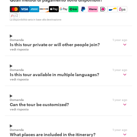
Mastercard, Visa, Amex, Discover, Apple Pay, Google Pay
La disponibilità varia in base alla destinazione
Domanda
1 year ago
Is this tour private or will other people join?
vedi risposta
Domanda
1 year ago
Is this tour available in multiple languages?
vedi risposta
Domanda
1 year ago
Can the tour be customized?
vedi risposta
Domanda
1 year ago
What places are included in the itinerary?