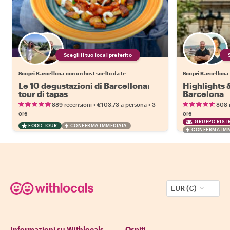
Scegli il tuo local preferito
Scopri Barcellona con un host scelto da te
Scopri Barcellona 
Le 10 degustazioni di Barcellona:
Highlights
tour di tapas
Barcelona
•
•
889 recensioni
€103.73
a persona
3
808 
ore
ore
GRUPPO RISTR
FOOD TOUR
CONFERMA IMMEDIATA
CONFERMA IMM
EUR (€)
Informazioni su Withlocals
Ospiti