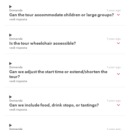
Domanda
1 year ago
Can the tour accommodate children or large groups?
vedi risposta
Domanda
1 year ago
Is the tour wheelchair accessible?
vedi risposta
Domanda
1 year ago
Can we adjust the start time or extend/shorten the
tour?
vedi risposta
Domanda
1 year ago
Can we include food, drink stops, or tastings?
vedi risposta
Domanda
1 year ago