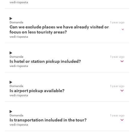
vedi risposta
Domanda
1 year ago
Can we exclude places we have already visited or
focus on less touristy areas?
vedi risposta
Domanda
1 year ago
Is hotel or station pickup included?
vedi risposta
Domanda
1 year ago
Is airport pickup available?
vedi risposta
Domanda
1 year ago
Is transportation included in the tour?
vedi risposta