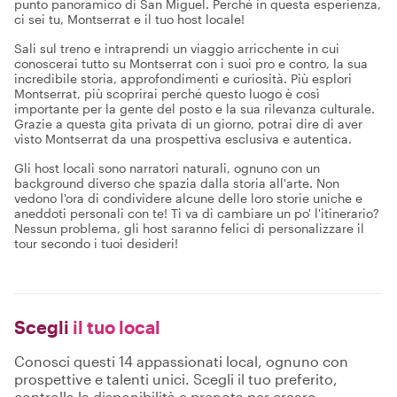
punto panoramico di San Miguel. Perché in questa esperienza,
ci sei tu, Montserrat e il tuo host locale!
Sali sul treno e intraprendi un viaggio arricchente in cui
conoscerai tutto su Montserrat con i suoi pro e contro, la sua
incredibile storia, approfondimenti e curiosità. Più esplori
Montserrat, più scoprirai perché questo luogo è così
importante per la gente del posto e la sua rilevanza culturale.
Grazie a questa gita privata di un giorno, potrai dire di aver
visto Montserrat da una prospettiva esclusiva e autentica.
Gli host locali sono narratori naturali, ognuno con un
background diverso che spazia dalla storia all'arte. Non
vedono l'ora di condividere alcune delle loro storie uniche e
aneddoti personali con te! Ti va di cambiare un po' l'itinerario?
Nessun problema, gli host saranno felici di personalizzare il
tour secondo i tuoi desideri!
Scegli
il tuo local
Conosci questi 14 appassionati local, ognuno con
prospettive e talenti unici. Scegli il tuo preferito,
controlla la disponibilità e prenota per creare