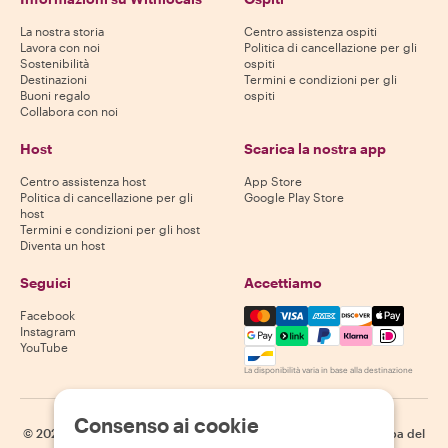
La nostra storia
Centro assistenza ospiti
Lavora con noi
Politica di cancellazione per gli
Sostenibilità
ospiti
Destinazioni
Termini e condizioni per gli
Buoni regalo
ospiti
Collabora con noi
Host
Scarica la nostra app
Centro assistenza host
App Store
Politica di cancellazione per gli
Google Play Store
host
Termini e condizioni per gli host
Diventa un host
Seguici
Accettiamo
Mastercard, Visa, Amex, Di
Facebook
Instagram
YouTube
La disponibilità varia in base alla destinazione
Consenso ai cookie
©
2026
Withlocals.com
|
Informativa sulla privacy
|
Cookie
|
Mappa del