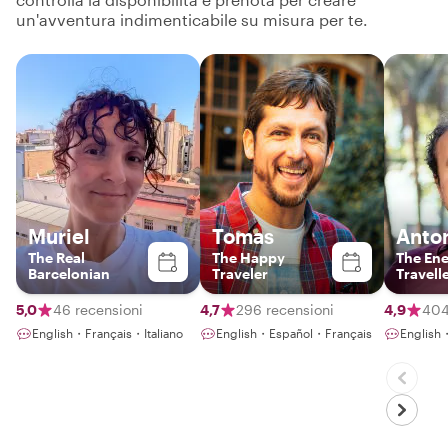
un'avventura indimenticabile su misura per te.
Muriel
Tomas
Anto
The Real
The Happy
The Ene
Barcelonian
Traveler
Travell
5,0
46 recensioni
4,7
296 recensioni
4,9
404
English・Français・Italiano
English・Español・Français
English