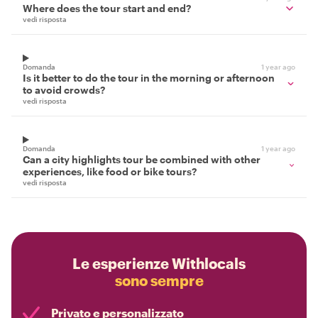
Where does the tour start and end?
vedi risposta
Domanda
1 year ago
Is it better to do the tour in the morning or afternoon
to avoid crowds?
vedi risposta
Domanda
1 year ago
Can a city highlights tour be combined with other
experiences, like food or bike tours?
vedi risposta
Le esperienze Withlocals
sono sempre
Privato e personalizzato