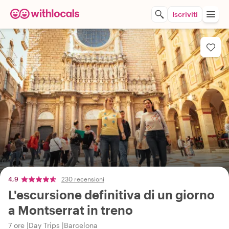
Iscriviti
4,9
230 recensioni
L'escursione definitiva di un giorno
a Montserrat in treno
7 ore
Day Trips
Barcelona