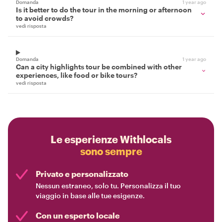
Domanda
1 year ago
Is it better to do the tour in the morning or afternoon
to avoid crowds?
vedi risposta
Domanda
1 year ago
Can a city highlights tour be combined with other
experiences, like food or bike tours?
vedi risposta
Le esperienze Withlocals
sono sempre
Privato e personalizzato
Nessun estraneo, solo tu. Personalizza il tuo
viaggio in base alle tue esigenze.
Con un esperto locale