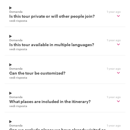
Domanda
1 year ago
Is this tour private or will other people join?
vedi risposta
Domanda
1 year ago
Is this tour available in multiple languages?
vedi risposta
Domanda
1 year ago
Can the tour be customized?
vedi risposta
Domanda
1 year ago
What places are included in the itinerary?
vedi risposta
Domanda
1 year ago
Can we exclude places we have already visited or