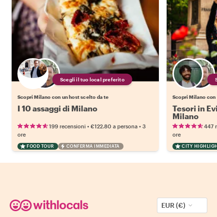
Scegli il tuo local preferito
Scopri Milano con un host scelto da te
Scopri Milano con 
I 10 assaggi di Milano
Tesori in Ev
Milano
•
•
199 recensioni
€122.80
a persona
3
447 
ore
ore
FOOD TOUR
CONFERMA IMMEDIATA
CITY HIGHLIG
EUR (€)