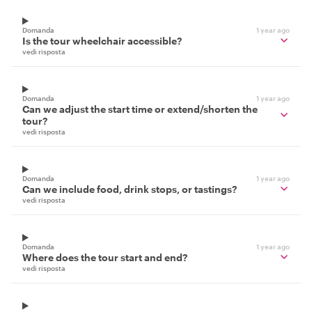
Domanda
1 year ago
Is the tour wheelchair accessible?
vedi risposta
Domanda
1 year ago
Can we adjust the start time or extend/shorten the
tour?
vedi risposta
Domanda
1 year ago
Can we include food, drink stops, or tastings?
vedi risposta
Domanda
1 year ago
Where does the tour start and end?
vedi risposta