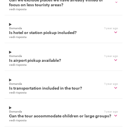
focus on less touristy areas?
vedi risposta
Domanda
1 year ago
Is hotel or station pickup included?
vedi risposta
Domanda
1 year ago
Is airport pickup available?
vedi risposta
Domanda
1 year ago
Is transportation included in the tour?
vedi risposta
Domanda
1 year ago
Can the tour accommodate children or large groups?
vedi risposta