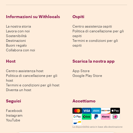
Informazioni su Withlocals
Ospiti
La nostra storia
Centro assistenza ospiti
Lavora con noi
Politica di cancellazione per gli
Sostenibilità
ospiti
Destinazioni
Termini e condizioni per gli
Buoni regalo
ospiti
Collabora con noi
Host
Scarica la nostra app
Centro assistenza host
App Store
Politica di cancellazione per gli
Google Play Store
host
Termini e condizioni per gli host
Diventa un host
Seguici
Accettiamo
Mastercard, Visa, Amex, Di
Facebook
Instagram
YouTube
La disponibilità varia in base alla destinazione