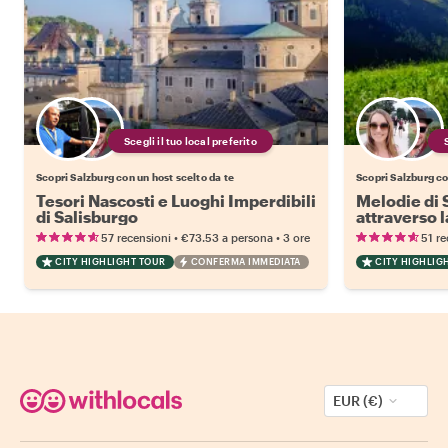
Scegli il tuo local preferito
Scopri Salzburg con un host scelto da te
Scopri Salzburg co
Tesori Nascosti e Luoghi Imperdibili
Melodie di 
di Salisburgo
attraverso l
cultura alpi
•
•
57 recensioni
€73.53
a persona
3 ore
51 re
CITY HIGHLIGHT TOUR
CONFERMA IMMEDIATA
CITY HIGHLIG
EUR (€)