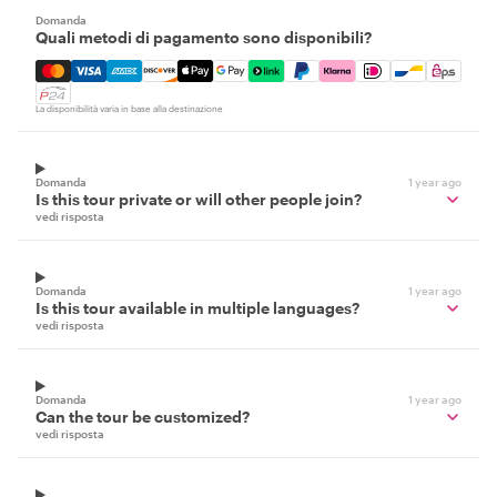
Domanda
Quali metodi di pagamento sono disponibili?
Mastercard, Visa, Amex, Discover, Apple Pay, Google Pay
La disponibilità varia in base alla destinazione
Domanda
1 year ago
Is this tour private or will other people join?
vedi risposta
Domanda
1 year ago
Is this tour available in multiple languages?
vedi risposta
Domanda
1 year ago
Can the tour be customized?
vedi risposta