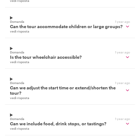
vedi risposta
Domanda
1 year ago
Can the tour accommodate children or large groups?
vedi risposta
Domanda
1 year ago
Is the tour wheelchair accessible?
vedi risposta
Domanda
1 year ago
Can we adjust the start time or extend/shorten the
tour?
vedi risposta
Domanda
1 year ago
Can we include food, drink stops, or tastings?
vedi risposta