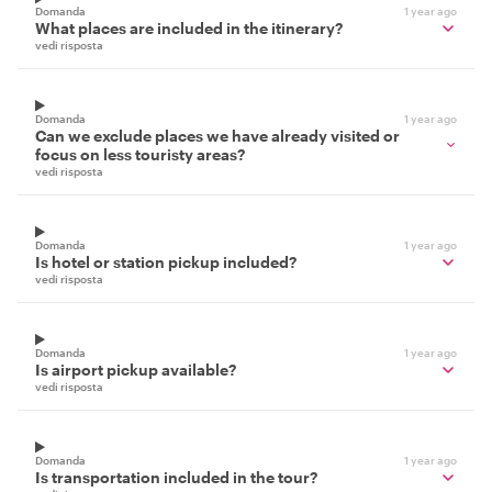
Domanda
1 year ago
What places are included in the itinerary?
vedi risposta
Domanda
1 year ago
Can we exclude places we have already visited or
focus on less touristy areas?
vedi risposta
Domanda
1 year ago
Is hotel or station pickup included?
vedi risposta
Domanda
1 year ago
Is airport pickup available?
vedi risposta
Domanda
1 year ago
Is transportation included in the tour?