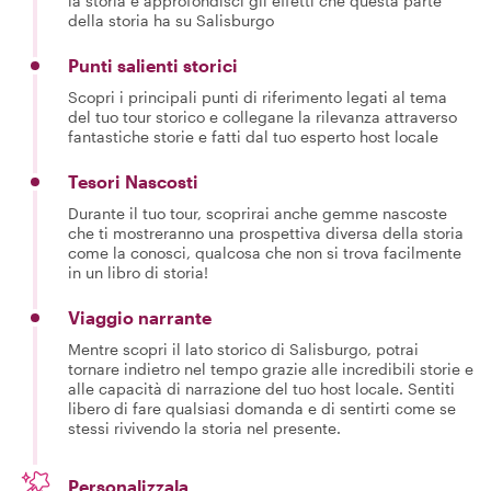
la storia e approfondisci gli effetti che questa parte
della storia ha su Salisburgo
Punti salienti storici
Scopri i principali punti di riferimento legati al tema
del tuo tour storico e collegane la rilevanza attraverso
fantastiche storie e fatti dal tuo esperto host locale
Tesori Nascosti
Durante il tuo tour, scoprirai anche gemme nascoste
che ti mostreranno una prospettiva diversa della storia
come la conosci, qualcosa che non si trova facilmente
in un libro di storia!
Viaggio narrante
Mentre scopri il lato storico di Salisburgo, potrai
tornare indietro nel tempo grazie alle incredibili storie e
alle capacità di narrazione del tuo host locale. Sentiti
libero di fare qualsiasi domanda e di sentirti come se
stessi rivivendo la storia nel presente.
Personalizzala