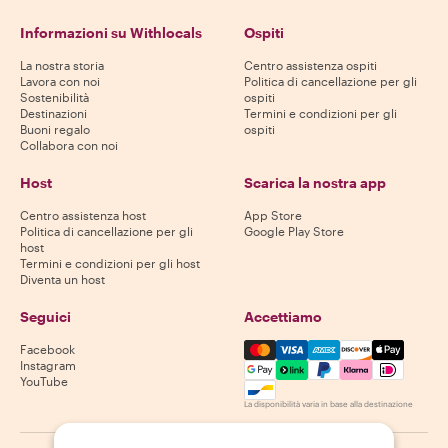
Informazioni su Withlocals
Ospiti
La nostra storia
Centro assistenza ospiti
Lavora con noi
Politica di cancellazione per gli
Sostenibilità
ospiti
Destinazioni
Termini e condizioni per gli
Buoni regalo
ospiti
Collabora con noi
Host
Scarica la nostra app
Centro assistenza host
App Store
Politica di cancellazione per gli
Google Play Store
host
Termini e condizioni per gli host
Diventa un host
Seguici
Accettiamo
Mastercard, Visa, Amex, Di
Facebook
Instagram
YouTube
La disponibilità varia in base alla destinazione