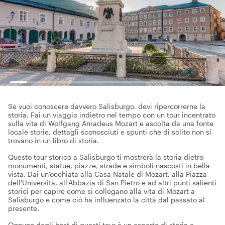
Se vuoi conoscere davvero Salisburgo, devi ripercorrerne la
storia. Fai un viaggio indietro nel tempo con un tour incentrato
sulla vita di Wolfgang Amadeus Mozart e ascolta da una fonte
locale storie, dettagli sconosciuti e spunti che di solito non si
trovano in un libro di storia.
Questo tour storico a Salisburgo ti mostrerà la storia dietro
monumenti, statue, piazze, strade e simboli nascosti in bella
vista. Dai un'occhiata alla Casa Natale di Mozart, alla Piazza
dell'Università, all'Abbazia di San Pietro e ad altri punti salienti
storici per capire come si collegano alla vita di Mozart a
Salisburgo e come ciò ha influenzato la città dal passato al
presente.
Ognuno degli host di questi tour è un esperto di storia e