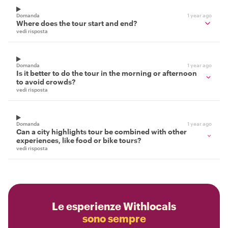
Domanda
1 year ago
Where does the tour start and end?
vedi risposta
Domanda
1 year ago
Is it better to do the tour in the morning or afternoon
to avoid crowds?
vedi risposta
Domanda
1 year ago
Can a city highlights tour be combined with other
experiences, like food or bike tours?
vedi risposta
Le esperienze Withlocals
sono sempre