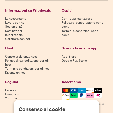
Informazioni su Withlocals
Ospiti
La nostra storia
Centro assistenza ospiti
Lavora con noi
Politica di cancellazione per gli
Sostenibilità
ospiti
Destinazioni
Termini e condizioni per gli
Buoni regalo
ospiti
Collabora con noi
Host
Scarica la nostra app
Centro assistenza host
App Store
Politica di cancellazione per gli
Google Play Store
host
Termini e condizioni per gli host
Diventa un host
Seguici
Accettiamo
Mastercard, Visa, Amex, Di
Facebook
Instagram
YouTube
La disponibilità varia in base alla destinazione
Consenso ai cookie