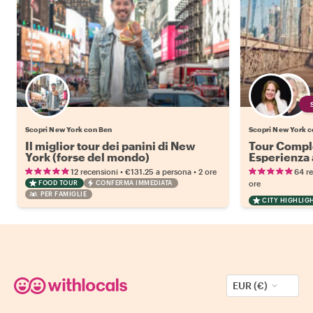
Scopri New York con Ben
Scopri New York co
Il miglior tour dei panini di New
Tour Compl
York (forse del mondo)
Esperienza a
Metropolit
•
•
12 recensioni
€131.25
a persona
2 ore
64 r
FOOD TOUR
CONFERMA IMMEDIATA
ore
PER FAMIGLIE
CITY HIGHLIG
EUR (€)