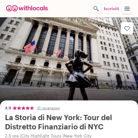
Iscriviti
4,9
31 recensioni
La Storia di New York: Tour del
Distretto Finanziario di NYC
2.5 ore
City Highlight Tours
New York City