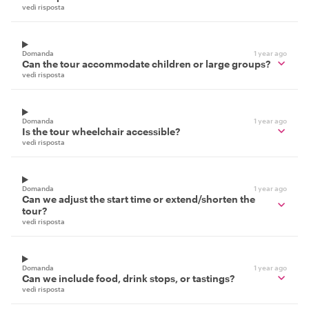
vedi risposta
Domanda
1 year ago
Can the tour accommodate children or large groups?
vedi risposta
Domanda
1 year ago
Is the tour wheelchair accessible?
vedi risposta
Domanda
1 year ago
Can we adjust the start time or extend/shorten the
tour?
vedi risposta
Domanda
1 year ago
Can we include food, drink stops, or tastings?
vedi risposta