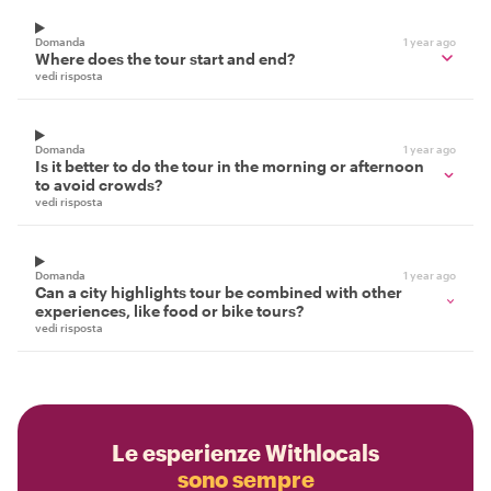
Domanda
1 year ago
Where does the tour start and end?
vedi risposta
Domanda
1 year ago
Is it better to do the tour in the morning or afternoon
to avoid crowds?
vedi risposta
Domanda
1 year ago
Can a city highlights tour be combined with other
experiences, like food or bike tours?
vedi risposta
Le esperienze Withlocals
sono sempre