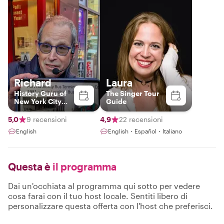
Richard
Laura
History Guru of
The Singer Tour
New York City
Guide
who will share
hidden gems
5,0
9 recensioni
4,9
22 recensioni
English
English・Español・Italiano
Questa è
il programma
Dai un'occhiata al programma qui sotto per vedere
cosa farai con il tuo host locale. Sentiti libero di
personalizzare questa offerta con l'host che preferisci.