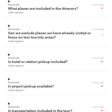
Domanda
1 year ago
What places are included in the itinerary?
vedi risposta
Domanda
1 year ago
Can we exclude places we have already visited or
focus on less touristy areas?
vedi risposta
Domanda
1 year ago
Is hotel or station pickup included?
vedi risposta
Domanda
1 year ago
Is airport pickup available?
vedi risposta
Domanda
1 year ago
Is transportation included in the tour?