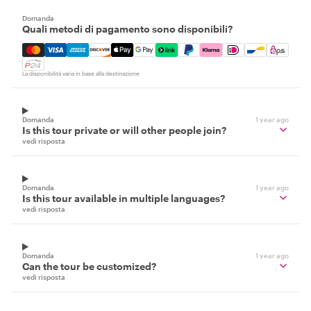
Domanda
Quali metodi di pagamento sono disponibili?
Mastercard, Visa, Amex, Discover, Apple Pay, Google Pay
La disponibilità varia in base alla destinazione
Domanda
1 year ago
Is this tour private or will other people join?
vedi risposta
Domanda
1 year ago
Is this tour available in multiple languages?
vedi risposta
Domanda
1 year ago
Can the tour be customized?
vedi risposta