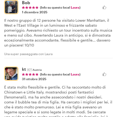
Bob
(Info su questo local
Laura
)
1 dicembre 2025
Il nostro gruppo di 12 persone ha visitato Lower Manhattan, il
West e l'East Village in un luminoso e frizzante sabato
pomeriggio. Avevamo richiesto un tour incentrato sulla musica
e meno sul cibo. Avvertendo Laura in anticipo, si è dimostrata
eccezionalmente accomodante, flessibile e gentile... davvero
un piacere! 10/10
Una super passeggiata con Laura
kt
🇦🇹
Austria
(Info su questo local
Laura
)
31 ottobre 2025
È stata molto flessibile e gentile. Ci ha raccontato molto di
Chinatown e Little Italy, mostrandoci posti fantastici
(fenomenali), ma ha anche assecondato i nostri desideri,
come il bubble tea di mia figlia. Ha cercato i migliori per lei, il
che è stato molto premuroso. Lei e mia figlia avevano un
legame speciale e si sono legate in molti modi. Se cercate
una guida turistica molto gentile e adatta alle famiglie, lei è