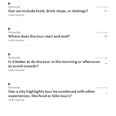
Domanda
1 year ago
Can we include food, drink stops, or tastings?
vedi risposta
Domanda
1 year ago
Where does the tour start and end?
vedi risposta
Domanda
1 year ago
Is it better to do the tour in the morning or afternoon
to avoid crowds?
vedi risposta
Domanda
1 year ago
Can a city highlights tour be combined with other
experiences, like food or bike tours?
vedi risposta