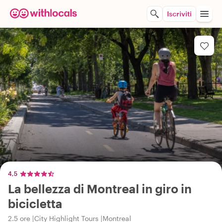
Iscriviti
4,5
La bellezza di Montreal in giro in
bicicletta
2.5 ore
City Highlight Tours
Montreal