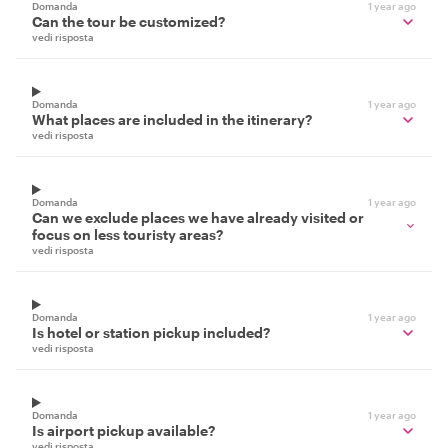
Domanda
1 year ago
Can the tour be customized?
vedi risposta
Domanda
1 year ago
What places are included in the itinerary?
vedi risposta
Domanda
1 year ago
Can we exclude places we have already visited or
focus on less touristy areas?
vedi risposta
Domanda
1 year ago
Is hotel or station pickup included?
vedi risposta
Domanda
1 year ago
Is airport pickup available?
vedi risposta