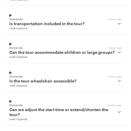
Domanda
1 year ago
Is transportation included in the tour?
vedi risposta
Domanda
1 year ago
Can the tour accommodate children or large groups?
vedi risposta
Domanda
1 year ago
Is the tour wheelchair accessible?
vedi risposta
Domanda
1 year ago
Can we adjust the start time or extend/shorten the
tour?
vedi risposta