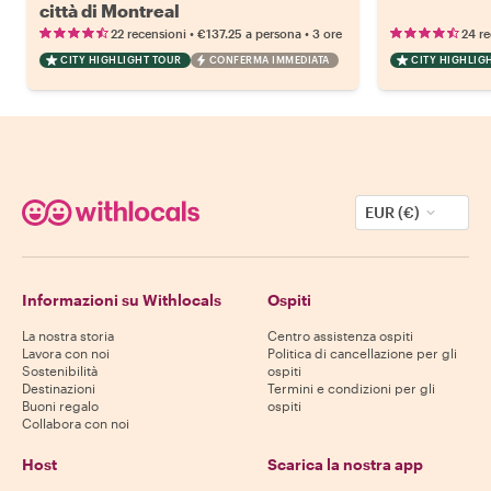
città di Montreal
•
•
22 recensioni
€137.25
a persona
3 ore
24 re
CITY HIGHLIGHT TOUR
CONFERMA IMMEDIATA
CITY HIGHLIG
EUR (€)
Informazioni su Withlocals
Ospiti
La nostra storia
Centro assistenza ospiti
Lavora con noi
Politica di cancellazione per gli
Sostenibilità
ospiti
Destinazioni
Termini e condizioni per gli
Buoni regalo
ospiti
Collabora con noi
Host
Scarica la nostra app