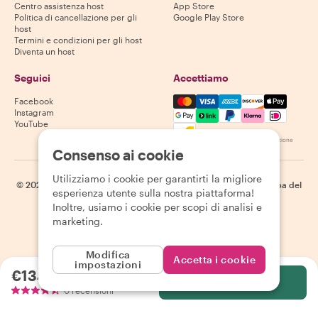
Centro assistenza host
App Store
Politica di cancellazione per gli
Google Play Store
host
Termini e condizioni per gli host
Diventa un host
Seguici
Accettiamo
Mastercard, Visa, Amex, Di
Facebook
Instagram
YouTube
La disponibilità varia in base alla destinazione
Consenso ai cookie
Utilizziamo i cookie per garantirti la migliore
©
2026
Withlocals.com
|
Informativa sulla privacy
|
Cookie
|
Mappa del
esperienza utente sulla nostra piattaforma!
sito
Inoltre, usiamo i cookie per scopi di analisi e
marketing.
Modifica
Accetta i cookie
impostazioni
€134.80
a persona
Seleziona
0 recensioni