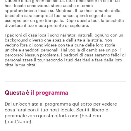
Durante il tuo giro in bicicletta, farai delle soste in cui il tuo
host locale condividerà storie uniche e fornirà
approfondimenti locali su Montreal. Il tuo host amante della
bicicletta sarà sempre al tuo fianco, quindi segui il suo
esempio per un giro tranquillo. Dopo questo tour, la bicicletta
diventerà il tuo modo preferito di esplorare.
I padroni di casa locali sono narratori naturali, ognuno con un
background diverso che spazia dall'arte alla storia. Non
vedono l'ora di condividere con te alcune delle loro storie
uniche e aneddoti personali! Hai voglia di cambiare un po' il
percorso? Nessun problema, i padroni di casa saranno felici di
personalizzare il tour secondo i tuoi desideri e fare della loro
città la tua città!
Questa è
il programma
Dai un'occhiata al programma qui sotto per vedere
cosa farai con il tuo host locale. Sentiti libero di
personalizzare questa offerta con {host con
{hostName}.