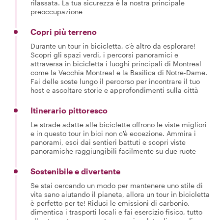
rilassata. La tua sicurezza è la nostra principale
preoccupazione
Copri più terreno
Durante un tour in bicicletta, c'è altro da esplorare!
Scopri gli spazi verdi, i percorsi panoramici e
attraversa in bicicletta i luoghi principali di Montreal
come la Vecchia Montreal e la Basilica di Notre-Dame.
Fai delle soste lungo il percorso per incontrare il tuo
host e ascoltare storie e approfondimenti sulla città
Itinerario pittoresco
Le strade adatte alle biciclette offrono le viste migliori
e in questo tour in bici non c'è eccezione. Ammira i
panorami, esci dai sentieri battuti e scopri viste
panoramiche raggiungibili facilmente su due ruote
Sostenibile e divertente
Se stai cercando un modo per mantenere uno stile di
vita sano aiutando il pianeta, allora un tour in bicicletta
è perfetto per te! Riduci le emissioni di carbonio,
dimentica i trasporti locali e fai esercizio fisico, tutto