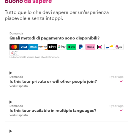
Buono
da sapere
Tutto quello che devi sapere per un'esperienza
piacevole e senza intoppi.
Domanda
Quali metodi di pagamento sono disponibili?
Mastercard, Visa, Amex, Discover, Apple Pay, Google Pay
La disponibilità varia in base alla destinazione
Domanda
1 year ago
Is this tour private or will other people join?
vedi risposta
Domanda
1 year ago
Is this tour available in multiple languages?
vedi risposta