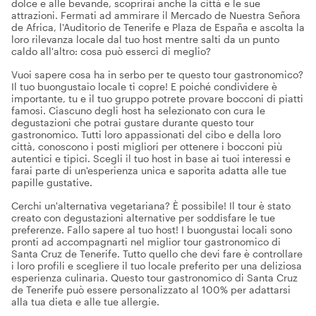
dolce e alle bevande, scoprirai anche la città e le sue
attrazioni. Fermati ad ammirare il Mercado de Nuestra Señora
de Africa, l'Auditorio de Tenerife e Plaza de España e ascolta la
loro rilevanza locale dal tuo host mentre salti da un punto
caldo all'altro: cosa può esserci di meglio?
Vuoi sapere cosa ha in serbo per te questo tour gastronomico?
Il tuo buongustaio locale ti copre! E poiché condividere è
importante, tu e il tuo gruppo potrete provare bocconi di piatti
famosi. Ciascuno degli host ha selezionato con cura le
degustazioni che potrai gustare durante questo tour
gastronomico. Tutti loro appassionati del cibo e della loro
città, conoscono i posti migliori per ottenere i bocconi più
autentici e tipici. Scegli il tuo host in base ai tuoi interessi e
farai parte di un'esperienza unica e saporita adatta alle tue
papille gustative.
Cerchi un'alternativa vegetariana? È possibile! Il tour è stato
creato con degustazioni alternative per soddisfare le tue
preferenze. Fallo sapere al tuo host! I buongustai locali sono
pronti ad accompagnarti nel miglior tour gastronomico di
Santa Cruz de Tenerife. Tutto quello che devi fare è controllare
i loro profili e scegliere il tuo locale preferito per una deliziosa
esperienza culinaria. Questo tour gastronomico di Santa Cruz
de Tenerife può essere personalizzato al 100% per adattarsi
alla tua dieta e alle tue allergie.