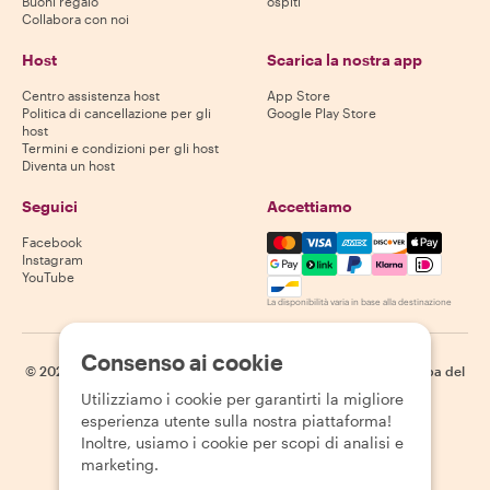
Buoni regalo
ospiti
Collabora con noi
Host
Scarica la nostra app
Centro assistenza host
App Store
Politica di cancellazione per gli
Google Play Store
host
Termini e condizioni per gli host
Diventa un host
Seguici
Accettiamo
Mastercard, Visa, Amex, Di
Facebook
Instagram
YouTube
La disponibilità varia in base alla destinazione
Consenso ai cookie
©
2026
Withlocals.com
|
Informativa sulla privacy
|
Cookie
|
Mappa del
sito
Utilizziamo i cookie per garantirti la migliore
esperienza utente sulla nostra piattaforma!
Inoltre, usiamo i cookie per scopi di analisi e
marketing.