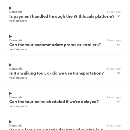
Domanda
1 year ago
Is payment handled through the Withlocals platform?
vedi risposta
Domanda
1 year ago
Can the tour accommodate prams or strollers?
vedi risposta
Domanda
1 year ago
Is it a walking tour, or do we use transportation?
vedi risposta
Domanda
1 year ago
Can the tour be rescheduled if we're delayed?
vedi risposta
Domanda
1 year ago
Can we focus on a particular type of cuisine (e.g.