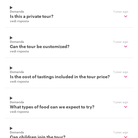
Domanda
1 year ago
Is this a private tour?
vedi risposta
Domanda
1 year ago
Can the tour be customized?
vedi risposta
Domanda
1 year ago
Is the cost of tastings included in the tour price?
vedi risposta
Domanda
1 year ago
What types of food can we expect to try?
vedi risposta
Domanda
1 year ago
Can children join the tour?