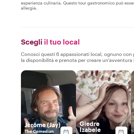
esperienza culinaria. Questo tour gastronomico può esser
allergie.
Scegli
il tuo local
Conosci questi 6 appassionati local, ognuno con pro
la disponibilità e prenota per creare un'avventura
Giedre
Jérôme (Jay)
Izabele
The Comedian