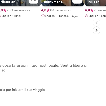
Historian
monument
Insider
spokesman
,8
260 recensioni
4,8
84 recensioni
4,9
73 rece
English・Hindi
English・Français・العربية
English・Esp
osa farai con il tuo host locale. Sentiti libero di
isci.
is per iniziare il tuo viaggio