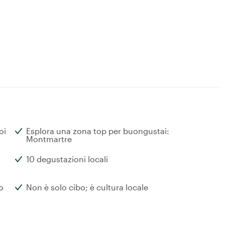
oi
Esplora una zona top per buongustai:
Montmartre
10 degustazioni locali
o
Non è solo cibo; è cultura locale