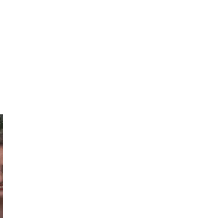
Olivia
Montmartre &