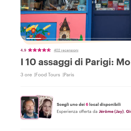
4,9
402 recensioni
I 10 assaggi di Parigi: M
3 ore
Food Tours
Paris
Scegli uno dei
6
local disponibili
Esperienza offerta da
Jérôme (Jay)
,
Gi