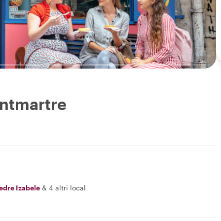
ontmartre
edre Izabele
&
4 altri local