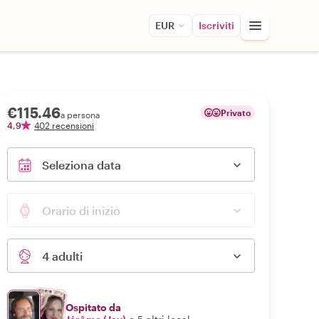
EUR
Iscriviti
€115.46
Privato
a persona
4,9
402 recensioni
Seleziona data
Orario di inizio
4 adulti
Ospitato da