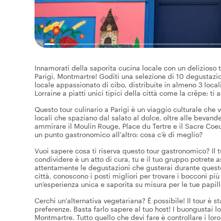
Innamorati della saporita cucina locale con un delizioso 
Parigi, Montmartre! Goditi una selezione di 10 degustazi
locale appassionato di cibo, distribuite in almeno 3 loca
Lorraine a piatti unici tipici della città come la crêpe; ti 
Questo tour culinario a Parigi è un viaggio culturale che 
locali che spaziano dal salato al dolce, oltre alle bevande
ammirare il Moulin Rouge, Place du Tertre e il Sacre Coeur
un punto gastronomico all'altro: cosa c'è di meglio?
Vuoi sapere cosa ti riserva questo tour gastronomico? Il 
condividere è un atto di cura, tu e il tuo gruppo potrete
attentamente le degustazioni che gusterai durante questo 
città, conoscono i posti migliori per trovare i bocconi più a
un'esperienza unica e saporita su misura per le tue papill
Cerchi un'alternativa vegetariana? È possibile! Il tour è s
preferenze. Basta farlo sapere al tuo host! I buongustai lo
Montmartre. Tutto quello che devi fare è controllare i loro 