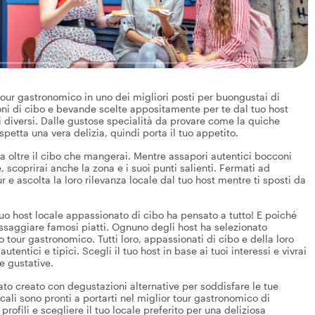
tour gastronomico in uno dei migliori posti per buongustai di
oni di cibo e bevande scelte appositamente per te dal tuo host
li diversi. Dalle gustose specialità da provare come la quiche
aspetta una vera delizia, quindi porta il tuo appetito.
va oltre il cibo che mangerai. Mentre assapori autentici bocconi
, scoprirai anche la zona e i suoi punti salienti. Fermati ad
 e ascolta la loro rilevanza locale dal tuo host mentre ti sposti da
tuo host locale appassionato di cibo ha pensato a tutto! E poiché
 assaggiare famosi piatti. Ognuno degli host ha selezionato
tour gastronomico. Tutti loro, appassionati di cibo e della loro
utentici e tipici. Scegli il tuo host in base ai tuoi interessi e vivrai
e gustative.
tato creato con degustazioni alternative per soddisfare le tue
cali sono pronti a portarti nel miglior tour gastronomico di
profili e scegliere il tuo locale preferito per una deliziosa