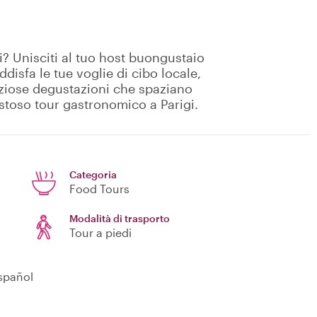
gi? Unisciti al tuo host buongustaio
isfa le tue voglie di cibo locale,
eliziose degustazioni che spaziano
ustoso tour gastronomico a Parigi.
Categoria
Food Tours
Modalità di trasporto
Tour a piedi
h, Lietuvių, Hindi, العربية, Español