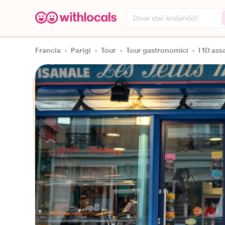
Dove stai andando?
Francia
›
Parigi
›
Tour
›
Tour gastronomici
›
I 10 ass