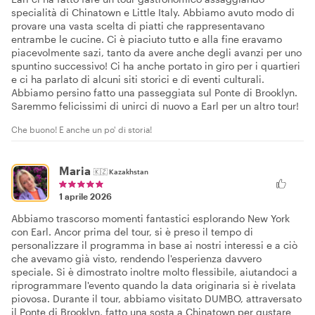
specialità di Chinatown e Little Italy. Abbiamo avuto modo di
provare una vasta scelta di piatti che rappresentavano
entrambe le cucine. Ci è piaciuto tutto e alla fine eravamo
piacevolmente sazi, tanto da avere anche degli avanzi per uno
spuntino successivo! Ci ha anche portato in giro per i quartieri
e ci ha parlato di alcuni siti storici e di eventi culturali.
Abbiamo persino fatto una passeggiata sul Ponte di Brooklyn.
Saremmo felicissimi di unirci di nuovo a Earl per un altro tour!
Che buono! E anche un po' di storia!
Maria
🇰🇿
Kazakhstan
1 aprile 2026
Abbiamo trascorso momenti fantastici esplorando New York
con Earl. Ancor prima del tour, si è preso il tempo di
personalizzare il programma in base ai nostri interessi e a ciò
che avevamo già visto, rendendo l'esperienza davvero
speciale. Si è dimostrato inoltre molto flessibile, aiutandoci a
riprogrammare l'evento quando la data originaria si è rivelata
piovosa. Durante il tour, abbiamo visitato DUMBO, attraversato
il Ponte di Brooklyn, fatto una sosta a Chinatown per gustare