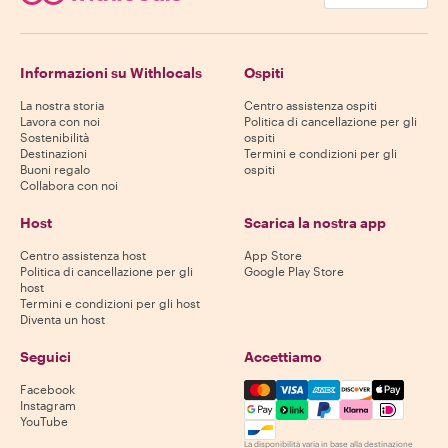
Informazioni su Withlocals
Ospiti
La nostra storia
Centro assistenza ospiti
Lavora con noi
Politica di cancellazione per gli
Sostenibilità
ospiti
Destinazioni
Termini e condizioni per gli
Buoni regalo
ospiti
Collabora con noi
Host
Scarica la nostra app
Centro assistenza host
App Store
Politica di cancellazione per gli
Google Play Store
host
Termini e condizioni per gli host
Diventa un host
Seguici
Accettiamo
Mastercard, Visa, Amex, Di
Facebook
Instagram
YouTube
La disponibilità varia in base alla destinazione