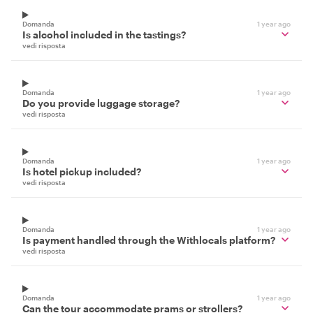
Domanda
1 year ago
Is alcohol included in the tastings?
vedi risposta
Domanda
1 year ago
Do you provide luggage storage?
vedi risposta
Domanda
1 year ago
Is hotel pickup included?
vedi risposta
Domanda
1 year ago
Is payment handled through the Withlocals platform?
vedi risposta
Domanda
1 year ago
Can the tour accommodate prams or strollers?