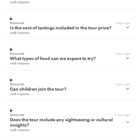
vedi risposta
Domanda
1 year ago
Is the cost of tastings included in the tour price?
vedi risposta
Domanda
1 year ago
What types of food can we expect to try?
vedi risposta
Domanda
1 year ago
Can children join the tour?
vedi risposta
Domanda
1 year ago
Does the tour include any sightseeing or cultural
insights?
vedi risposta