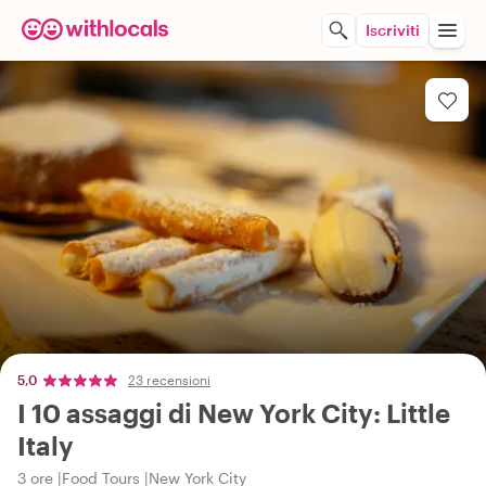
Iscriviti
5,0
23 recensioni
I 10 assaggi di New York City: Little
Italy
3 ore
Food Tours
New York City