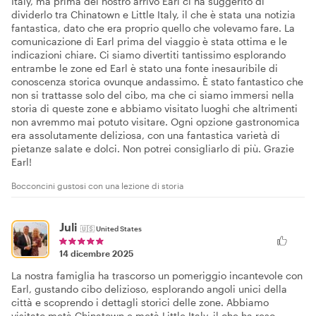
Italy, ma prima del nostro arrivo Earl ci ha suggerito di
dividerlo tra Chinatown e Little Italy, il che è stata una notizia
fantastica, dato che era proprio quello che volevamo fare. La
comunicazione di Earl prima del viaggio è stata ottima e le
indicazioni chiare. Ci siamo divertiti tantissimo esplorando
entrambe le zone ed Earl è stato una fonte inesauribile di
conoscenza storica ovunque andassimo. È stato fantastico che
non si trattasse solo del cibo, ma che ci siamo immersi nella
storia di queste zone e abbiamo visitato luoghi che altrimenti
non avremmo mai potuto visitare. Ogni opzione gastronomica
era assolutamente deliziosa, con una fantastica varietà di
pietanze salate e dolci. Non potrei consigliarlo di più. Grazie
Earl!
Bocconcini gustosi con una lezione di storia
Juli
🇺🇸
United States
14 dicembre 2025
La nostra famiglia ha trascorso un pomeriggio incantevole con
Earl, gustando cibo delizioso, esplorando angoli unici della
città e scoprendo i dettagli storici delle zone. Abbiamo
visitato metà Chinatown e metà Little Italy, il che ha reso