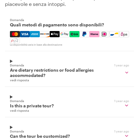
piacevole e senza intoppi.
Domanda
Quali metodi di pagamento sono disponibili?
Mastercard, Visa, Amex, Discover, Apple Pay, Google Pay
La disponibilità varia in base alla destinazione
Domanda
1 year ago
Are dietary restrictions or food allergies
accommodated?
vedi risposta
Domanda
1 year ago
Is this a private tour?
vedi risposta
Domanda
1 year ago
Can the tour be customized?