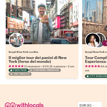
Scopri New York con Ben
Scopri New York co
Il miglior tour dei panini di New
Tour Compl
York (forse del mondo)
Esperienza a
Metropolit
•
•
12 recensioni
€131.25
a persona
2 ore
64 r
FOOD TOUR
CONFERMA IMMEDIATA
ore
PER FAMIGLIE
CITY HIGHLIG
EUR (€)