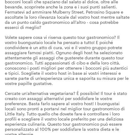
bocconi locali che spaziano dal salato al dolce, oltre alle
bevande, scoprirete anche la zona e i suoi punti salienti.
Fermatevi ad ammirare Mulberry Street, Petrosino Square e
ascoltate la loro rilevanza locale dal vostro host mentre saltate
da un punto caldo gastronomico all'altro - cosa potrebbe
esserci di meglio?
Volete sapere cosa vi riserva questo tour gastronomico? Il
vostro buongustaio locale ha pensato a tutto! E poiché
condividere è un atto di cura, voi e il vostro gruppo potrete
assaggiare famosi piatti. Ognuno degli host ha selezionato
attentamente gli assaggi che gusterete durante questo tour
gastronomico. Tutti appassionati di cibo e della loro città,
conoscono i posti migliori per ottenere i bocconi più autentici
e tipici. Scegliete il vostro host in base ai vostri interessi e
sarete parte di un'esperienza unica e saporita su misura per le
vostre papille gustative.
Cercate un'alternativa vegetariana? È possibile! Il tour è stato
creato con assaggi alternativi per soddisfare le vostre
preferenze. Basta farlo sapere al vostro host! I buongustai
locali sono pronti a portarvi nel miglior tour gastronomico di
Little Italy. Tutto quello che dovete fare è controllare i loro
profili e scegliere il vostro locale preferito per una deliziosa
esperienza culinaria. Questo tour gastronomico può essere
personalizzato al 100% per soddisfare la vostra dieta e le
vostre allergie.