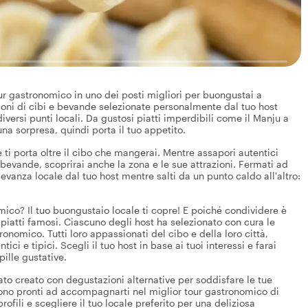
our gastronomico in uno dei posti migliori per buongustai a
oni di cibi e bevande selezionate personalmente dal tuo host
iversi punti locali. Da gustosi piatti imperdibili come il Manju a
una sorpresa, quindi porta il tuo appetito.
 ti porta oltre il cibo che mangerai. Mentre assapori autentici
 bevande, scoprirai anche la zona e le sue attrazioni. Fermati ad
evanza locale dal tuo host mentre salti da un punto caldo all'altro:
ico? Il tuo buongustaio locale ti copre! E poiché condividere è
 piatti famosi. Ciascuno degli host ha selezionato con cura le
nomico. Tutti loro appassionati del cibo e della loro città,
ci e tipici. Scegli il tuo host in base ai tuoi interessi e farai
pille gustative.
tato creato con degustazioni alternative per soddisfare le tue
 sono pronti ad accompagnarti nel miglior tour gastronomico di
rofili e scegliere il tuo locale preferito per una deliziosa