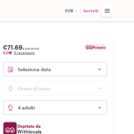
EUR
Iscriviti
€71.69
Privato
a persona
5,0
0 recensioni
Seleziona data
Orario di inizio
4 adulti
Ospitato da
Withlocals