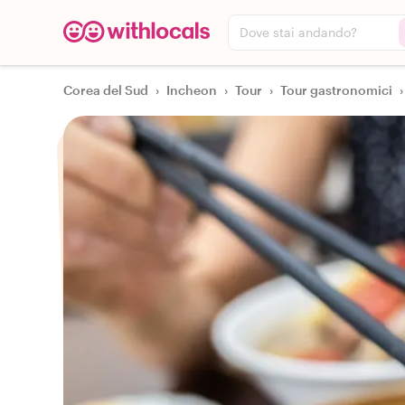
Dove stai andando?
Corea del Sud
›
Incheon
›
Tour
›
Tour gastronomici
›