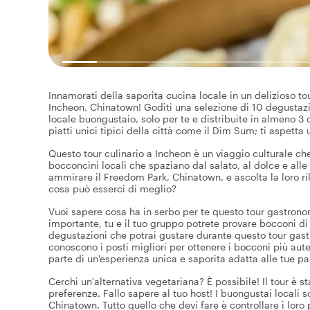
Innamorati della saporita cucina locale in un delizioso t
Incheon, Chinatown! Goditi una selezione di 10 degustazi
locale buongustaio, solo per te e distribuite in almeno 3 d
piatti unici tipici della città come il Dim Sum; ti aspetta 
Questo tour culinario a Incheon è un viaggio culturale che
bocconcini locali che spaziano dal salato, al dolce e alle
ammirare il Freedom Park, Chinatown, e ascolta la loro ril
cosa può esserci di meglio?
Vuoi sapere cosa ha in serbo per te questo tour gastronom
importante, tu e il tuo gruppo potrete provare bocconi di
degustazioni che potrai gustare durante questo tour gastro
conoscono i posti migliori per ottenere i bocconi più autenti
parte di un'esperienza unica e saporita adatta alle tue pa
Cerchi un'alternativa vegetariana? È possibile! Il tour è s
preferenze. Fallo sapere al tuo host! I buongustai locali
Chinatown. Tutto quello che devi fare è controllare i loro p