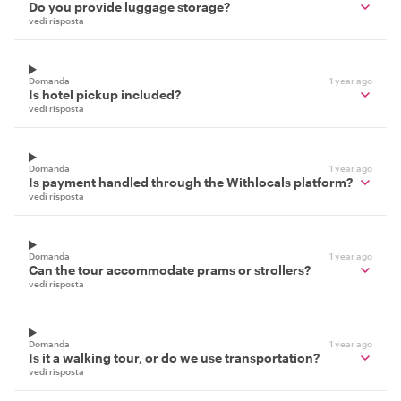
Do you provide luggage storage?
vedi risposta
Domanda
1 year ago
Is hotel pickup included?
vedi risposta
Domanda
1 year ago
Is payment handled through the Withlocals platform?
vedi risposta
Domanda
1 year ago
Can the tour accommodate prams or strollers?
vedi risposta
Domanda
1 year ago
Is it a walking tour, or do we use transportation?
vedi risposta