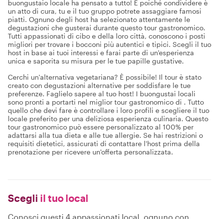
buongustaio locale ha pensato a tutto! E poiché condividere è
un atto di cura, tu e il tuo gruppo potrete assaggiare famosi
piatti. Ognuno degli host ha selezionato attentamente le
degustazioni che gusterai durante questo tour gastronomico.
Tutti appassionati di cibo e della loro città, conoscono i posti
migliori per trovare i bocconi più autentici e tipici. Scegli il tuo
host in base ai tuoi interessi e farai parte di un'esperienza
unica e saporita su misura per le tue papille gustative.
Cerchi un'alternativa vegetariana? È possibile! Il tour è stato
creato con degustazioni alternative per soddisfare le tue
preferenze. Faglielo sapere al tuo host! I buongustai locali
sono pronti a portarti nel miglior tour gastronomico di . Tutto
quello che devi fare è controllare i loro profili e scegliere il tuo
locale preferito per una deliziosa esperienza culinaria. Questo
tour gastronomico può essere personalizzato al 100% per
adattarsi alla tua dieta e alle tue allergie. Se hai restrizioni o
requisiti dietetici, assicurati di contattare l'host prima della
prenotazione per ricevere un'offerta personalizzata.
Scegli
il tuo local
Conosci questi 4 appassionati local, ognuno con