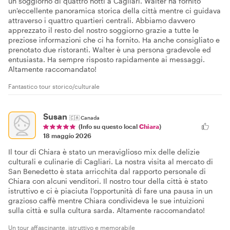
un soggiorno di quattro notti a Cagliari. Walter ha fornito
un'eccellente panoramica storica della città mentre ci guidava
attraverso i quattro quartieri centrali. Abbiamo davvero
apprezzato il resto del nostro soggiorno grazie a tutte le
preziose informazioni che ci ha fornito. Ha anche consigliato e
prenotato due ristoranti. Walter è una persona gradevole ed
entusiasta. Ha sempre risposto rapidamente ai messaggi.
Altamente raccomandato!
Fantastico tour storico/culturale
Susan
🇨🇦
Canada
(Info su questo local
Chiara
)
18 maggio 2026
Il tour di Chiara è stato un meraviglioso mix delle delizie
culturali e culinarie di Cagliari. La nostra visita al mercato di
San Benedetto è stata arricchita dal rapporto personale di
Chiara con alcuni venditori. Il nostro tour della città è stato
istruttivo e ci è piaciuta l'opportunità di fare una pausa in un
grazioso caffè mentre Chiara condivideva le sue intuizioni
sulla città e sulla cultura sarda. Altamente raccomandato!
Un tour affascinante, istruttivo e memorabile