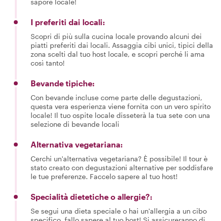
sapore locale!
I preferiti dai locali:
Scopri di più sulla cucina locale provando alcuni dei
piatti preferiti dai locali. Assaggia cibi unici, tipici della
zona scelti dal tuo host locale, e scopri perché li ama
così tanto!
Bevande tipiche:
Con bevande incluse come parte delle degustazioni,
questa vera esperienza viene fornita con un vero spirito
locale! Il tuo ospite locale disseterà la tua sete con una
selezione di bevande locali
Alternativa vegetariana:
Cerchi un'alternativa vegetariana? È possibile! Il tour è
stato creato con degustazioni alternative per soddisfare
le tue preferenze. Faccelo sapere al tuo host!
Specialità dietetiche o allergie?:
Se segui una dieta speciale o hai un'allergia a un cibo
specifico, fallo sapere al tuo host! Si assicureranno di