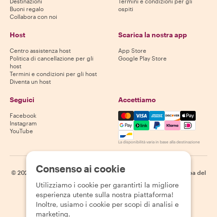
Destinazioni
Termini e condizioni per gli
Buoni regalo
ospiti
Collabora con noi
Host
Scarica la nostra app
Centro assistenza host
App Store
Politica di cancellazione per gli
Google Play Store
host
Termini e condizioni per gli host
Diventa un host
Seguici
Accettiamo
Mastercard, Visa, Amex, Di
Facebook
Instagram
YouTube
La disponibilità varia in base alla destinazione
Consenso ai cookie
©
2026
Withlocals.com
|
Informativa sulla privacy
|
Cookie
|
Mappa del
sito
Utilizziamo i cookie per garantirti la migliore
esperienza utente sulla nostra piattaforma!
Inoltre, usiamo i cookie per scopi di analisi e
marketing.