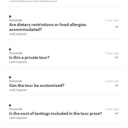
La disponibilità varia in base alla destinazione
Domanda
1 year ago
Are dietary restrictions or food allergies
accommodated?
vedi risposta
Domanda
1 year ago
Is this a private tour?
vedi risposta
Domanda
1 year ago
Can the tour be customized?
vedi risposta
Domanda
1 year ago
Is the cost of tastings included in the tour price?
vedi risposta