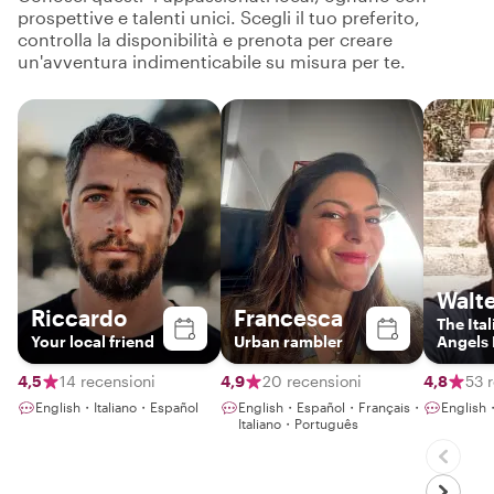
prospettive e talenti unici. Scegli il tuo preferito,
controlla la disponibilità e prenota per creare
un'avventura indimenticabile su misura per te.
Walt
Riccardo
Francesca
The Ital
Your local friend
Urban rambler
Angels 
4,5
14 recensioni
4,9
20 recensioni
4,8
53 
English・Italiano・Español
English・Español・Français・
English
Italiano・Português