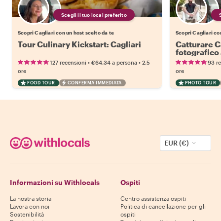
Scegli il tuo local preferito
Scopri Cagliari con un host scelto da te
Scopri Cagliari co
Tour Culinary Kickstart: Cagliari
Catturare Ca
fotografico 
•
•
127 recensioni
€64.34
a persona
2.5
93 r
ore
ore
FOOD TOUR
CONFERMA IMMEDIATA
PHOTO TOUR
EUR (€)
Informazioni su Withlocals
Ospiti
La nostra storia
Centro assistenza ospiti
Lavora con noi
Politica di cancellazione per gli
Sostenibilità
ospiti