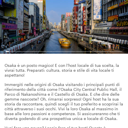
Osaka è un posto magico! E con l'host locale di tua scelta, la
vivrai tutta. Preparati: cultura, storia e stile di vita locale ti
aspettano!
Immergiti nelle origini di Osaka visitando i principali punti di
riferimento della città come l'Osaka City Central Public Hall, il
Parco di Nakanoshima e il Castello di Osaka. E che dire delle
gemme nascoste? Oh, rimarrai sorpreso! Ogni host ha la sua
storia da raccontare, quindi scegli il tuo preferito e scoprirai la
città attraverso i suoi occhi. Vivi la loro Osaka al massimo in
base alle loro passioni e competenze. Si assicureranno che ti
diverta godendo di una prospettiva unica e locale di Osaka.
Vuoi fare una pausa? Lascia fare al tuo host! Questa è