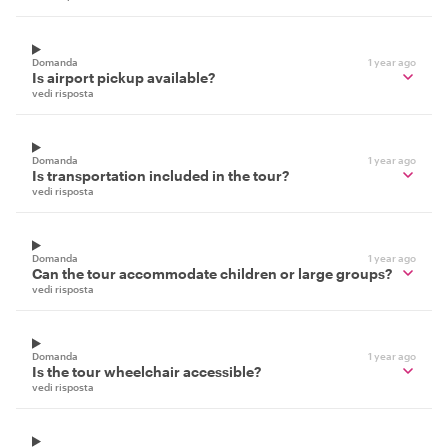
Domanda
1 year ago
Is airport pickup available?
vedi risposta
Domanda
1 year ago
Is transportation included in the tour?
vedi risposta
Domanda
1 year ago
Can the tour accommodate children or large groups?
vedi risposta
Domanda
1 year ago
Is the tour wheelchair accessible?
vedi risposta