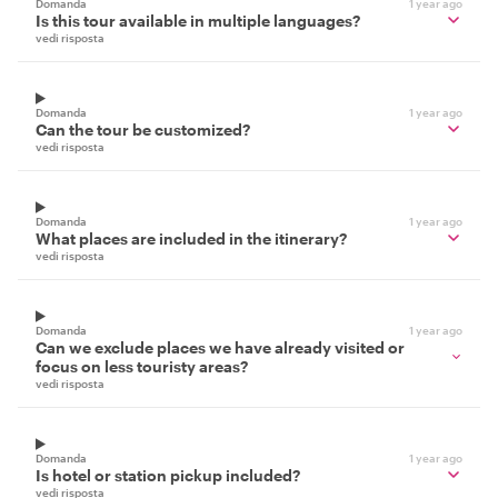
Domanda
1 year ago
Is this tour available in multiple languages?
vedi risposta
Domanda
1 year ago
Can the tour be customized?
vedi risposta
Domanda
1 year ago
What places are included in the itinerary?
vedi risposta
Domanda
1 year ago
Can we exclude places we have already visited or
focus on less touristy areas?
vedi risposta
Domanda
1 year ago
Is hotel or station pickup included?
vedi risposta