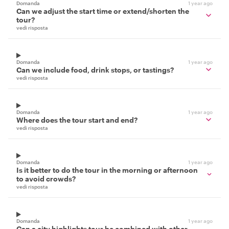
Domanda
1 year ago
Can we adjust the start time or extend/shorten the
tour?
vedi risposta
Domanda
1 year ago
Can we include food, drink stops, or tastings?
vedi risposta
Domanda
1 year ago
Where does the tour start and end?
vedi risposta
Domanda
1 year ago
Is it better to do the tour in the morning or afternoon
to avoid crowds?
vedi risposta
Domanda
1 year ago
Can a city highlights tour be combined with other