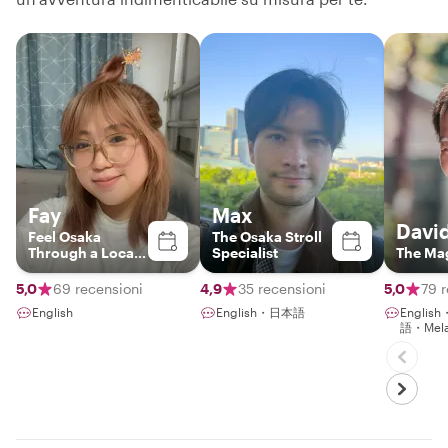
Fay
Max
Davi
Feel Osaka
The Osaka Stroll
Through a Local’s
Specialist
The Ma
Eyes
5,0
69 recensioni
4,9
35 recensioni
5,0
79 
English
English・日本語
Englis
語・Mela