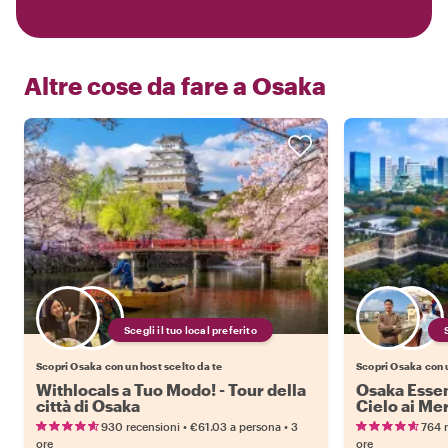
Altre cose da fare a
Osaka
Scegli il tuo local preferito
Scopri Osaka con un host scelto da te
Scopri Osaka con u
Withlocals a Tuo Modo! - Tour della
Osaka Essenz
città di Osaka
Cielo ai Mer
Tour Compl
•
•
930 recensioni
€61.03
a persona
3
764 
ore
ore