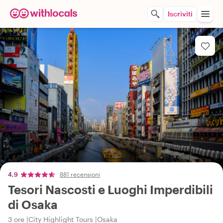
Iscriviti
4,9
881 recensioni
Tesori Nascosti e Luoghi Imperdibili
di Osaka
3 ore
City Highlight Tours
Osaka