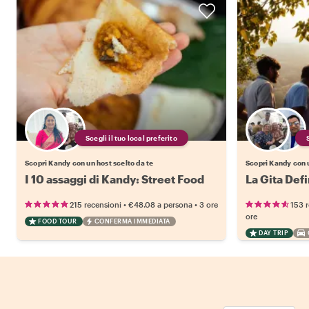
Scegli il tuo local preferito
Scopri Kandy con un host scelto da te
Scopri Kandy con u
I 10 assaggi di Kandy: Street Food
La Gita Defi
•
•
215 recensioni
€48.08
a persona
3 ore
153 
ore
FOOD TOUR
CONFERMA IMMEDIATA
DAY TRIP