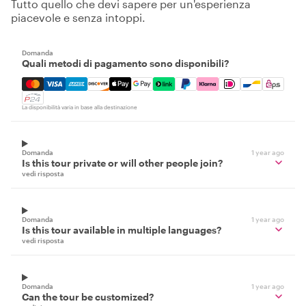
Tutto quello che devi sapere per un'esperienza
piacevole e senza intoppi.
Domanda
Quali metodi di pagamento sono disponibili?
Mastercard, Visa, Amex, Discover, Apple Pay, Google Pay
La disponibilità varia in base alla destinazione
Domanda
1 year ago
Is this tour private or will other people join?
vedi risposta
Domanda
1 year ago
Is this tour available in multiple languages?
vedi risposta
Domanda
1 year ago
Can the tour be customized?