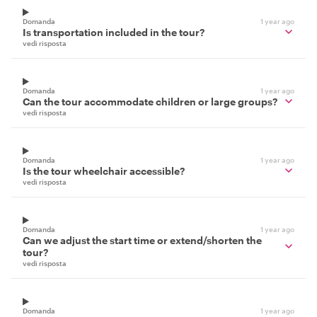
Domanda
1 year ago
Is transportation included in the tour?
vedi risposta
Domanda
1 year ago
Can the tour accommodate children or large groups?
vedi risposta
Domanda
1 year ago
Is the tour wheelchair accessible?
vedi risposta
Domanda
1 year ago
Can we adjust the start time or extend/shorten the
tour?
vedi risposta
Domanda
1 year ago