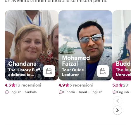
un'avventura indimenticabile su misura per te.
Mohamed
Chandana
Faizal
Budd
The History Buff,
Tour Guide
The Jo
addicted to
Lecturer
Unrave
authentic Sri
Lankan food and
4,5
16 recensioni
4,9
5 recensioni
5,0
291
interested in
English・Sinhala
Sinhala・Tamil・English
English
gems