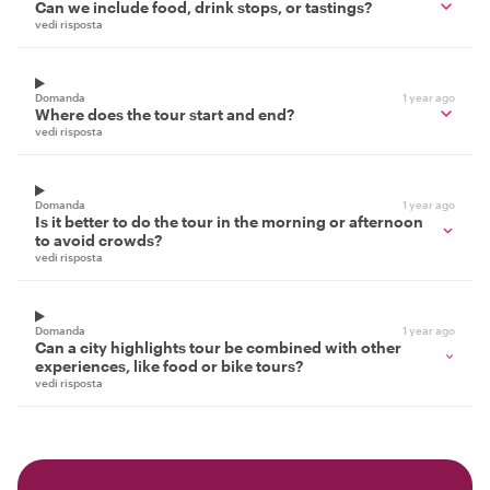
Can we include food, drink stops, or tastings?
vedi risposta
Domanda
1 year ago
Where does the tour start and end?
vedi risposta
Domanda
1 year ago
Is it better to do the tour in the morning or afternoon
to avoid crowds?
vedi risposta
Domanda
1 year ago
Can a city highlights tour be combined with other
experiences, like food or bike tours?
vedi risposta