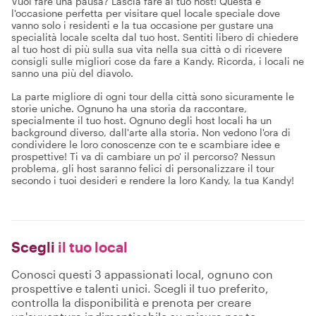
Vuoi fare una pausa? Lascia fare al tuo host! Questa è
l'occasione perfetta per visitare quel locale speciale dove
vanno solo i residenti e la tua occasione per gustare una
specialità locale scelta dal tuo host. Sentiti libero di chiedere
al tuo host di più sulla sua vita nella sua città o di ricevere
consigli sulle migliori cose da fare a Kandy. Ricorda, i locali ne
sanno una più del diavolo.
La parte migliore di ogni tour della città sono sicuramente le
storie uniche. Ognuno ha una storia da raccontare,
specialmente il tuo host. Ognuno degli host locali ha un
background diverso, dall'arte alla storia. Non vedono l'ora di
condividere le loro conoscenze con te e scambiare idee e
prospettive! Ti va di cambiare un po' il percorso? Nessun
problema, gli host saranno felici di personalizzare il tour
secondo i tuoi desideri e rendere la loro Kandy, la tua Kandy!
Scegli
il tuo local
Conosci questi 3 appassionati local, ognuno con
prospettive e talenti unici. Scegli il tuo preferito,
controlla la disponibilità e prenota per creare