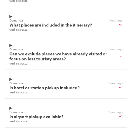
vedi risposta
Domanda
1 year ago
What places are included in the itinerary?
vedi risposta
Domanda
1 year ago
Can we exclude places we have already visited or
focus on less touristy areas?
vedi risposta
Domanda
1 year ago
Is hotel or station pickup included?
vedi risposta
Domanda
1 year ago
Is airport pickup available?
vedi risposta