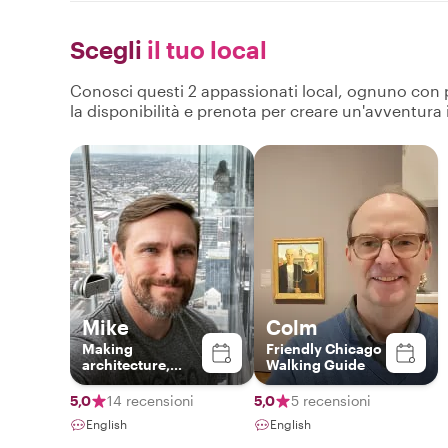
Scegli
il tuo local
Conosci questi 2 appassionati local, ognuno con pro
la disponibilità e prenota per creare un'avventura
Mike
Colm
Making
Friendly Chicago
architecture,
Walking Guide
design, & history
fun & interesting!
5,0
14 recensioni
5,0
5 recensioni
English
English