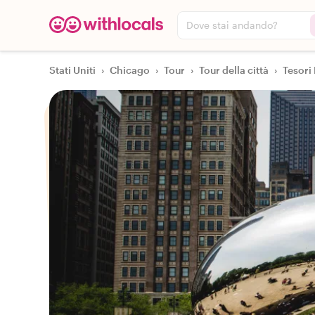
Dove stai andando?
Stati Uniti
›
Chicago
›
Tour
›
Tour della città
›
Tesori