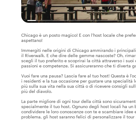
Chicago è un posto magico! E con l'host locale che preferisci
aspettano!
Immergiti nelle origini di Chicago ammirando i principali
il Riverwalk. E che dire delle gemme nascoste? Oh, rimarr
scegli il tuo preferito e scoprirai la città attraverso i suo
passioni e competenze. Si assicureranno che ti diverta g
Vuoi fare una pausa? Lascia fare al tuo host! Questa è l'o
i residenti e la tua occasione per gustare una specialità lo
più sulla sua vita nella sua città o di ricevere consigli su
più del diavolo.
La parte migliore di ogni tour della città sono sicuramen
specialmente il tuo host. Ognuno degli host locali ha un b
condividere le loro conoscenze con te e scambiare idee e
problema, gli host saranno felici di personalizzare il tour