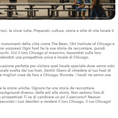
, la vivrai tutta. Preparati: cultura, storia e stile di vita locale ti
 monumenti della città come The Bean, l'Art Institute of Chicago e
ai sorpreso! Ogni host ha la sua storia da raccontare, quindi
i occhi. Vivi il loro Chicago al massimo, basandoti sulle loro
odendoti una prospettiva unica e locale di Chicago.
ccasione perfetta per visitare quel locale speciale dove vanno solo
cale scelta dal tuo host. Sentiti libero di chiedere al tuo host di
lle migliori cose da fare a Chicago. Ricorda, i locali ne sanno una
te le storie uniche. Ognuno ha una storia da raccontare,
ackground diverso, dalle arti alla storia. Non vedono l'ora di
 prospettive! Ti va di cambiare un po' il percorso? Nessun
 secondo i tuoi desideri e rendere il loro Chicago, il tuo Chicago!