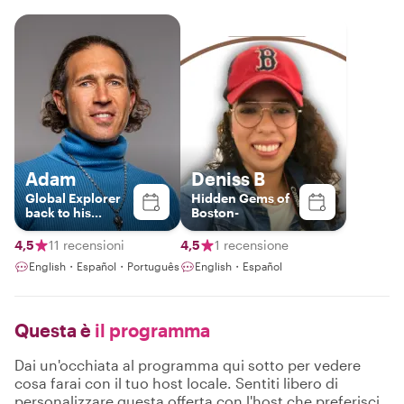
Adam
Deniss B
Global Explorer
Hidden Gems of
back to his
Boston-
Boston Roots!
4,5
11 recensioni
4,5
1 recensione
English・Español・Português
English・Español
Questa è
il programma
Dai un'occhiata al programma qui sotto per vedere
cosa farai con il tuo host locale. Sentiti libero di
personalizzare questa offerta con l'host che preferisci.