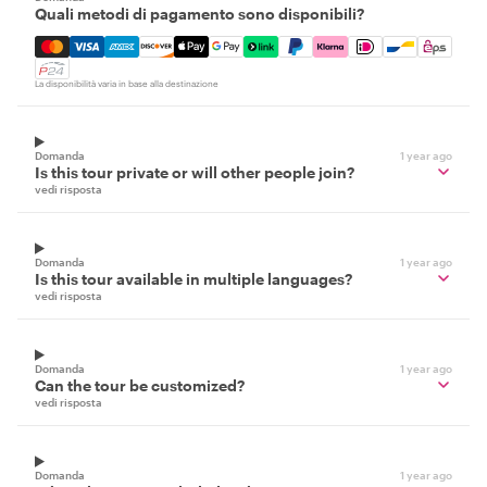
Quali metodi di pagamento sono disponibili?
Mastercard, Visa, Amex, Discover, Apple Pay, Google Pay
La disponibilità varia in base alla destinazione
Domanda
1 year ago
Is this tour private or will other people join?
vedi risposta
Domanda
1 year ago
Is this tour available in multiple languages?
vedi risposta
Domanda
1 year ago
Can the tour be customized?
vedi risposta
Domanda
1 year ago