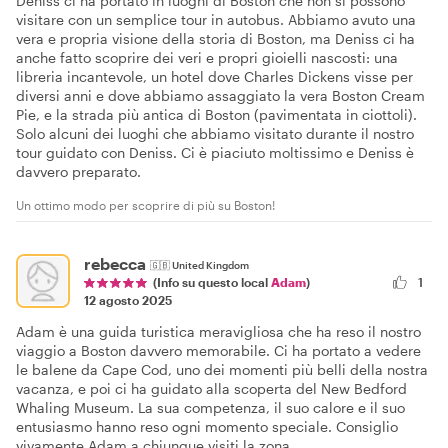
Deniss ci ha portato in luoghi di Boston che non si possono
visitare con un semplice tour in autobus. Abbiamo avuto una
vera e propria visione della storia di Boston, ma Deniss ci ha
anche fatto scoprire dei veri e propri gioielli nascosti: una
libreria incantevole, un hotel dove Charles Dickens visse per
diversi anni e dove abbiamo assaggiato la vera Boston Cream
Pie, e la strada più antica di Boston (pavimentata in ciottoli).
Solo alcuni dei luoghi che abbiamo visitato durante il nostro
tour guidato con Deniss. Ci è piaciuto moltissimo e Deniss è
davvero preparato.
Un ottimo modo per scoprire di più su Boston!
rebecca
🇬🇧
United Kingdom
1
(Info su questo local
Adam
)
12 agosto 2025
Adam è una guida turistica meravigliosa che ha reso il nostro
viaggio a Boston davvero memorabile. Ci ha portato a vedere
le balene da Cape Cod, uno dei momenti più belli della nostra
vacanza, e poi ci ha guidato alla scoperta del New Bedford
Whaling Museum. La sua competenza, il suo calore e il suo
entusiasmo hanno reso ogni momento speciale. Consiglio
vivamente Adam a chiunque visiti la zona.