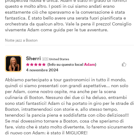
prospettiva nuova e unica. Adam è stato in grado di fornirci
questo e molto altro. I posti in cui siamo andati erano
esattamente ciò che speravamo e la conversazione è stata
fantastica. È stato bello avere una serata fuori pianificata e
orchestrata da qualcun altro. Vale la pena il prezzo! Consiglio
vivamente Adam come guida per le tue avventure.
Notte jazz a Boston
Sherri
🇺🇸
United States
(Info su questo local
Adam
)
4 novembre 2024
Abbiamo partecipato a tour gastronomici in tutto il mondo,
quindi ci siamo presentati con grandi aspettative... non solo
per Adam, come nostro ospite, ma anche per la scena
culinaria di Boston. Nessuno dei due ci ha deluso, entrambi
sono stati fantastici! Adam ci ha portato in giro per le strade di
Boston, intrattenendoci con storie e, allo stesso tempo,
tenendoci la pancia piena e soddisfatta con cibo delizioso!!!
Se mai dovessimo tornare a Boston, cosa che speriamo di
fare, visto che è stato molto divertente, lo faremo sicuramente
di nuovo con Adam: è stato il MIGLIORE!