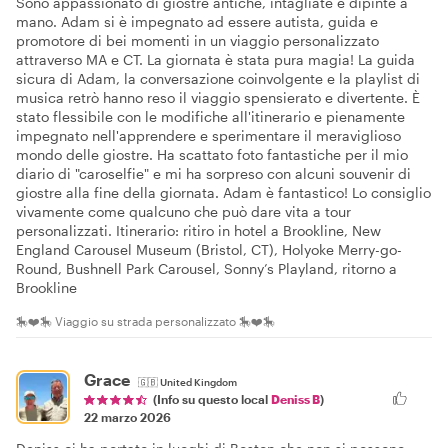
Sono appassionato di giostre antiche, intagliate e dipinte a
mano. Adam si è impegnato ad essere autista, guida e
promotore di bei momenti in un viaggio personalizzato
attraverso MA e CT. La giornata è stata pura magia! La guida
sicura di Adam, la conversazione coinvolgente e la playlist di
musica retrò hanno reso il viaggio spensierato e divertente. È
stato flessibile con le modifiche all'itinerario e pienamente
impegnato nell'apprendere e sperimentare il meraviglioso
mondo delle giostre. Ha scattato foto fantastiche per il mio
diario di "caroselfie" e mi ha sorpreso con alcuni souvenir di
giostre alla fine della giornata. Adam è fantastico! Lo consiglio
vivamente come qualcuno che può dare vita a tour
personalizzati. Itinerario: ritiro in hotel a Brookline, New
England Carousel Museum (Bristol, CT), Holyoke Merry-go-
Round, Bushnell Park Carousel, Sonny’s Playland, ritorno a
Brookline
🎠❤️🎠 Viaggio su strada personalizzato 🎠❤️🎠
Grace
🇬🇧
United Kingdom
(Info su questo local
Deniss B
)
22 marzo 2026