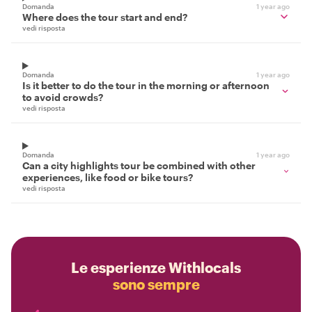
Domanda
1 year ago
Where does the tour start and end?
vedi risposta
Domanda
1 year ago
Is it better to do the tour in the morning or afternoon
to avoid crowds?
vedi risposta
Domanda
1 year ago
Can a city highlights tour be combined with other
experiences, like food or bike tours?
vedi risposta
Le esperienze Withlocals
sono sempre