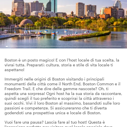
Boston è un posto magico! E con l'host locale di tua scelta, la
vivrai tutta. Preparati: cultura, storia e stile di vita locale ti
aspettano!
Immergiti nelle origini di Boston visitando i principali
monumenti della città come il North End, Boston Common e il
Freedom Trail. E che dire delle gemme nascoste? Oh, ti
aspetta una sorpresa! Ogni host ha la sua storia da raccontare,
quindi scegli il tuo preferito e scoprirai la città attraverso i
suoi occhi. Vivi il loro Boston al massimo, basandoti sulle loro
passioni e competenze. Si assicureranno che ti diverta
godendoti una prospettiva unica e locale di Boston.
Vuoi fare una pausa? Lascia fare al tuo host! Questa è
l'occasione perfetta per visitare quel locale speciale dove