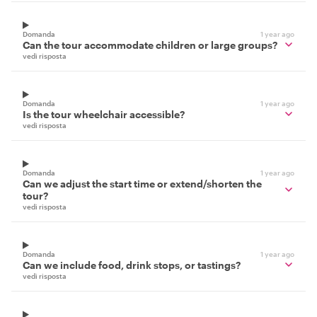
Domanda
1 year ago
Can the tour accommodate children or large groups?
vedi risposta
Domanda
1 year ago
Is the tour wheelchair accessible?
vedi risposta
Domanda
1 year ago
Can we adjust the start time or extend/shorten the
tour?
vedi risposta
Domanda
1 year ago
Can we include food, drink stops, or tastings?
vedi risposta