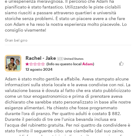
è un'esperienza meravigliosa. Il percorso che Adam ha
pianificato è stato fantastico. Utilizzando le piste ciclabili
siamo riusciti a passare attraverso quartieri e università
storiche senza problemi. È stato un piacere avere a che fare
con Adam e ha reso la nostra esperienza molto piacevole. Lo
consiglio vivamente!
Gran bel giro
Rachel - Jake
🇺🇸
United States
(Info su questo local
Adam
)
12 agosto 2024
Adam è stato molto gentile e affabile. Aveva stampato alcune
informazioni sulla storia locale e le aveva condivise con noi. La
valutazione bassa è dovuta al fatto che era stato pubblicizzato
come un tour enogastronomico e prima di prenotare aveva
dichiarato che sarebbe stato personalizzato in base alle nostre
esigenze alimentari. Ha chiesto che fosse programmato
durante l'ora di pranzo. Per quattro adulti è costato $ 882.
Durante il periodo di tre ore l'unica bevanda inclusa era
l'acqua del rubinetto gratuita. Per noi quattro da condividere è
stato fornito il seguente cibo: una ciambella (dal suo zaino,