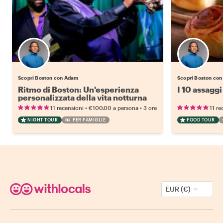
Scopri Boston con Adam
Scopri Boston co
Ritmo di Boston: Un'esperienza
I 10 assaggi
personalizzata della vita notturna
•
•
11 recensioni
€100.00
a persona
3 ore
11 re
NIGHT TOUR
PER FAMIGLIE
FOOD TOUR
EUR (€)