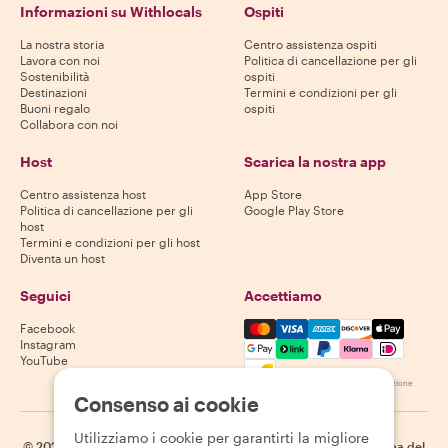
Informazioni su Withlocals
Ospiti
La nostra storia
Centro assistenza ospiti
Lavora con noi
Politica di cancellazione per gli
Sostenibilità
ospiti
Destinazioni
Termini e condizioni per gli
Buoni regalo
ospiti
Collabora con noi
Host
Scarica la nostra app
Centro assistenza host
App Store
Politica di cancellazione per gli
Google Play Store
host
Termini e condizioni per gli host
Diventa un host
Seguici
Accettiamo
Mastercard, Visa, Amex, Di
Facebook
Instagram
YouTube
La disponibilità varia in base alla destinazione
Consenso ai cookie
Utilizziamo i cookie per garantirti la migliore
©
2026
Withlocals.com
|
Informativa sulla privacy
|
Cookie
|
Mappa del