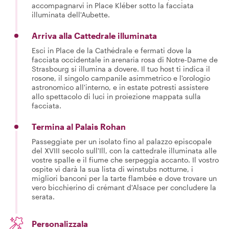
accompagnarvi in Place Kléber sotto la facciata
illuminata dell'Aubette.
Arriva alla Cattedrale illuminata
Esci in Place de la Cathédrale e fermati dove la
facciata occidentale in arenaria rosa di Notre-Dame de
Strasbourg si illumina a dovere. Il tuo host ti indica il
rosone, il singolo campanile asimmetrico e l'orologio
astronomico all'interno, e in estate potresti assistere
allo spettacolo di luci in proiezione mappata sulla
facciata.
Termina al Palais Rohan
Passeggiate per un isolato fino al palazzo episcopale
del XVIII secolo sull'Ill, con la cattedrale illuminata alle
vostre spalle e il fiume che serpeggia accanto. Il vostro
ospite vi darà la sua lista di winstubs notturne, i
migliori banconi per la tarte flambée e dove trovare un
vero bicchierino di crémant d'Alsace per concludere la
serata.
Personalizzala