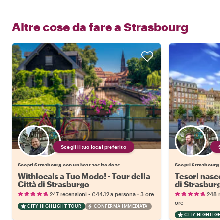
Altre cose da fare a
Strasbourg
Scegli il tuo local preferito
Scopri Strasbourg con un host scelto da te
Scopri Strasbourg 
Withlocals a Tuo Modo! - Tour della
Tesori nasco
Città di Strasburgo
di Strasbur
•
•
247 recensioni
€44.12
a persona
3 ore
248 
ore
CITY HIGHLIGHT TOUR
CONFERMA IMMEDIATA
CITY HIGHLIG