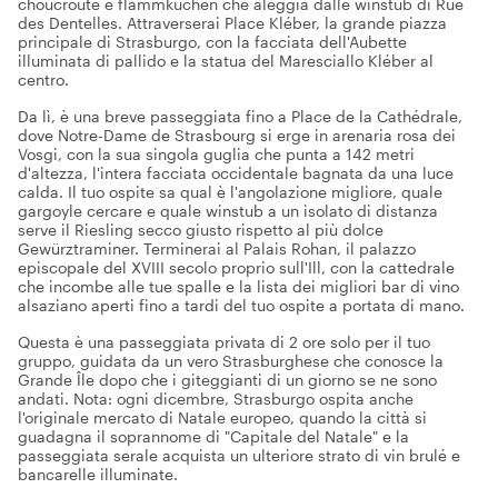
choucroute e flammkuchen che aleggia dalle winstub di Rue
des Dentelles. Attraverserai Place Kléber, la grande piazza
principale di Strasburgo, con la facciata dell'Aubette
illuminata di pallido e la statua del Maresciallo Kléber al
centro.
Da lì, è una breve passeggiata fino a Place de la Cathédrale,
dove Notre-Dame de Strasbourg si erge in arenaria rosa dei
Vosgi, con la sua singola guglia che punta a 142 metri
d'altezza, l'intera facciata occidentale bagnata da una luce
calda. Il tuo ospite sa qual è l'angolazione migliore, quale
gargoyle cercare e quale winstub a un isolato di distanza
serve il Riesling secco giusto rispetto al più dolce
Gewürztraminer. Terminerai al Palais Rohan, il palazzo
episcopale del XVIII secolo proprio sull'Ill, con la cattedrale
che incombe alle tue spalle e la lista dei migliori bar di vino
alsaziano aperti fino a tardi del tuo ospite a portata di mano.
Questa è una passeggiata privata di 2 ore solo per il tuo
gruppo, guidata da un vero Strasburghese che conosce la
Grande Île dopo che i giteggianti di un giorno se ne sono
andati. Nota: ogni dicembre, Strasburgo ospita anche
l'originale mercato di Natale europeo, quando la città si
guadagna il soprannome di "Capitale del Natale" e la
passeggiata serale acquista un ulteriore strato di vin brulé e
bancarelle illuminate.