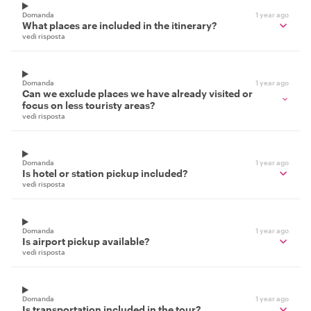
Domanda
1 year ago
What places are included in the itinerary?
vedi risposta
Domanda
1 year ago
Can we exclude places we have already visited or
focus on less touristy areas?
vedi risposta
Domanda
1 year ago
Is hotel or station pickup included?
vedi risposta
Domanda
1 year ago
Is airport pickup available?
vedi risposta
Domanda
1 year ago
Is transportation included in the tour?