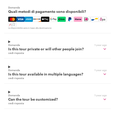
Domanda
Quali metodi di pagamento sono disponibili?
Mastercard, Visa, Amex, Discover, Apple Pay, Google Pay
La disponibilità varia in base alla destinazione
Domanda
1 year ago
Is this tour private or will other people join?
vedi risposta
Domanda
1 year ago
Is this tour available in multiple languages?
vedi risposta
Domanda
1 year ago
Can the tour be customized?
vedi risposta