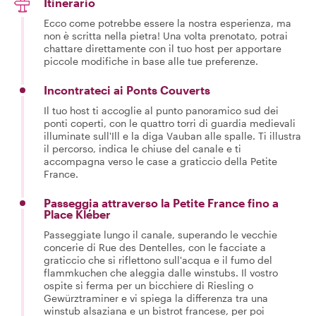
Itinerario
Ecco come potrebbe essere la nostra esperienza, ma
non è scritta nella pietra! Una volta prenotato, potrai
chattare direttamente con il tuo host per apportare
piccole modifiche in base alle tue preferenze.
Incontrateci ai Ponts Couverts
Il tuo host ti accoglie al punto panoramico sud dei
ponti coperti, con le quattro torri di guardia medievali
illuminate sull'Ill e la diga Vauban alle spalle. Ti illustra
il percorso, indica le chiuse del canale e ti
accompagna verso le case a graticcio della Petite
France.
Passeggia attraverso la Petite France fino a
Place Kléber
Passeggiate lungo il canale, superando le vecchie
concerie di Rue des Dentelles, con le facciate a
graticcio che si riflettono sull'acqua e il fumo del
flammkuchen che aleggia dalle winstubs. Il vostro
ospite si ferma per un bicchiere di Riesling o
Gewürztraminer e vi spiega la differenza tra una
winstub alsaziana e un bistrot francese, per poi