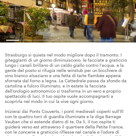
Strasburgo si quieta nel modo migliore dopo il tramonto. I
giteggianti di un giorno diminuiscono, le facciate a graticcio
lungo i canali brillano di un caldo giallo contro l'acqua, e la
gente del posto si rifugia nelle winstub per un bicchiere di
vino bianco alsaziano e una fetta di tarte flambée appena
sfornata dal forno a legna. La Cattedrale passa da sfondo da
cartolina a fulcro illuminato, e in estate la facciata
dell'orologio astronomico si trasforma in un vero e proprio
spettacolo di luci. Il tuo ospite vuole accompagnarti a
scoprirla nel modo in cui la vive ogni giorno.
Inizierai dai Ponts Couverts, i ponti medievali coperti sull'Ill
con le quattro torri di guardia illuminate e la diga Barrage
Vauban che si estende dietro di te. Da lì, il tuo ospite ti
guiderà verso est attraverso il quartiere della Petite France,
con le concerie a graticcio riflesse nel canale e l'odore di