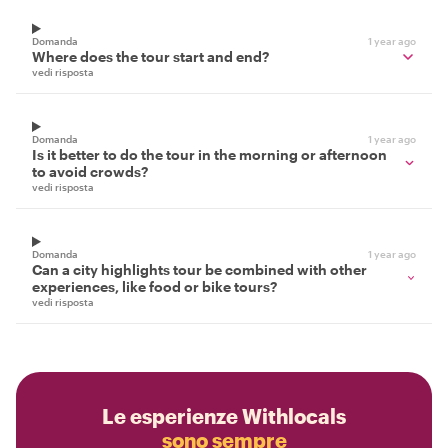
Domanda
1 year ago
Where does the tour start and end?
vedi risposta
Domanda
1 year ago
Is it better to do the tour in the morning or afternoon
to avoid crowds?
vedi risposta
Domanda
1 year ago
Can a city highlights tour be combined with other
experiences, like food or bike tours?
vedi risposta
Le esperienze Withlocals
sono sempre