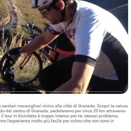
 sentieri meravigliosi vicino alla città di Granada. Scopri la natura
endo dal centro di Granada, pedaleremo per circa 25 km attraverso
 il tour in bicicletta è troppo intenso per te: nessun problema,
nno l'esperienza molto più facile per coloro che non sono in