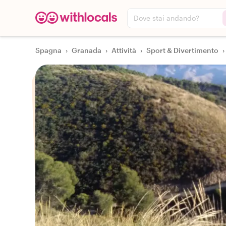
Dove stai andando?
Spagna
›
Granada
›
Attività
›
Sport & Divertimento
›