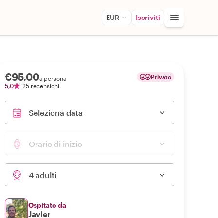
EUR
Iscriviti
€95.00
Privato
a persona
5,0
25 recensioni
Seleziona data
Orario di inizio
4 adulti
Ospitato da
Javier