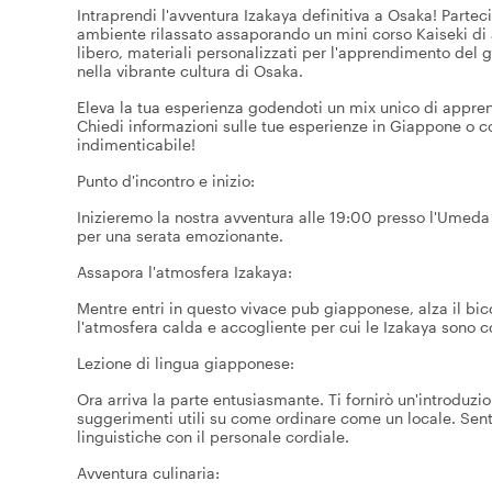
Intraprendi l'avventura Izakaya definitiva a Osaka! Partec
ambiente rilassato assaporando un mini corso Kaiseki di 
libero, materiali personalizzati per l'apprendimento del
nella vibrante cultura di Osaka.
Eleva la tua esperienza godendoti un mix unico di apprend
Chiedi informazioni sulle tue esperienze in Giappone o co
indimenticabile!
Punto d'incontro e inizio:
Inizieremo la nostra avventura alle 19:00 presso l'Umeda 
per una serata emozionante.
Assapora l'atmosfera Izakaya:
Mentre entri in questo vivace pub giapponese, alza il bic
l'atmosfera calda e accogliente per cui le Izakaya sono c
Lezione di lingua giapponese:
Ora arriva la parte entusiasmante. Ti fornirò un'introduzi
suggerimenti utili su come ordinare come un locale. Senti
linguistiche con il personale cordiale.
Avventura culinaria: