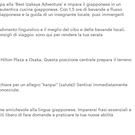
ipa alla 'Best Izakaya Adventure' e impara il giapponese in un
autentica cucina giapponese. Con 1,5 ore di bevande a flusso
 giapponese e la guida di un insegnante locale, puoi immergerti
imento linguistico e il meglio del cibo e delle bevande locali.
nsigli di viaggio: sono qui per rendere la tua serata
Hilton Plaza a Osaka. Questa posizione centrale prepara il terreno
chiere per un allegro "kanpai" (salute)! Sentirai immediatamente
onosciute.
one amichevole alla lingua giapponese. Imparerai frasi essenziali e
ti libero di fare domande e praticare le tue nuove abilità