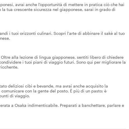
pponesi, avrai anche l'opportunità di mettere in pratica ciò che hai
n la tua crescente sicurezza nel giapponese, sarai in grado di
i i tuoi orizzonti culinari. Scopri l'arte di abbinare il sakè al tuo
onese.
Oltre alla lezione di lingua giapponese, sentiti libero di chiedere
ondividere i tuoi piani di viaggio futuri. Sono qui per migliorare la
ricchente.
tato deliziosi cibi e bevande, ma avrai anche acquisito la
comunicare con la gente del posto. È più di un pasto; è
punti di viaggio.
erata a Osaka indimenticabile. Preparati a banchettare, parlare e