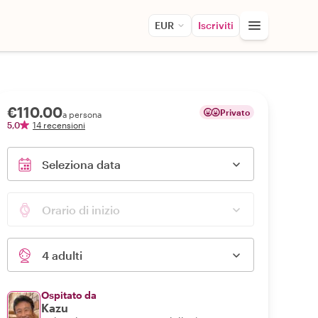
EUR
Iscriviti
€110.00
Privato
a persona
5,0
14 recensioni
Seleziona data
Orario di inizio
4 adulti
Ospitato da
Kazu