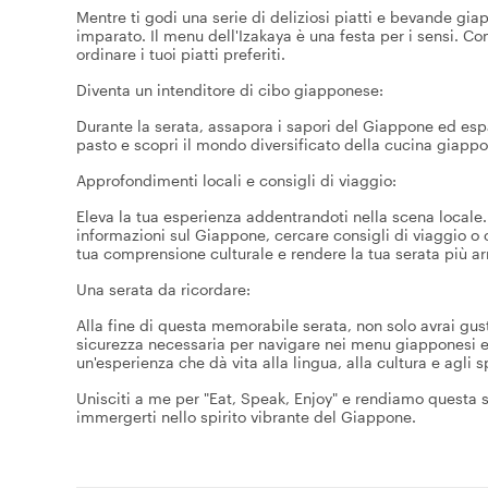
Mentre ti godi una serie di deliziosi piatti e bevande gia
imparato. Il menu dell'Izakaya è una festa per i sensi. Co
ordinare i tuoi piatti preferiti.
Diventa un intenditore di cibo giapponese:
Durante la serata, assapora i sapori del Giappone ed espand
pasto e scopri il mondo diversificato della cucina giapp
Approfondimenti locali e consigli di viaggio:
Eleva la tua esperienza addentrandoti nella scena locale. 
informazioni sul Giappone, cercare consigli di viaggio o c
tua comprensione culturale e rendere la tua serata più ar
Una serata da ricordare:
Alla fine di questa memorabile serata, non solo avrai gus
sicurezza necessaria per navigare nei menu giapponesi e 
un'esperienza che dà vita alla lingua, alla cultura e agli s
Unisciti a me per "Eat, Speak, Enjoy" e rendiamo questa s
immergerti nello spirito vibrante del Giappone.