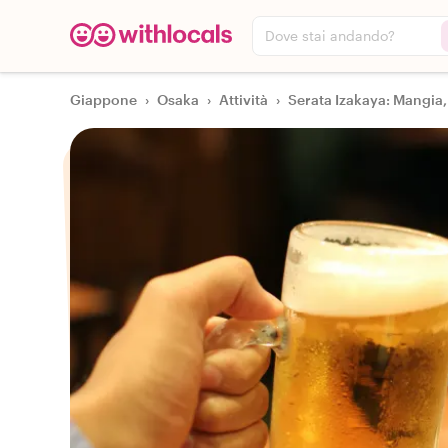
Dove stai andando?
Giappone
›
Osaka
›
Attività
›
Serata Izakaya: Mangia, 